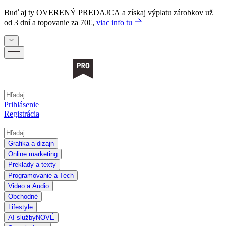
Buď aj ty
OVERENÝ PREDAJCA
a získaj výplatu zárobkov už
od 3 dní a topovanie za 70€,
viac info tu
Prihlásenie
Registrácia
Grafika a dizajn
Online marketing
Preklady a texty
Programovanie a Tech
Video a Audio
Obchodné
Lifestyle
AI služby
NOVÉ