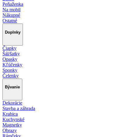
Peňaženka
Na mobil
Nákupné
Ostatné
Doplnky
Čiapky
Šál/šatky
Opasky
Kľúčenky
Sponky
Čelenky
Bývanie
Dekorácie
Stavba a záhrada
Krabica
Kuchynské
Magnetky
Obrazy
Rámčeky