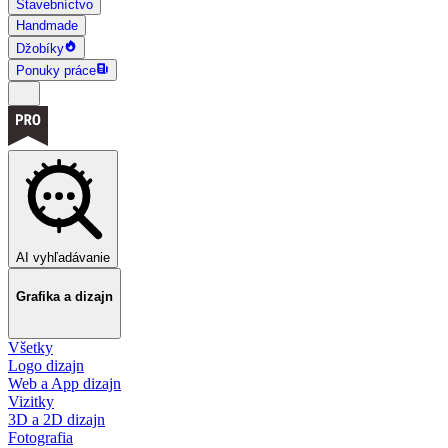
Stavebníctvo
Handmade
Džobíky
Ponuky práce
AI vyhľadávanie
Grafika a dizajn
Všetky
Logo dizajn
Web a App dizajn
Vizitky
3D a 2D dizajn
Fotografia