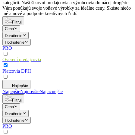
kategórii. Naši šikovní predajcovia a výrobcovia domácej drogérie
Vám ponúkajú svoje voňavé výrobky za ideálne ceny. Skúste niečo
iné a nové a podporte kreatívnych ľudí.
Filtruj
Cena
Doručenie
Hodnotenie
PRO
Overení predajcovia
Platcovia DPH
Najlepšie
Najlepšie
Najnovšie
Najlacnejšie
Filtruj
Cena
Doručenie
Hodnotenie
PRO