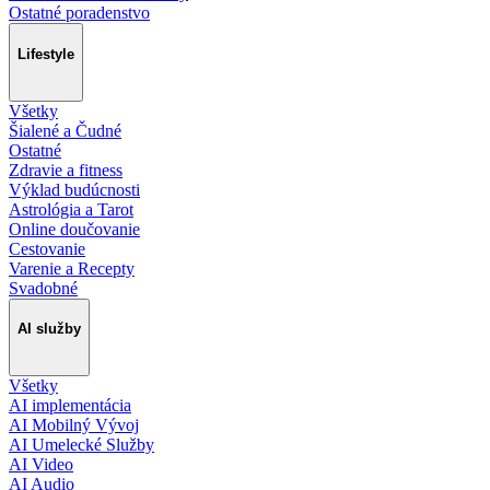
Ostatné poradenstvo
Lifestyle
Všetky
Šialené a Čudné
Ostatné
Zdravie a fitness
Výklad budúcnosti
Astrológia a Tarot
Online doučovanie
Cestovanie
Varenie a Recepty
Svadobné
AI služby
Všetky
AI implementácia
AI Mobilný Vývoj
AI Umelecké Služby
AI Video
AI Audio