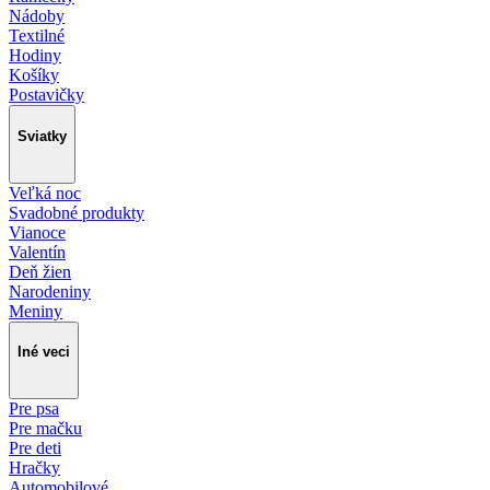
Nádoby
Textilné
Hodiny
Košíky
Postavičky
Sviatky
Veľká noc
Svadobné produkty
Vianoce
Valentín
Deň žien
Narodeniny
Meniny
Iné veci
Pre psa
Pre mačku
Pre deti
Hračky
Automobilové