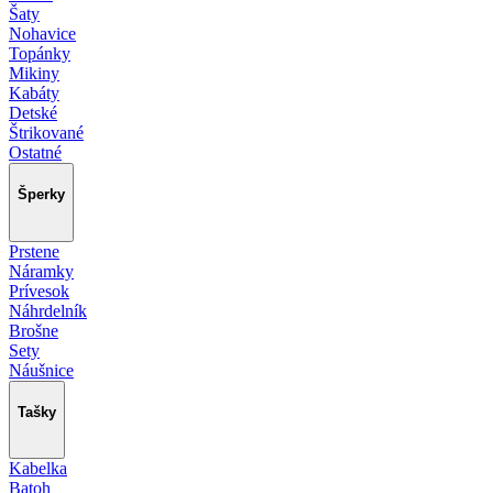
Šaty
Nohavice
Topánky
Mikiny
Kabáty
Detské
Štrikované
Ostatné
Šperky
Prstene
Náramky
Prívesok
Náhrdelník
Brošne
Sety
Náušnice
Tašky
Kabelka
Batoh