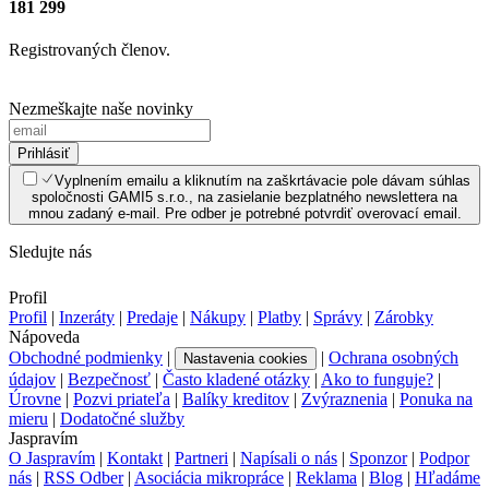
181 299
Registrovaných členov.
Nezmeškajte naše novinky
Prihlásiť
Vyplnením emailu a kliknutím na zaškrtávacie pole dávam súhlas
spoločnosti GAMI5 s.r.o., na zasielanie bezplatného newslettera na
mnou zadaný e-mail. Pre odber je potrebné potvrdiť overovací email.
Sledujte nás
Profil
Profil
|
Inzeráty
|
Predaje
|
Nákupy
|
Platby
|
Správy
|
Zárobky
Nápoveda
Obchodné podmienky
|
|
Ochrana osobných
Nastavenia cookies
údajov
|
Bezpečnosť
|
Často kladené otázky
|
Ako to funguje?
|
Úrovne
|
Pozvi priateľa
|
Balíky kreditov
|
Zvýraznenia
|
Ponuka na
mieru
|
Dodatočné služby
Jaspravím
O Jaspravím
|
Kontakt
|
Partneri
|
Napísali o nás
|
Sponzor
|
Podpor
nás
|
RSS Odber
|
Asociácia mikropráce
|
Reklama
|
Blog
|
Hľadáme