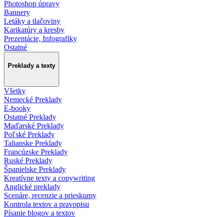
Photoshop úpravy
Bannery
Letáky a tlačoviny
Karikatúry a kresby
Prezentácie, Infografiky
Ostatné
Preklady a texty
Všetky
Nemecké Preklady
E-booky
Ostatné Preklady
Maďarské Preklady
Poľské Preklady
Talianske Preklady
Francúzske Preklady
Ruské Preklady
Španielske Preklady
Kreatívne texty a copywriting
Anglické preklady
Scenáre, recenzie a prieskumy
Kontrola textov a pravopisu
Písanie blogov a textov