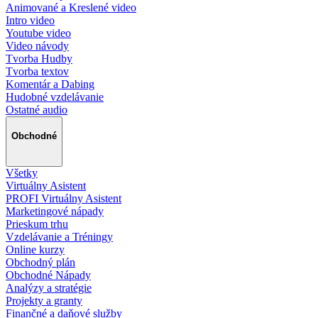
Animované a Kreslené video
Intro video
Youtube video
Video návody
Tvorba Hudby
Tvorba textov
Komentár a Dabing
Hudobné vzdelávanie
Ostatné audio
Obchodné
Všetky
Virtuálny Asistent
PROFI Virtuálny Asistent
Marketingové nápady
Prieskum trhu
Vzdelávanie a Tréningy
Online kurzy
Obchodný plán
Obchodné Nápady
Analýzy a stratégie
Projekty a granty
Finančné a daňové služby