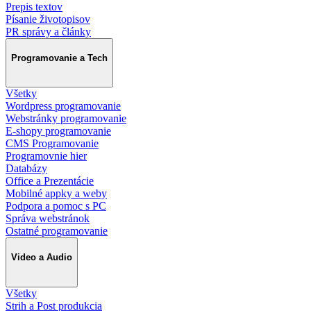
Prepis textov
Písanie životopisov
PR správy a články
Programovanie a Tech
Všetky
Wordpress programovanie
Webstránky programovanie
E-shopy programovanie
CMS Programovanie
Programovnie hier
Databázy
Office a Prezentácie
Mobilné appky a weby
Podpora a pomoc s PC
Správa webstránok
Ostatné programovanie
Video a Audio
Všetky
Strih a Post produkcia