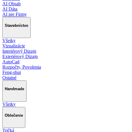
AI Obsah
AI Dáta
AI pre Firmy
Stavebníctvo
Všetky
Vizualizácie
Interiérový Dizajn
Exteriérový Dizajn
AutoCad
Rozpočty, Povolenia
Feng-shui
Ostatné
Handmade
Všetky
Oblečenie
Tričká