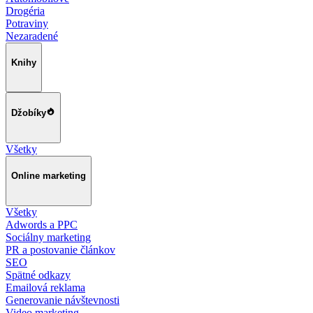
Drogéria
Potraviny
Nezaradené
Knihy
Džobíky
Všetky
Online marketing
Všetky
Adwords a PPC
Sociálny marketing
PR a postovanie článkov
SEO
Spätné odkazy
Emailová reklama
Generovanie návštevnosti
Video marketing