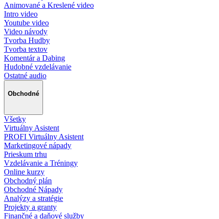
Animované a Kreslené video
Intro video
Youtube video
Video návody
Tvorba Hudby
Tvorba textov
Komentár a Dabing
Hudobné vzdelávanie
Ostatné audio
Obchodné
Všetky
Virtuálny Asistent
PROFI Virtuálny Asistent
Marketingové nápady
Prieskum trhu
Vzdelávanie a Tréningy
Online kurzy
Obchodný plán
Obchodné Nápady
Analýzy a stratégie
Projekty a granty
Finančné a daňové služby