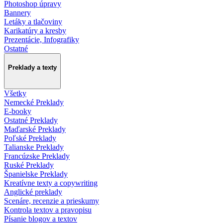
Photoshop úpravy
Bannery
Letáky a tlačoviny
Karikatúry a kresby
Prezentácie, Infografiky
Ostatné
Preklady a texty
Všetky
Nemecké Preklady
E-booky
Ostatné Preklady
Maďarské Preklady
Poľské Preklady
Talianske Preklady
Francúzske Preklady
Ruské Preklady
Španielske Preklady
Kreatívne texty a copywriting
Anglické preklady
Scenáre, recenzie a prieskumy
Kontrola textov a pravopisu
Písanie blogov a textov