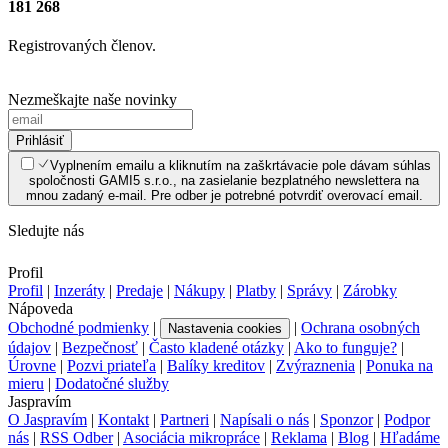
181 268
Registrovaných členov.
Nezmeškajte naše novinky
Prihlásiť
Vyplnením emailu a kliknutím na zaškrtávacie pole dávam súhlas
spoločnosti GAMI5 s.r.o., na zasielanie bezplatného newslettera na
mnou zadaný e-mail. Pre odber je potrebné potvrdiť overovací email.
Sledujte nás
Profil
Profil
|
Inzeráty
|
Predaje
|
Nákupy
|
Platby
|
Správy
|
Zárobky
Nápoveda
Obchodné podmienky
|
|
Ochrana osobných
Nastavenia cookies
údajov
|
Bezpečnosť
|
Často kladené otázky
|
Ako to funguje?
|
Úrovne
|
Pozvi priateľa
|
Balíky kreditov
|
Zvýraznenia
|
Ponuka na
mieru
|
Dodatočné služby
Jaspravím
O Jaspravím
|
Kontakt
|
Partneri
|
Napísali o nás
|
Sponzor
|
Podpor
nás
|
RSS Odber
|
Asociácia mikropráce
|
Reklama
|
Blog
|
Hľadáme