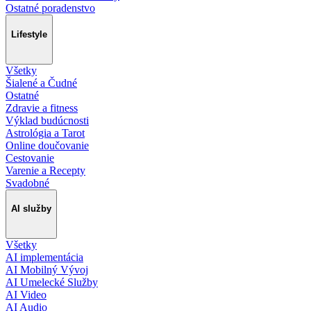
Ostatné poradenstvo
Lifestyle
Všetky
Šialené a Čudné
Ostatné
Zdravie a fitness
Výklad budúcnosti
Astrológia a Tarot
Online doučovanie
Cestovanie
Varenie a Recepty
Svadobné
AI služby
Všetky
AI implementácia
AI Mobilný Vývoj
AI Umelecké Služby
AI Video
AI Audio