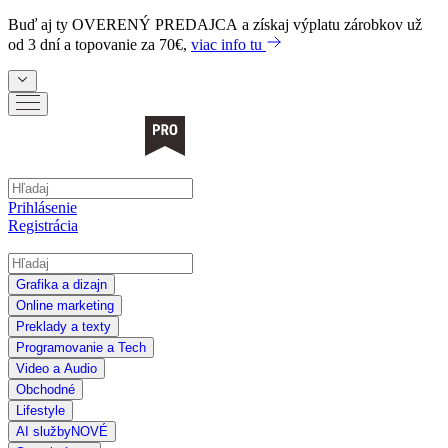
Buď aj ty
OVERENÝ PREDAJCA
a získaj výplatu zárobkov už
od 3 dní a topovanie za 70€,
viac info tu
Prihlásenie
Registrácia
Grafika a dizajn
Online marketing
Preklady a texty
Programovanie a Tech
Video a Audio
Obchodné
Lifestyle
AI služby
NOVÉ