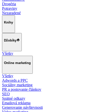
Drogéria
Potraviny
Nezaradené
Knihy
Džobíky
Všetky
Online marketing
Všetky
Adwords a PPC
Sociálny marketing
PR a postovanie článkov
SEO
Spätné odkazy
Emailová reklama
Generovanie návštevnosti
Video marketing