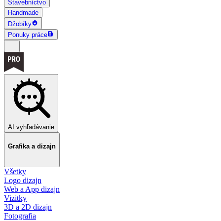
Stavebníctvo
Handmade
Džobíky
Ponuky práce
AI vyhľadávanie
Grafika a dizajn
Všetky
Logo dizajn
Web a App dizajn
Vizitky
3D a 2D dizajn
Fotografia