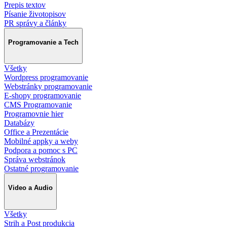
Prepis textov
Písanie životopisov
PR správy a články
Programovanie a Tech
Všetky
Wordpress programovanie
Webstránky programovanie
E-shopy programovanie
CMS Programovanie
Programovnie hier
Databázy
Office a Prezentácie
Mobilné appky a weby
Podpora a pomoc s PC
Správa webstránok
Ostatné programovanie
Video a Audio
Všetky
Strih a Post produkcia