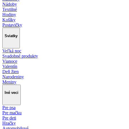
Nádoby
Textilné
Hodiny
Košíky
Postavičky
Sviatky
Veľká noc
Svadobné produkty
Vianoce
Valentín
Deň žien
Narodeniny
Meniny
Iné veci
Pre psa
Pre mačku
Pre deti
Hračky
Automobilové