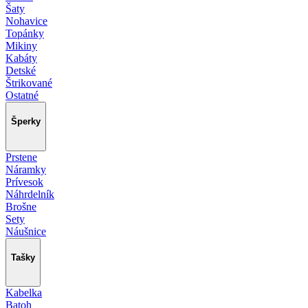
Šaty
Nohavice
Topánky
Mikiny
Kabáty
Detské
Štrikované
Ostatné
Šperky
Prstene
Náramky
Prívesok
Náhrdelník
Brošne
Sety
Náušnice
Tašky
Kabelka
Batoh