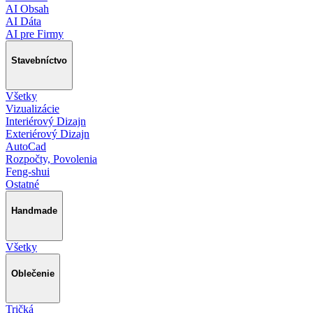
AI Obsah
AI Dáta
AI pre Firmy
Stavebníctvo
Všetky
Vizualizácie
Interiérový Dizajn
Exteriérový Dizajn
AutoCad
Rozpočty, Povolenia
Feng-shui
Ostatné
Handmade
Všetky
Oblečenie
Tričká