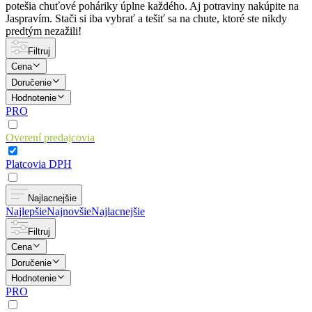
potešia chuťové poháriky úplne každého. Aj potraviny nakúpite na
Jaspravím. Stači si iba vybrať a tešiť sa na chute, ktoré ste nikdy
predtým nezažili!
Filtruj
Cena
Doručenie
Hodnotenie
PRO
Overení predajcovia
Platcovia DPH
Najlacnejšie
Najlepšie
Najnovšie
Najlacnejšie
Filtruj
Cena
Doručenie
Hodnotenie
PRO