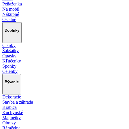
Peňaženka
Na mobil
Nákupné
Ostatné
Doplnky
Čiapky
Šál/šatky
Opasky
Kľúčenky
Sponky
Čelenky
Bývanie
Dekorácie
Stavba a záhrada
Krabica
Kuchynské
Magnetky
Obrazy
Rámčeky