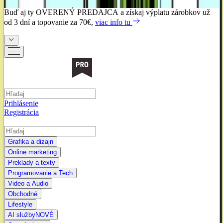
Buď aj ty
OVERENÝ PREDAJCA
a získaj výplatu zárobkov už
od 3 dní a topovanie za 70€,
viac info tu
Prihlásenie
Registrácia
Grafika a dizajn
Online marketing
Preklady a texty
Programovanie a Tech
Video a Audio
Obchodné
Lifestyle
AI služby
NOVÉ