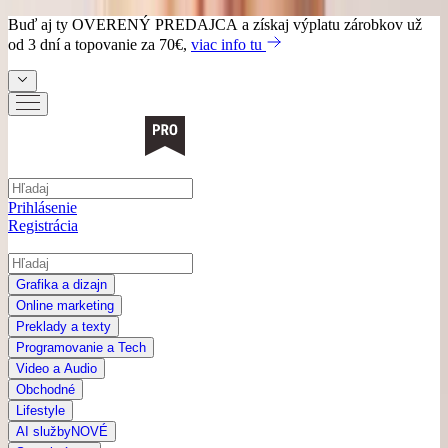
Buď aj ty
OVERENÝ PREDAJCA
a získaj výplatu zárobkov už
od 3 dní a topovanie za 70€,
viac info tu
Prihlásenie
Registrácia
Grafika a dizajn
Online marketing
Preklady a texty
Programovanie a Tech
Video a Audio
Obchodné
Lifestyle
AI služby
NOVÉ