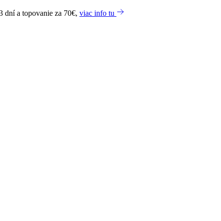
3 dní a topovanie za 70€,
viac info tu