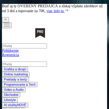
Buď aj ty
OVERENÝ PREDAJCA
a získaj výplatu zárobkov už
od 3 dní a topovanie za 70€,
viac info tu
Prihlásenie
Registrácia
Grafika a dizajn
Online marketing
Preklady a texty
Programovanie a Tech
Video a Audio
Obchodné
Lifestyle
AI služby
NOVÉ