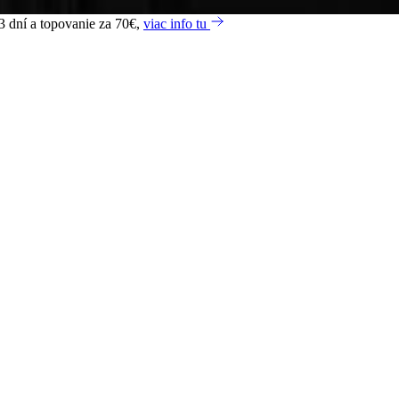
3 dní a topovanie za 70€,
viac info tu