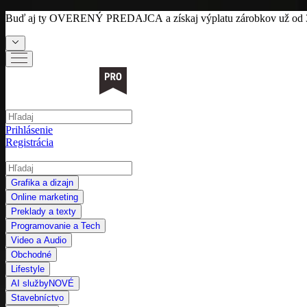
Buď aj ty
OVERENÝ PREDAJCA
a získaj výplatu zárobkov už od 
Prihlásenie
Registrácia
Grafika a dizajn
Online marketing
Preklady a texty
Programovanie a Tech
Video a Audio
Obchodné
Lifestyle
AI služby
NOVÉ
Stavebníctvo