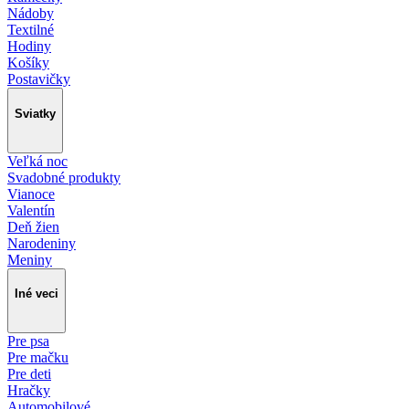
Nádoby
Textilné
Hodiny
Košíky
Postavičky
Sviatky
Veľká noc
Svadobné produkty
Vianoce
Valentín
Deň žien
Narodeniny
Meniny
Iné veci
Pre psa
Pre mačku
Pre deti
Hračky
Automobilové