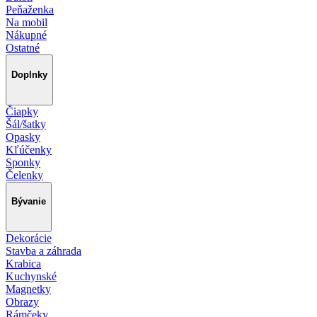
Peňaženka
Na mobil
Nákupné
Ostatné
Doplnky
Čiapky
Šál/šatky
Opasky
Kľúčenky
Sponky
Čelenky
Bývanie
Dekorácie
Stavba a záhrada
Krabica
Kuchynské
Magnetky
Obrazy
Rámčeky