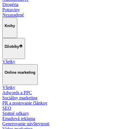
Drogéria
Potraviny
Nezaradené
Knihy
Džobíky
Všetky
Online marketing
Všetky
Adwords a PPC
Sociálny marketing
PR a postovanie článkov
SEO
Spätné odkazy
Emailová reklama
Generovanie návštevnosti
Video marketing