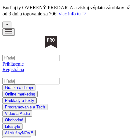
Buď aj ty
OVERENÝ PREDAJCA
a získaj výplatu zárobkov už
od 3 dní a topovanie za 70€,
viac info tu
Prihlásenie
Registrácia
Grafika a dizajn
Online marketing
Preklady a texty
Programovanie a Tech
Video a Audio
Obchodné
Lifestyle
AI služby
NOVÉ