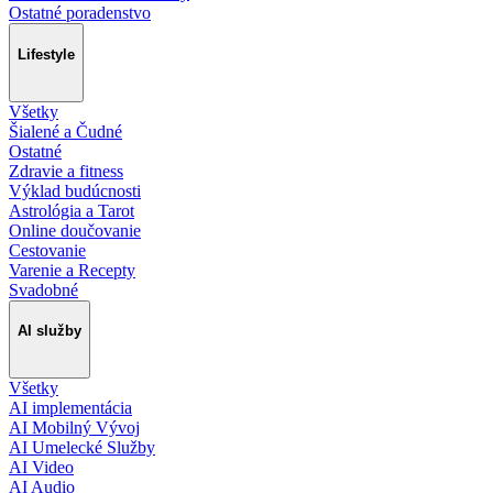
Ostatné poradenstvo
Lifestyle
Všetky
Šialené a Čudné
Ostatné
Zdravie a fitness
Výklad budúcnosti
Astrológia a Tarot
Online doučovanie
Cestovanie
Varenie a Recepty
Svadobné
AI služby
Všetky
AI implementácia
AI Mobilný Vývoj
AI Umelecké Služby
AI Video
AI Audio