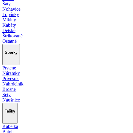
Šaty
Nohavice
Topánky
Mikiny
Kabáty
Detské
Štrikované
Ostatné
Šperky
Prstene
Náramky
Prívesok
Náhrdelník
Brošne
Sety
Náušnice
Tašky
Kabelka
Batoh