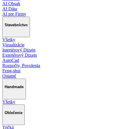
AI Obsah
AI Dáta
AI pre Firmy
Stavebníctvo
Všetky
Vizualizácie
Interiérový Dizajn
Exteriérový Dizajn
AutoCad
Rozpočty, Povolenia
Feng-shui
Ostatné
Handmade
Všetky
Oblečenie
Tričká