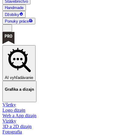
Stavebníctvo
Handmade
Džobíky
Ponuky práce
AI vyhľadávanie
Grafika a dizajn
Všetky
Logo dizajn
Web a App dizajn
Vizitky
3D a 2D dizajn
Fotografia