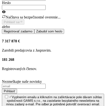
Heslo
Načítava sa bezpečnostné overenie...
Prihlásiť sa
alebo
Registrovať zadarmo
Zabudol som heslo
7 317 878 €
Zarobili predajcovia z Jaspravim.
181 268
Registrovaných členov.
Nezmeškajte naše novinky
Prihlásiť
Vyplnením emailu a kliknutím na zaškrtávacie pole dávam súhlas
spoločnosti GAMI5 s.r.o., na zasielanie bezplatného newslettera na
mnou zadaný e-mail. Pre odber je potrebné potvrdiť overovací email.