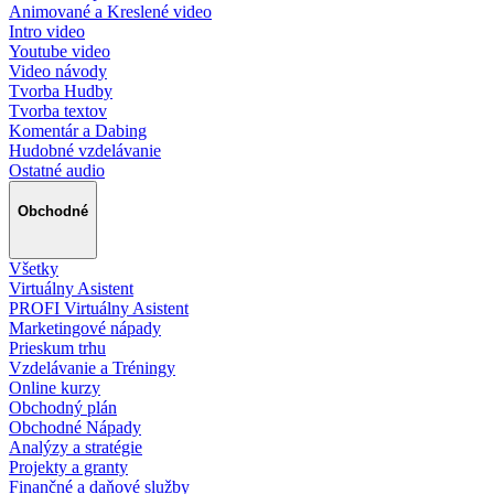
Animované a Kreslené video
Intro video
Youtube video
Video návody
Tvorba Hudby
Tvorba textov
Komentár a Dabing
Hudobné vzdelávanie
Ostatné audio
Obchodné
Všetky
Virtuálny Asistent
PROFI Virtuálny Asistent
Marketingové nápady
Prieskum trhu
Vzdelávanie a Tréningy
Online kurzy
Obchodný plán
Obchodné Nápady
Analýzy a stratégie
Projekty a granty
Finančné a daňové služby