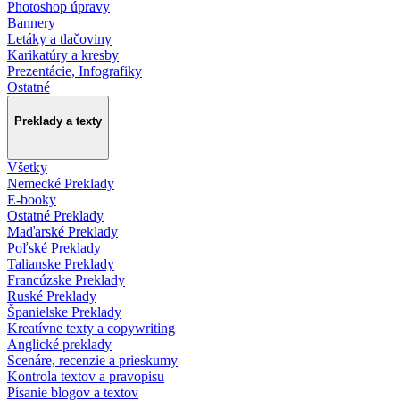
Photoshop úpravy
Bannery
Letáky a tlačoviny
Karikatúry a kresby
Prezentácie, Infografiky
Ostatné
Preklady a texty
Všetky
Nemecké Preklady
E-booky
Ostatné Preklady
Maďarské Preklady
Poľské Preklady
Talianske Preklady
Francúzske Preklady
Ruské Preklady
Španielske Preklady
Kreatívne texty a copywriting
Anglické preklady
Scenáre, recenzie a prieskumy
Kontrola textov a pravopisu
Písanie blogov a textov