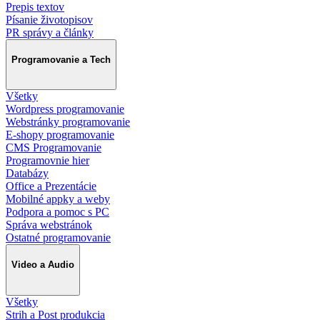
Prepis textov
Písanie životopisov
PR správy a články
Programovanie a Tech
Všetky
Wordpress programovanie
Webstránky programovanie
E-shopy programovanie
CMS Programovanie
Programovnie hier
Databázy
Office a Prezentácie
Mobilné appky a weby
Podpora a pomoc s PC
Správa webstránok
Ostatné programovanie
Video a Audio
Všetky
Strih a Post produkcia