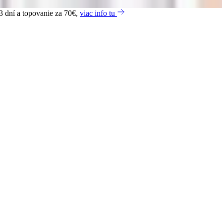
3 dní a topovanie za 70€,
viac info tu