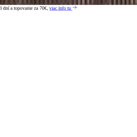
3 dní a topovanie za 70€,
viac info tu