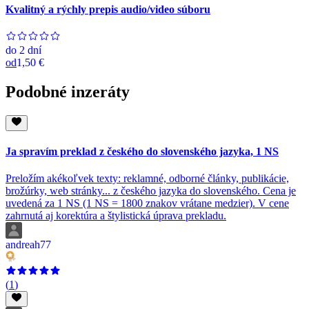
Kvalitný a rýchly prepis audio/video súboru
do
2 dní
od
1,50 €
Podobné inzeráty
Ja spravím preklad z českého do slovenského jazyka, 1 NS
Preložím akékoľvek texty: reklamné, odborné články, publikácie,
brožúrky, web stránky... z českého jazyka do slovenského. Cena je
uvedená za 1 NS (1 NS = 1800 znakov vrátane medzier). V cene
zahrnutá aj korektúra a štylistická úprava prekladu.
andreah77
(
1
)