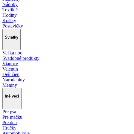
Nádoby
Textilné
Hodiny
Košíky
Postavičky
Sviatky
Veľká noc
Svadobné produkty
Vianoce
Valentín
Deň žien
Narodeniny
Meniny
Iné veci
Pre psa
Pre mačku
Pre deti
Hračky
Automobilové