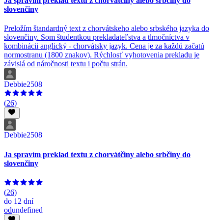
Ja spravím preklad textu z chorvátčiny alebo srbčiny do
slovenčiny
Preložím štandardný text z chorvátskeho alebo srbského jazyka do
slovenčiny. Som študentkou prekladateľstva a tlmočníctva v
kombinácii anglický - chorvátsky jazyk. Cena je za každú začatú
normostranu (1800 znakov). Rýchlosť vyhotovenia prekladu je
závislá od náročnosti textu i počtu strán.
Debbie2508
(
26
)
Debbie2508
Ja spravím preklad textu z chorvátčiny alebo srbčiny do
slovenčiny
(
26
)
do
12 dní
od
undefined