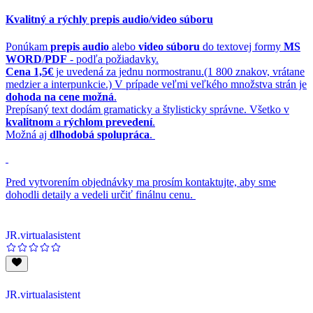
Kvalitný a rýchly prepis audio/video súboru
Ponúkam
prepis audio
alebo
video súboru
do textovej formy
MS
WORD
/
PDF
- podľa požiadavky.
Cena 1,5€
je uvedená za jednu normostranu.(1 800 znakov, vrátane
medzier a interpunkcie.) V prípade veľmi veľkého množstva strán je
dohoda na cene možná
.
Prepísaný text dodám gramaticky a štylisticky správne. Všetko v
kvalitnom
a
rýchlom prevedení
.
Možná aj
dlhodobá spolupráca
.
Pred vytvorením objednávky ma prosím kontaktujte, aby sme
dohodli detaily a vedeli určiť finálnu cenu.
JR.virtualasistent
JR.virtualasistent