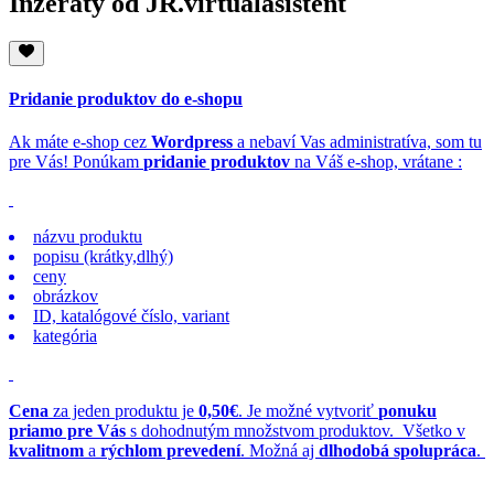
Inzeráty od JR.virtualasistent
Pridanie produktov do e-shopu
Ak máte e-shop cez
Wordpress
a nebaví Vas administratíva, som tu
pre Vás! Ponúkam
pridanie produktov
na Váš e-shop, vrátane :
názvu produktu
popisu (krátky,dlhý)
ceny
obrázkov
ID, katalógové číslo, variant
kategória
Cena
za jeden produktu je
0,50€
. Je možné vytvoriť
ponuku
priamo pre Vás
s dohodnutým množstvom produktov. Všetko v
kvalitnom
a
rýchlom prevedení
. Možná aj
dlhodobá spolupráca
.