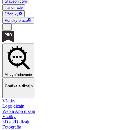
Stavebníctvo
Handmade
Džobíky
Ponuky práce
AI vyhľadávanie
Grafika a dizajn
Všetky
Logo dizajn
Web a App dizajn
Vizitky
3D a 2D dizajn
Fotografia