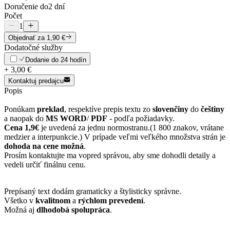
Doručenie do
2 dní
Počet
1
Objednať
za 1,90 €
Dodatočné služby
Dodanie do 24 hodín
+
3,00 €
Kontaktuj predajcu
Popis
Ponúkam
preklad
, respektíve prepis textu zo
slovenčiny
do
češtiny
a naopak do
MS WORD
/
PDF
- podľa požiadavky.
Cena 1,9€
je uvedená za jednu normostranu.(1 800 znakov, vrátane
medzier a interpunkcie.) V prípade veľmi veľkého množstva strán je
dohoda na cene možná
.
Prosím kontaktujte ma vopred správou, aby sme dohodli detaily a
vedeli určiť finálnu cenu.
Prepísaný text dodám gramaticky a štylisticky správne.
Všetko v
kvalitnom
a
rýchlom prevedení
.
Možná aj
dlhodobá spolupráca
.