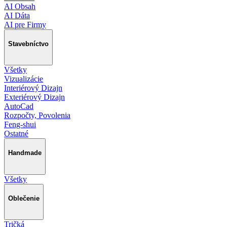
AI Obsah
AI Dáta
AI pre Firmy
Stavebníctvo
Všetky
Vizualizácie
Interiérový Dizajn
Exteriérový Dizajn
AutoCad
Rozpočty, Povolenia
Feng-shui
Ostatné
Handmade
Všetky
Oblečenie
Tričká