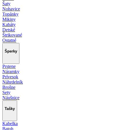
Šaty
Nohavice
Topánky
Mikiny
Kabáty
Detské
Štrikované
Ostatné
Šperky
Prstene
Náramky
Prívesok
Náhrdelník
Brošne
Sety
Náušnice
Tašky
Kabelka
Batoh