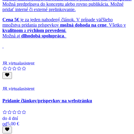
Možná predprípava do konceptu alebo rovno publikácia. Možné
pridať interné či externé prelinkovanie.
Cena 5€
je za jeden nahodený článok. V prípade väčšieho
množstva pridania príspevkov
možná dohoda na cene
. Všetko v
kvalitnom
a
rýchlom prevedení
.
Možná aj
dlhodobá spolupráca
.
JR.virtualasistent
JR.virtualasistent
Pridanie článkov/príspevkov na webstránku
do
4 dní
od
5,00 €