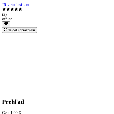
JR.virtualasistent
(
2
)
offline
Na celú obrazovku
Prehľad
Cena
1,90 €