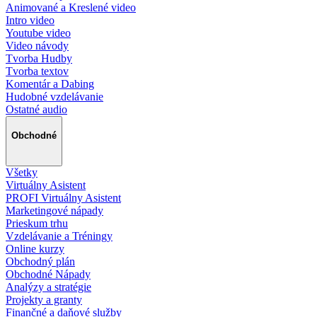
Animované a Kreslené video
Intro video
Youtube video
Video návody
Tvorba Hudby
Tvorba textov
Komentár a Dabing
Hudobné vzdelávanie
Ostatné audio
Obchodné
Všetky
Virtuálny Asistent
PROFI Virtuálny Asistent
Marketingové nápady
Prieskum trhu
Vzdelávanie a Tréningy
Online kurzy
Obchodný plán
Obchodné Nápady
Analýzy a stratégie
Projekty a granty
Finančné a daňové služby