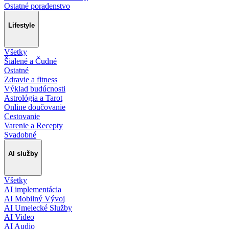
Ostatné poradenstvo
Lifestyle
Všetky
Šialené a Čudné
Ostatné
Zdravie a fitness
Výklad budúcnosti
Astrológia a Tarot
Online doučovanie
Cestovanie
Varenie a Recepty
Svadobné
AI služby
Všetky
AI implementácia
AI Mobilný Vývoj
AI Umelecké Služby
AI Video
AI Audio