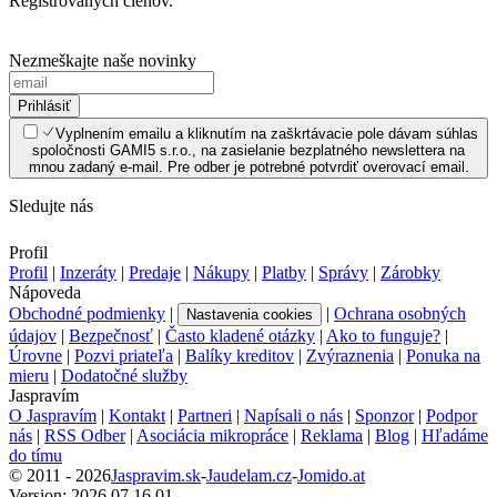
Registrovaných členov.
Nezmeškajte naše novinky
Prihlásiť
Vyplnením emailu a kliknutím na zaškrtávacie pole dávam súhlas
spoločnosti GAMI5 s.r.o., na zasielanie bezplatného newslettera na
mnou zadaný e-mail. Pre odber je potrebné potvrdiť overovací email.
Sledujte nás
Profil
Profil
|
Inzeráty
|
Predaje
|
Nákupy
|
Platby
|
Správy
|
Zárobky
Nápoveda
Obchodné podmienky
|
|
Ochrana osobných
Nastavenia cookies
údajov
|
Bezpečnosť
|
Často kladené otázky
|
Ako to funguje?
|
Úrovne
|
Pozvi priateľa
|
Balíky kreditov
|
Zvýraznenia
|
Ponuka na
mieru
|
Dodatočné služby
Jaspravím
O Jaspravím
|
Kontakt
|
Partneri
|
Napísali o nás
|
Sponzor
|
Podpor
nás
|
RSS Odber
|
Asociácia mikropráce
|
Reklama
|
Blog
|
Hľadáme
do tímu
© 2011 - 2026
Jaspravim.sk
-
Jaudelam.cz
-
Jomido.at
Version: 2026.07.16.01