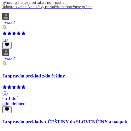
výhodnejšie, ako pri rátaní normostrán.
Takisto kvatitatívne zľavy pri väčšom množstve práce.
livia22
(
5
)
livia22
Ja spravím preklad z/do češtiny
(
5
)
do
1 dní
od
undefined
Ja spravím preklady z ČEŠTINY do SLOVENČINY a naopak