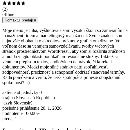
(
2
)
offline
Kontaktuj predajcu
Moje meno je Júlia, vyštudovala som vysokú školu so zameraním na
manažment firiem a marketingový manažment. Svoje znalosti som
najnovšie obohatila o akreditovaný kurz v grafickom dizajne. Vo
voľnom čase sa venujem samovzdelávaniu tvorby webových
stránok prostredníctvom WordPressu, aby som si rozšírila zručnosti
a mohla v tejto oblasti ponúkať profesionálne služby. Taktiež sa
venujem prepisom textov, audio/video nahrávok, či korekcii
dokumentov. Medzi moje silné stránky patrí spoľahlivosť,
zodpovednosť, precíznosť a schopnosť dodržať stanovené termíny.
Rada pomôžem a verím, že naša spolupráca prinesie obojstrannú
spokojnosť! :-)
aktívne objednávky
0
krajina
Slovenská Republika
jazyk
Slovenský
posledné prihlásenie
20. 1. 2026
hodnotenie
100.00%
predaj
1