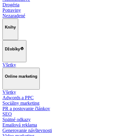
Drogéria
Potraviny
Nezaradené
Knihy
Džobíky
Všetky
Online marketing
Všetky
Adwords a PPC
Sociálny marketing
PR a postovanie článkov
SEO
Spätné odkazy
Emailová reklama
Generovanie návštevnosti
Video marketing