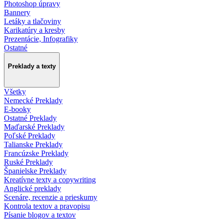
Photoshop úpravy
Bannery
Letáky a tlačoviny
Karikatúry a kresby
Prezentácie, Infografiky
Ostatné
Preklady a texty
Všetky
Nemecké Preklady
E-booky
Ostatné Preklady
Maďarské Preklady
Poľské Preklady
Talianske Preklady
Francúzske Preklady
Ruské Preklady
Španielske Preklady
Kreatívne texty a copywriting
Anglické preklady
Scenáre, recenzie a prieskumy
Kontrola textov a pravopisu
Písanie blogov a textov