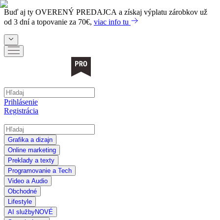
Buď aj ty
OVERENÝ PREDAJCA
a získaj výplatu zárobkov už
od 3 dní a topovanie za 70€,
viac info tu
Prihlásenie
Registrácia
Grafika a dizajn
Online marketing
Preklady a texty
Programovanie a Tech
Video a Audio
Obchodné
Lifestyle
AI služby
NOVÉ