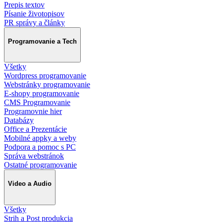
Prepis textov
Písanie životopisov
PR správy a články
Programovanie a Tech
Všetky
Wordpress programovanie
Webstránky programovanie
E-shopy programovanie
CMS Programovanie
Programovnie hier
Databázy
Office a Prezentácie
Mobilné appky a weby
Podpora a pomoc s PC
Správa webstránok
Ostatné programovanie
Video a Audio
Všetky
Strih a Post produkcia