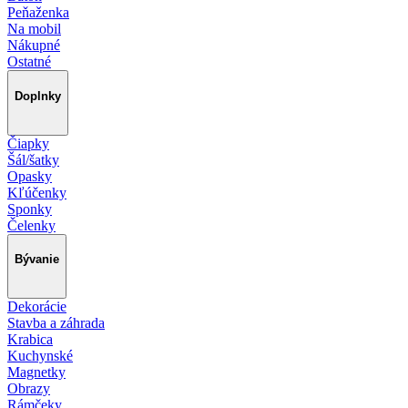
Peňaženka
Na mobil
Nákupné
Ostatné
Doplnky
Čiapky
Šál/šatky
Opasky
Kľúčenky
Sponky
Čelenky
Bývanie
Dekorácie
Stavba a záhrada
Krabica
Kuchynské
Magnetky
Obrazy
Rámčeky