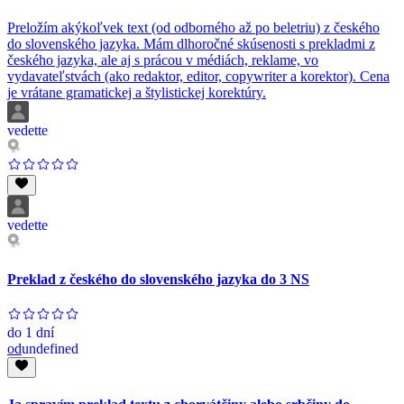
Preložím akýkoľvek text (od odborného až po beletriu) z českého
do slovenského jazyka. Mám dlhoročné skúsenosti s prekladmi z
českého jazyka, ale aj s prácou v médiách, reklame, vo
vydavateľstvách (ako redaktor, editor, copywriter a korektor). Cena
je vrátane gramatickej a štylistickej korektúry.
vedette
vedette
Preklad z českého do slovenského jazyka do 3 NS
do
1 dní
od
undefined