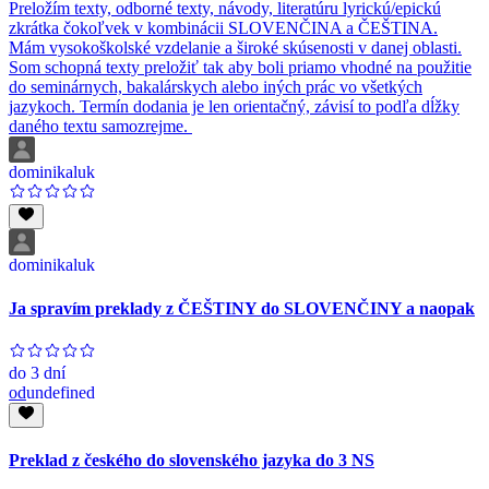
Preložím texty, odborné texty, návody, literatúru lyrickú/epickú
zkrátka čokoľvek v kombinácii SLOVENČINA a ČEŠTINA.
Mám vysokoškolské vzdelanie a široké skúsenosti v danej oblasti.
Som schopná texty preložiť tak aby boli priamo vhodné na použitie
do seminárnych, bakalárskych alebo iných prác vo všetkých
jazykoch. Termín dodania je len orientačný, závisí to podľa dĺžky
daného textu samozrejme.
dominikaluk
dominikaluk
Ja spravím preklady z ČEŠTINY do SLOVENČINY a naopak
do
3 dní
od
undefined
Preklad z českého do slovenského jazyka do 3 NS