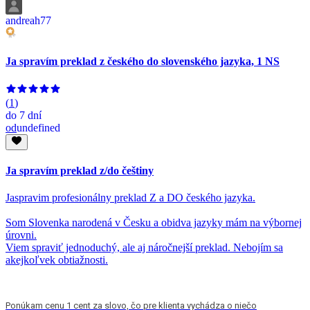
andreah77
Ja spravím preklad z českého do slovenského jazyka, 1 NS
(
1
)
do
7 dní
od
undefined
Ja spravím preklad z/do češtiny
Jaspravim profesionálny preklad Z a DO českého jazyka.
Som Slovenka narodená v Česku a obidva jazyky mám na výbornej
úrovni.
Viem spraviť jednoduchý, ale aj náročnejší preklad. Nebojím sa
akejkoľvek obtiažnosti.
Ponúkam cenu 1 cent za slovo, čo pre klienta vychádza o niečo