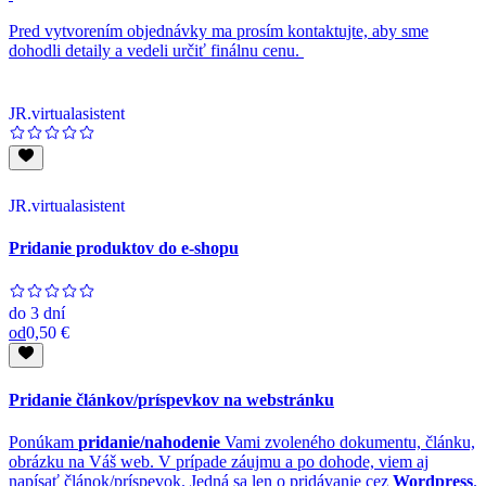
Pred vytvorením objednávky ma prosím kontaktujte, aby sme
dohodli detaily a vedeli určiť finálnu cenu.
JR.virtualasistent
JR.virtualasistent
Pridanie produktov do e-shopu
do
3 dní
od
0,50 €
Pridanie článkov/príspevkov na webstránku
Ponúkam
pridanie/nahodenie
Vami zvoleného dokumentu, článku,
obrázku na Váš web. V prípade záujmu a po dohode, viem aj
napísať článok/príspevok. Jedná sa len o pridávanie cez
Wordpress
.