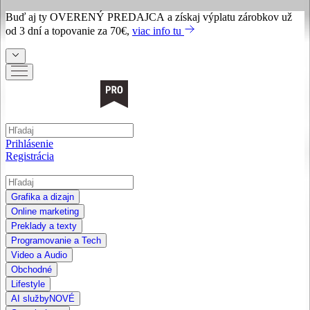
Buď aj ty
OVERENÝ PREDAJCA
a získaj výplatu zárobkov už
od 3 dní a topovanie za 70€,
viac info tu
Prihlásenie
Registrácia
Grafika a dizajn
Online marketing
Preklady a texty
Programovanie a Tech
Video a Audio
Obchodné
Lifestyle
AI služby
NOVÉ