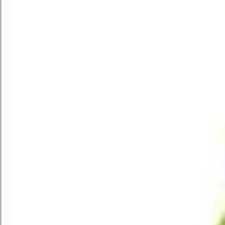
Písanie životopisov
PR správy a články
Programovanie a Tech
Všetky
Wordpress programovanie
Webstránky programovanie
E-shopy programovanie
CMS Programovanie
Programovnie hier
Databázy
Office a Prezentácie
Mobilné appky a weby
Podpora a pomoc s PC
Správa webstránok
Ostatné programovanie
Video a Audio
Všetky
Strih a Post produkcia
Animované a Kreslené video