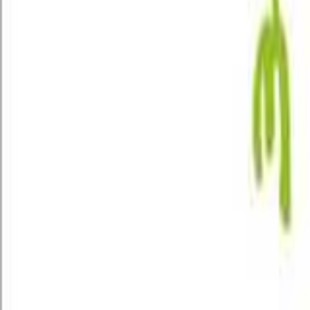
AI Dáta
AI pre Firmy
Stavebníctvo
Všetky
Vizualizácie
Interiérový Dizajn
Exteriérový Dizajn
AutoCad
Rozpočty, Povolenia
Feng-shui
Ostatné
Handmade
Všetky
Oblečenie
Tričká
Šaty