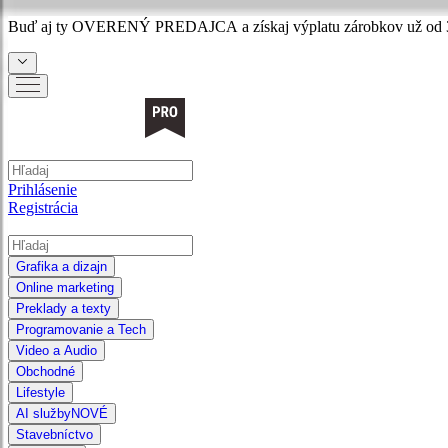
Buď aj ty
OVERENÝ PREDAJCA
a získaj výplatu zárobkov už od 
Prihlásenie
Registrácia
Grafika a dizajn
Online marketing
Preklady a texty
Programovanie a Tech
Video a Audio
Obchodné
Lifestyle
AI služby
NOVÉ
Stavebníctvo