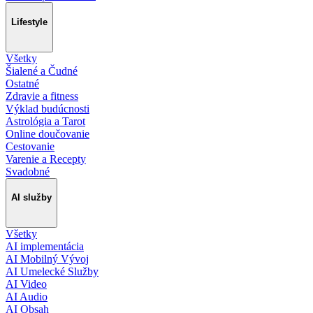
Lifestyle
Všetky
Šialené a Čudné
Ostatné
Zdravie a fitness
Výklad budúcnosti
Astrológia a Tarot
Online doučovanie
Cestovanie
Varenie a Recepty
Svadobné
AI služby
Všetky
AI implementácia
AI Mobilný Vývoj
AI Umelecké Služby
AI Video
AI Audio
AI Obsah