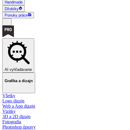
Handmade
Džobíky
Ponuky práce
AI vyhľadávanie
Grafika a dizajn
Všetky
Logo dizajn
Web a App dizajn
Vizitky
3D a 2D dizajn
Fotografia
Photoshop úpravy