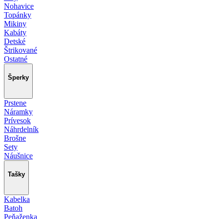
Nohavice
Topánky
Mikiny
Kabáty
Detské
Štrikované
Ostatné
Šperky
Prstene
Náramky
Prívesok
Náhrdelník
Brošne
Sety
Náušnice
Tašky
Kabelka
Batoh
Peňaženka