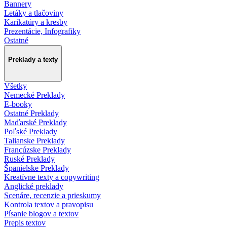
Bannery
Letáky a tlačoviny
Karikatúry a kresby
Prezentácie, Infografiky
Ostatné
Preklady a texty
Všetky
Nemecké Preklady
E-booky
Ostatné Preklady
Maďarské Preklady
Poľské Preklady
Talianske Preklady
Francúzske Preklady
Ruské Preklady
Španielske Preklady
Kreatívne texty a copywriting
Anglické preklady
Scenáre, recenzie a prieskumy
Kontrola textov a pravopisu
Písanie blogov a textov
Prepis textov