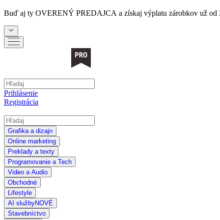
Buď aj ty
OVERENÝ PREDAJCA
a získaj výplatu zárobkov už od 
Prihlásenie
Registrácia
Grafika a dizajn
Online marketing
Preklady a texty
Programovanie a Tech
Video a Audio
Obchodné
Lifestyle
AI služby
NOVÉ
Stavebníctvo