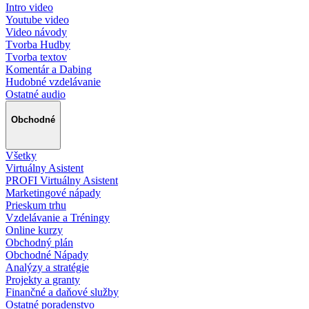
Intro video
Youtube video
Video návody
Tvorba Hudby
Tvorba textov
Komentár a Dabing
Hudobné vzdelávanie
Ostatné audio
Obchodné
Všetky
Virtuálny Asistent
PROFI Virtuálny Asistent
Marketingové nápady
Prieskum trhu
Vzdelávanie a Tréningy
Online kurzy
Obchodný plán
Obchodné Nápady
Analýzy a stratégie
Projekty a granty
Finančné a daňové služby
Ostatné poradenstvo