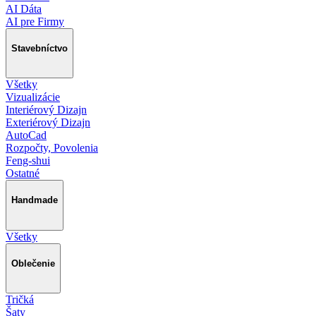
AI Dáta
AI pre Firmy
Stavebníctvo
Všetky
Vizualizácie
Interiérový Dizajn
Exteriérový Dizajn
AutoCad
Rozpočty, Povolenia
Feng-shui
Ostatné
Handmade
Všetky
Oblečenie
Tričká
Šaty