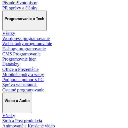
Písanie životopisov
PR správy a články
Programovanie a Tech
Všetky
Wordpress programovanie
Webstránky programovanie
E-shopy programovanie
CMS Programovanie
Programovnie hier
Databázy
Office a Prezentácie
Mobilné appky a weby
Podpora a pomoc s PC
Správa webstránok
Ostatné programovanie
Video a Audio
Všetky
Strih a Post produkcia
Animované a Kreslené video