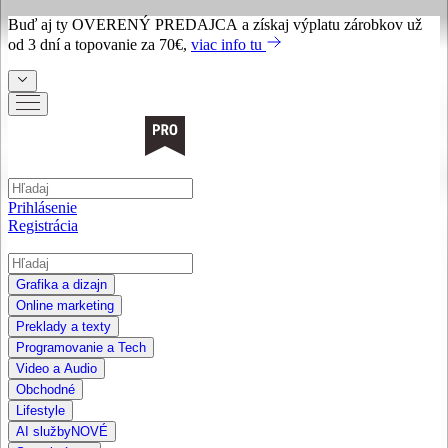
Buď aj ty
OVERENÝ PREDAJCA
a získaj výplatu zárobkov už
od 3 dní a topovanie za 70€,
viac info tu
Prihlásenie
Registrácia
Grafika a dizajn
Online marketing
Preklady a texty
Programovanie a Tech
Video a Audio
Obchodné
Lifestyle
AI služby
NOVÉ