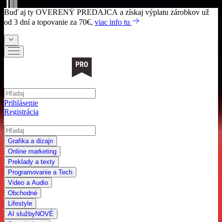
Buď aj ty
OVERENÝ PREDAJCA
a získaj výplatu zárobkov už
od 3 dní a topovanie za 70€,
viac info tu
Prihlásenie
Registrácia
Grafika a dizajn
Online marketing
Preklady a texty
Programovanie a Tech
Video a Audio
Obchodné
Lifestyle
AI služby
NOVÉ