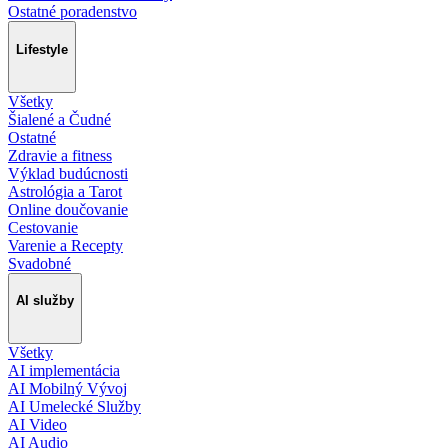
Ostatné poradenstvo
Lifestyle
Všetky
Šialené a Čudné
Ostatné
Zdravie a fitness
Výklad budúcnosti
Astrológia a Tarot
Online doučovanie
Cestovanie
Varenie a Recepty
Svadobné
AI služby
Všetky
AI implementácia
AI Mobilný Vývoj
AI Umelecké Služby
AI Video
AI Audio