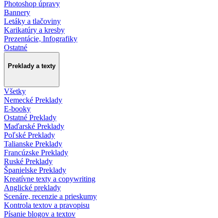
Photoshop úpravy
Bannery
Letáky a tlačoviny
Karikatúry a kresby
Prezentácie, Infografiky
Ostatné
Preklady a texty
Všetky
Nemecké Preklady
E-booky
Ostatné Preklady
Maďarské Preklady
Poľské Preklady
Talianske Preklady
Francúzske Preklady
Ruské Preklady
Španielske Preklady
Kreatívne texty a copywriting
Anglické preklady
Scenáre, recenzie a prieskumy
Kontrola textov a pravopisu
Písanie blogov a textov