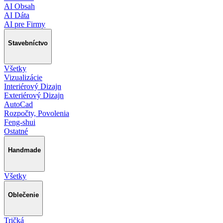
AI Obsah
AI Dáta
AI pre Firmy
Stavebníctvo
Všetky
Vizualizácie
Interiérový Dizajn
Exteriérový Dizajn
AutoCad
Rozpočty, Povolenia
Feng-shui
Ostatné
Handmade
Všetky
Oblečenie
Tričká