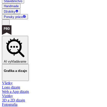
Stavebníctvo
Handmade
Džobíky
Ponuky práce
AI vyhľadávanie
Grafika a dizajn
Všetky
Logo dizajn
Web a App dizajn
Vizitky
3D a 2D dizajn
Fotografia