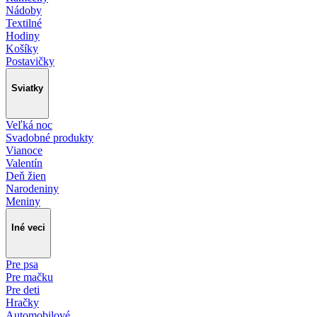
Nádoby
Textilné
Hodiny
Košíky
Postavičky
Sviatky
Veľká noc
Svadobné produkty
Vianoce
Valentín
Deň žien
Narodeniny
Meniny
Iné veci
Pre psa
Pre mačku
Pre deti
Hračky
Automobilové