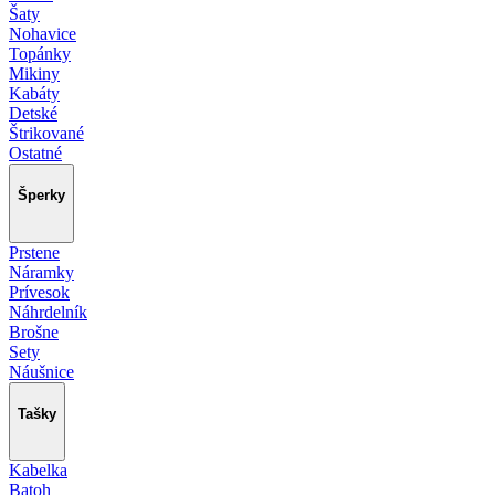
Šaty
Nohavice
Topánky
Mikiny
Kabáty
Detské
Štrikované
Ostatné
Šperky
Prstene
Náramky
Prívesok
Náhrdelník
Brošne
Sety
Náušnice
Tašky
Kabelka
Batoh