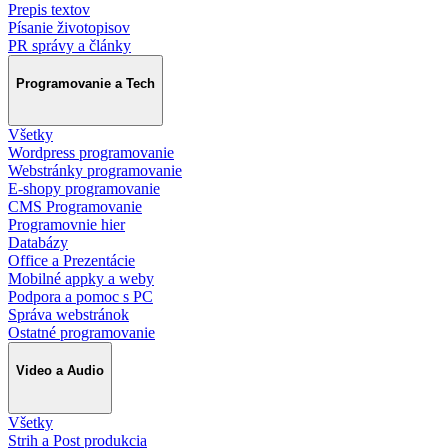
Prepis textov
Písanie životopisov
PR správy a články
Programovanie a Tech
Všetky
Wordpress programovanie
Webstránky programovanie
E-shopy programovanie
CMS Programovanie
Programovnie hier
Databázy
Office a Prezentácie
Mobilné appky a weby
Podpora a pomoc s PC
Správa webstránok
Ostatné programovanie
Video a Audio
Všetky
Strih a Post produkcia