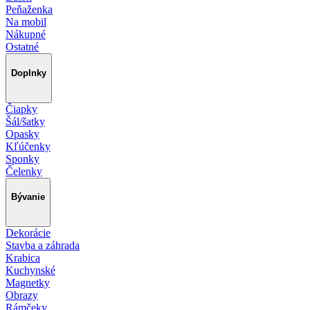
Peňaženka
Na mobil
Nákupné
Ostatné
Doplnky
Čiapky
Šál/šatky
Opasky
Kľúčenky
Sponky
Čelenky
Bývanie
Dekorácie
Stavba a záhrada
Krabica
Kuchynské
Magnetky
Obrazy
Rámčeky