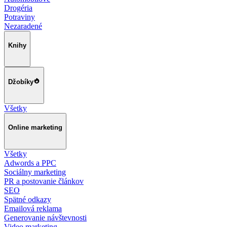
Drogéria
Potraviny
Nezaradené
Knihy
Džobíky
Všetky
Online marketing
Všetky
Adwords a PPC
Sociálny marketing
PR a postovanie článkov
SEO
Spätné odkazy
Emailová reklama
Generovanie návštevnosti
Video marketing