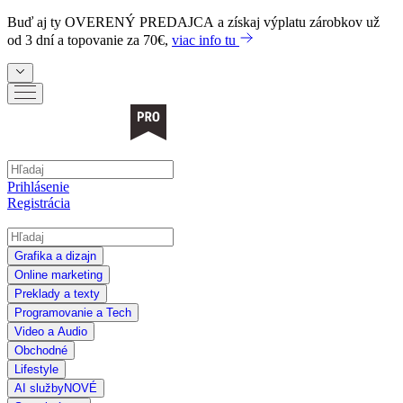
Buď aj ty
OVERENÝ PREDAJCA
a získaj výplatu zárobkov už
od 3 dní a topovanie za 70€,
viac info tu
Prihlásenie
Registrácia
Grafika a dizajn
Online marketing
Preklady a texty
Programovanie a Tech
Video a Audio
Obchodné
Lifestyle
AI služby
NOVÉ