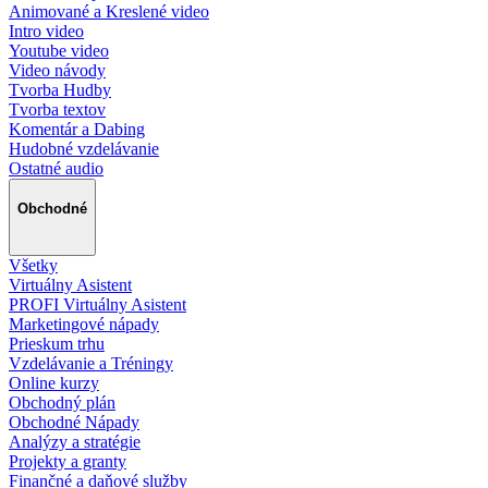
Animované a Kreslené video
Intro video
Youtube video
Video návody
Tvorba Hudby
Tvorba textov
Komentár a Dabing
Hudobné vzdelávanie
Ostatné audio
Obchodné
Všetky
Virtuálny Asistent
PROFI Virtuálny Asistent
Marketingové nápady
Prieskum trhu
Vzdelávanie a Tréningy
Online kurzy
Obchodný plán
Obchodné Nápady
Analýzy a stratégie
Projekty a granty
Finančné a daňové služby