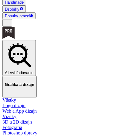
Handmade
Džobíky
Ponuky práce
AI vyhľadávanie
Grafika a dizajn
Všetky
Logo dizajn
Web a App dizajn
Vizitky
3D a 2D dizajn
Fotografia
Photoshop úpravy