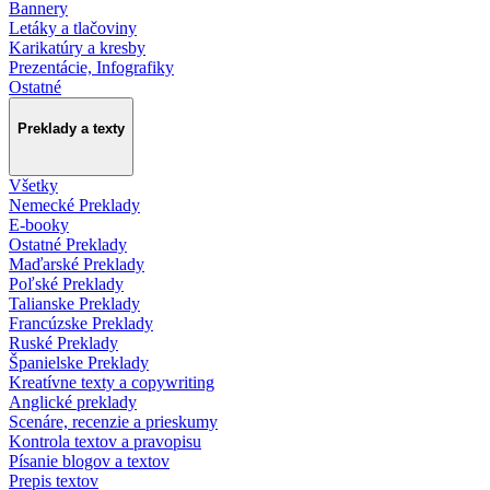
Bannery
Letáky a tlačoviny
Karikatúry a kresby
Prezentácie, Infografiky
Ostatné
Preklady a texty
Všetky
Nemecké Preklady
E-booky
Ostatné Preklady
Maďarské Preklady
Poľské Preklady
Talianske Preklady
Francúzske Preklady
Ruské Preklady
Španielske Preklady
Kreatívne texty a copywriting
Anglické preklady
Scenáre, recenzie a prieskumy
Kontrola textov a pravopisu
Písanie blogov a textov
Prepis textov