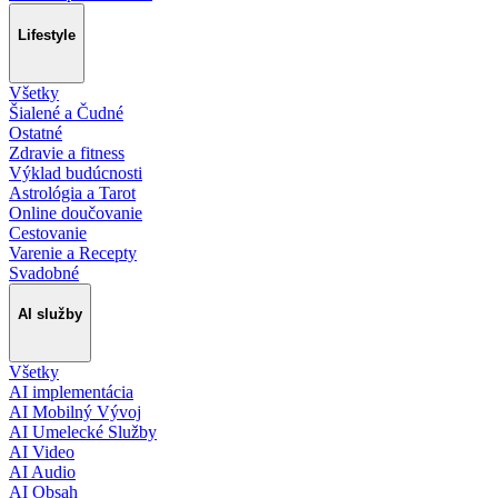
Lifestyle
Všetky
Šialené a Čudné
Ostatné
Zdravie a fitness
Výklad budúcnosti
Astrológia a Tarot
Online doučovanie
Cestovanie
Varenie a Recepty
Svadobné
AI služby
Všetky
AI implementácia
AI Mobilný Vývoj
AI Umelecké Služby
AI Video
AI Audio
AI Obsah