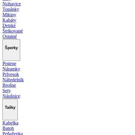
Nohavice
Topánky
Mikiny
Kabáty
Detské
Štrikované
Ostatné
Šperky
Prstene
Náramky
Prívesok
Náhrdelník
Brošne
Sety
Náušnice
Tašky
Kabelka
Batoh
Peňaženka