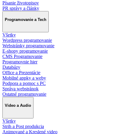
Písanie životopisov
PR správy a články
Programovanie a Tech
Všetky
Wordpress programovanie
Webstránky programovanie
E-shopy programovanie
CMS Programovanie
Programovnie hier
Databázy
Office a Prezentácie
Mobilné appky a weby
Podpora a pomoc s PC
Správa webstránok
Ostatné programovanie
Video a Audio
Všetky
Strih a Post produkcia
Animované a Kreslené video