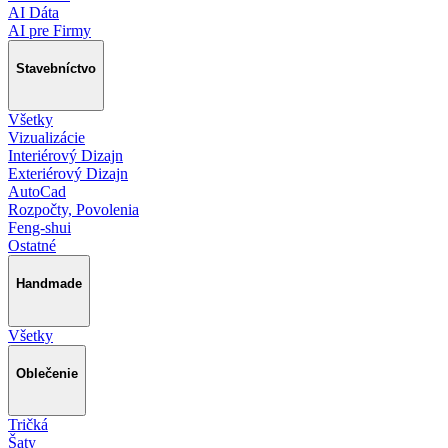
AI Dáta
AI pre Firmy
Stavebníctvo
Všetky
Vizualizácie
Interiérový Dizajn
Exteriérový Dizajn
AutoCad
Rozpočty, Povolenia
Feng-shui
Ostatné
Handmade
Všetky
Oblečenie
Tričká
Šaty