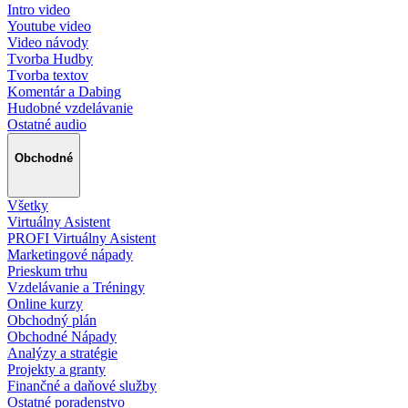
Intro video
Youtube video
Video návody
Tvorba Hudby
Tvorba textov
Komentár a Dabing
Hudobné vzdelávanie
Ostatné audio
Obchodné
Všetky
Virtuálny Asistent
PROFI Virtuálny Asistent
Marketingové nápady
Prieskum trhu
Vzdelávanie a Tréningy
Online kurzy
Obchodný plán
Obchodné Nápady
Analýzy a stratégie
Projekty a granty
Finančné a daňové služby
Ostatné poradenstvo