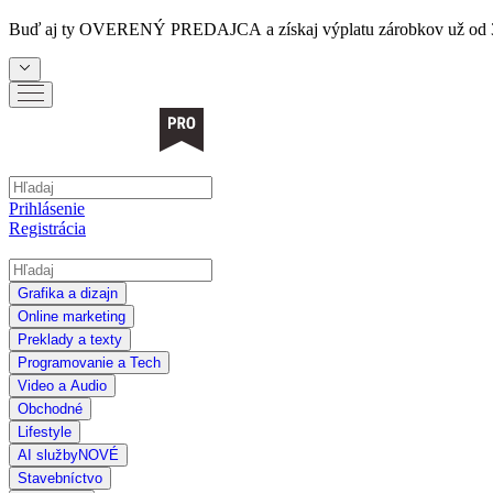
Buď aj ty
OVERENÝ PREDAJCA
a získaj výplatu zárobkov už od 
Prihlásenie
Registrácia
Grafika a dizajn
Online marketing
Preklady a texty
Programovanie a Tech
Video a Audio
Obchodné
Lifestyle
AI služby
NOVÉ
Stavebníctvo