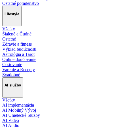
Ostatné poradenstvo
Lifestyle
Všetky
Šialené a Čudné
Ostatné
Zdravie a fitness
Výklad budúcnosti
Astrológia a Tarot
Online doučovanie
Cestovanie
Varenie a Recepty
Svadobné
AI služby
Všetky
AI implementácia
AI Mobilný Vývoj
AI Umelecké Služby
AI Video
AI Audio