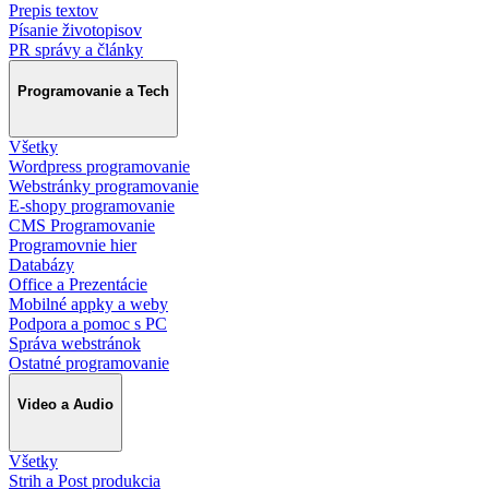
Prepis textov
Písanie životopisov
PR správy a články
Programovanie a Tech
Všetky
Wordpress programovanie
Webstránky programovanie
E-shopy programovanie
CMS Programovanie
Programovnie hier
Databázy
Office a Prezentácie
Mobilné appky a weby
Podpora a pomoc s PC
Správa webstránok
Ostatné programovanie
Video a Audio
Všetky
Strih a Post produkcia