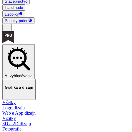
Stavebníctvo
Handmade
Džobíky
Ponuky práce
AI vyhľadávanie
Grafika a dizajn
Všetky
Logo dizajn
Web a App dizajn
Vizitky
3D a 2D dizajn
Fotografia