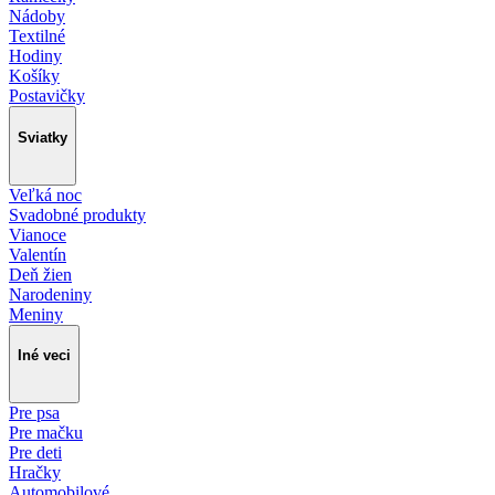
Nádoby
Textilné
Hodiny
Košíky
Postavičky
Sviatky
Veľká noc
Svadobné produkty
Vianoce
Valentín
Deň žien
Narodeniny
Meniny
Iné veci
Pre psa
Pre mačku
Pre deti
Hračky
Automobilové