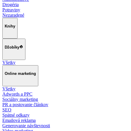
Drogéria
Potraviny
Nezaradené
Knihy
Džobíky
Všetky
Online marketing
Všetky
Adwords a PPC
Sociálny marketing
PR a postovanie článkov
SEO
Spätné odkazy
Emailová reklama
Generovanie návštevnosti
Video marketing