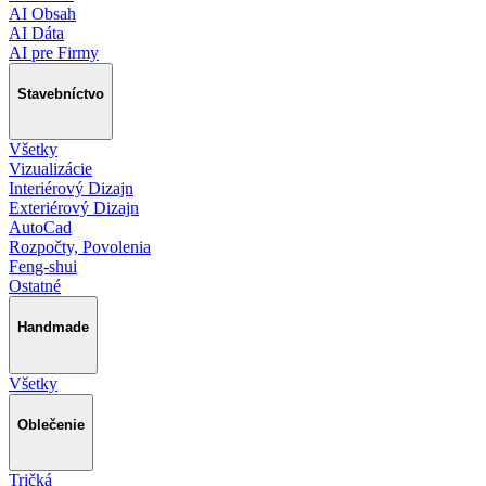
AI Obsah
AI Dáta
AI pre Firmy
Stavebníctvo
Všetky
Vizualizácie
Interiérový Dizajn
Exteriérový Dizajn
AutoCad
Rozpočty, Povolenia
Feng-shui
Ostatné
Handmade
Všetky
Oblečenie
Tričká