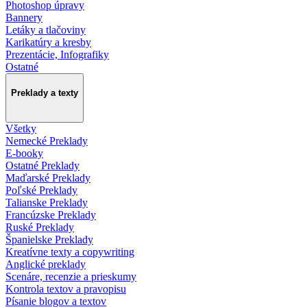
Photoshop úpravy
Bannery
Letáky a tlačoviny
Karikatúry a kresby
Prezentácie, Infografiky
Ostatné
Preklady a texty
Všetky
Nemecké Preklady
E-booky
Ostatné Preklady
Maďarské Preklady
Poľské Preklady
Talianske Preklady
Francúzske Preklady
Ruské Preklady
Španielske Preklady
Kreatívne texty a copywriting
Anglické preklady
Scenáre, recenzie a prieskumy
Kontrola textov a pravopisu
Písanie blogov a textov