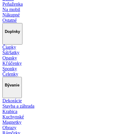
Peňaženka
Na mobil
Nákupné
Ostatné
Doplnky
Čiapky
Šál/šatky
Opasky
Kľúčenky
Sponky
Čelenky
Bývanie
Dekorácie
Stavba a záhrada
Krabica
Kuchynské
Magnetky
Obrazy
Rámčeky