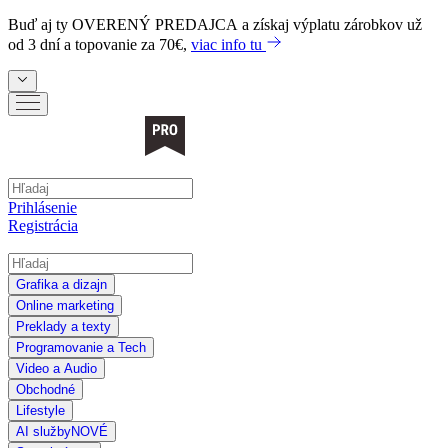
Buď aj ty
OVERENÝ PREDAJCA
a získaj výplatu zárobkov už
od 3 dní a topovanie za 70€,
viac info tu
Prihlásenie
Registrácia
Grafika a dizajn
Online marketing
Preklady a texty
Programovanie a Tech
Video a Audio
Obchodné
Lifestyle
AI služby
NOVÉ