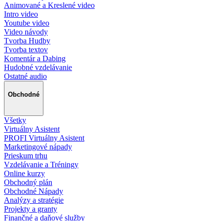
Animované a Kreslené video
Intro video
Youtube video
Video návody
Tvorba Hudby
Tvorba textov
Komentár a Dabing
Hudobné vzdelávanie
Ostatné audio
Obchodné
Všetky
Virtuálny Asistent
PROFI Virtuálny Asistent
Marketingové nápady
Prieskum trhu
Vzdelávanie a Tréningy
Online kurzy
Obchodný plán
Obchodné Nápady
Analýzy a stratégie
Projekty a granty
Finančné a daňové služby