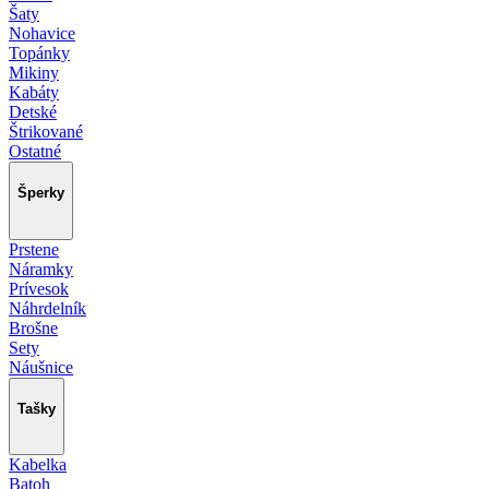
Šaty
Nohavice
Topánky
Mikiny
Kabáty
Detské
Štrikované
Ostatné
Šperky
Prstene
Náramky
Prívesok
Náhrdelník
Brošne
Sety
Náušnice
Tašky
Kabelka
Batoh