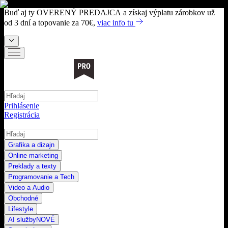
Buď aj ty
OVERENÝ PREDAJCA
a získaj výplatu zárobkov už
od 3 dní a topovanie za 70€,
viac info tu
Prihlásenie
Registrácia
Grafika a dizajn
Online marketing
Preklady a texty
Programovanie a Tech
Video a Audio
Obchodné
Lifestyle
AI služby
NOVÉ