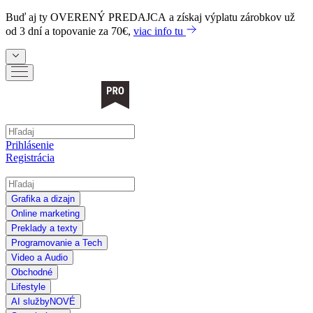
Buď aj ty
OVERENÝ PREDAJCA
a získaj výplatu zárobkov už
od 3 dní a topovanie za 70€,
viac info tu
Prihlásenie
Registrácia
Grafika a dizajn
Online marketing
Preklady a texty
Programovanie a Tech
Video a Audio
Obchodné
Lifestyle
AI služby
NOVÉ