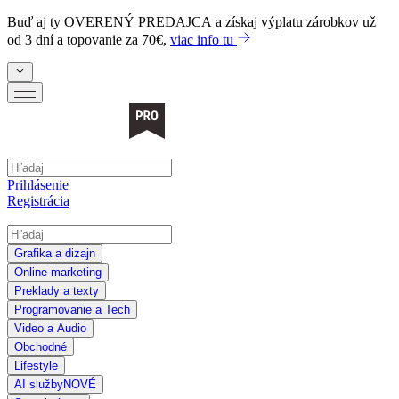
Buď aj ty
OVERENÝ PREDAJCA
a získaj výplatu zárobkov už
od 3 dní a topovanie za 70€,
viac info tu
Prihlásenie
Registrácia
Grafika a dizajn
Online marketing
Preklady a texty
Programovanie a Tech
Video a Audio
Obchodné
Lifestyle
AI služby
NOVÉ