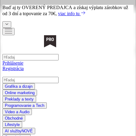
Buď aj ty
OVERENÝ PREDAJCA
a získaj výplatu zárobkov už
od 3 dní a topovanie za 70€,
viac info tu
Prihlásenie
Registrácia
Grafika a dizajn
Online marketing
Preklady a texty
Programovanie a Tech
Video a Audio
Obchodné
Lifestyle
AI služby
NOVÉ