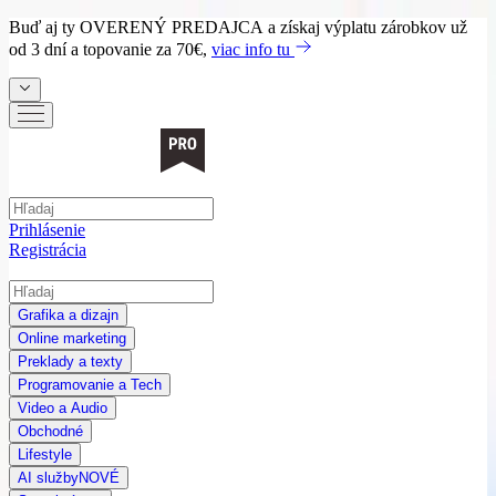
Buď aj ty
OVERENÝ PREDAJCA
a získaj výplatu zárobkov už
od 3 dní a topovanie za 70€,
viac info tu
Prihlásenie
Registrácia
Grafika a dizajn
Online marketing
Preklady a texty
Programovanie a Tech
Video a Audio
Obchodné
Lifestyle
AI služby
NOVÉ