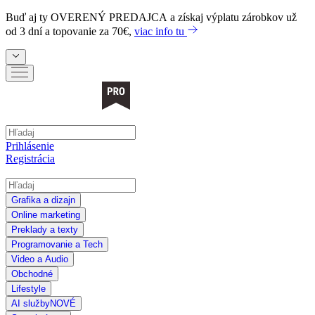
Buď aj ty
OVERENÝ PREDAJCA
a získaj výplatu zárobkov už
od 3 dní a topovanie za 70€,
viac info tu
Prihlásenie
Registrácia
Grafika a dizajn
Online marketing
Preklady a texty
Programovanie a Tech
Video a Audio
Obchodné
Lifestyle
AI služby
NOVÉ