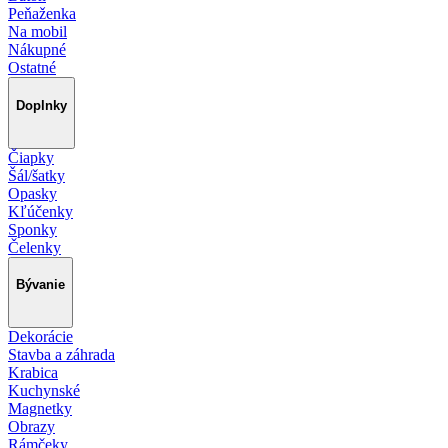
Peňaženka
Na mobil
Nákupné
Ostatné
Doplnky
Čiapky
Šál/šatky
Opasky
Kľúčenky
Sponky
Čelenky
Bývanie
Dekorácie
Stavba a záhrada
Krabica
Kuchynské
Magnetky
Obrazy
Rámčeky