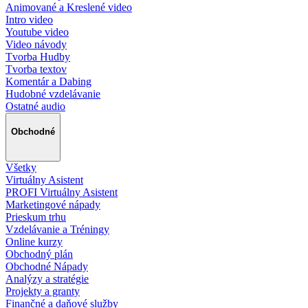
Animované a Kreslené video
Intro video
Youtube video
Video návody
Tvorba Hudby
Tvorba textov
Komentár a Dabing
Hudobné vzdelávanie
Ostatné audio
Obchodné
Všetky
Virtuálny Asistent
PROFI Virtuálny Asistent
Marketingové nápady
Prieskum trhu
Vzdelávanie a Tréningy
Online kurzy
Obchodný plán
Obchodné Nápady
Analýzy a stratégie
Projekty a granty
Finančné a daňové služby