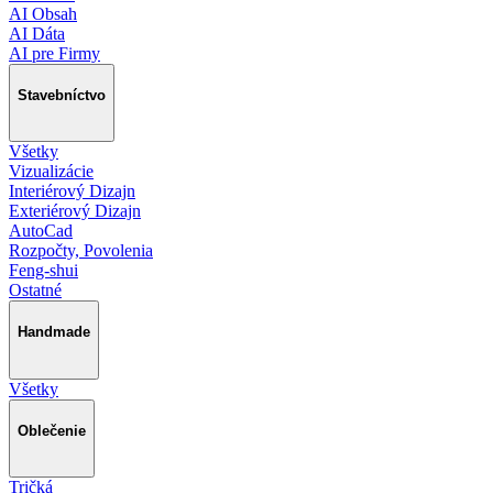
AI Obsah
AI Dáta
AI pre Firmy
Stavebníctvo
Všetky
Vizualizácie
Interiérový Dizajn
Exteriérový Dizajn
AutoCad
Rozpočty, Povolenia
Feng-shui
Ostatné
Handmade
Všetky
Oblečenie
Tričká