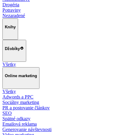
Drogéria
Potraviny
Nezaradené
Knihy
Džobíky
Všetky
Online marketing
Všetky
Adwords a PPC
Sociálny marketing
PR a postovanie článkov
SEO
Spätné odkazy
Emailová reklama
Generovanie návštevnosti
Video marketing