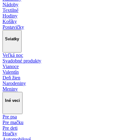
Nádoby
Textilné
Hodiny
Košíky
Postavičky
Sviatky
Veľká noc
Svadobné produkty
Vianoce
Valentín
Deň žien
Narodeniny
Meniny
Iné veci
Pre psa
Pre mačku
Pre deti
Hračky
Automobilové