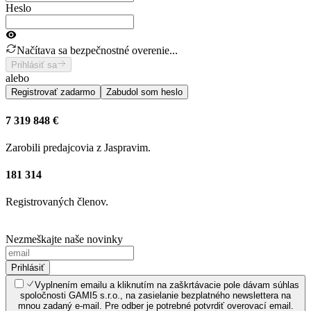
Heslo
Načítava sa bezpečnostné overenie...
Prihlásiť sa
alebo
Registrovať zadarmo
Zabudol som heslo
7 319 848 €
Zarobili predajcovia z Jaspravim.
181 314
Registrovaných členov.
Nezmeškajte naše novinky
Prihlásiť
Vyplnením emailu a kliknutím na zaškrtávacie pole dávam súhlas
spoločnosti GAMI5 s.r.o., na zasielanie bezplatného newslettera na
mnou zadaný e-mail. Pre odber je potrebné potvrdiť overovací email.