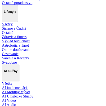
Ostatné poradenstvo
Lifestyle
Všetky
Šialené a Čudné
Ostatné
Zdravie a fitness
Výklad budúcnosti
Astrológia a Tarot
Online doučovanie
Cestovanie
Varenie a Recepty
Svadobné
AI služby
Všetky
AI implementácia
AI Mobilný Vývoj
AI Umelecké Služby
AI Video
AI Audio