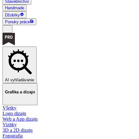
Stavebníctvo
Handmade
Džobíky
Ponuky práce
AI vyhľadávanie
Grafika a dizajn
Všetky
Logo dizajn
Web a App dizajn
Vizitky
3D a 2D dizajn
Fotografia