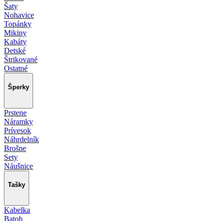
Šaty
Nohavice
Topánky
Mikiny
Kabáty
Detské
Štrikované
Ostatné
Šperky
Prstene
Náramky
Prívesok
Náhrdelník
Brošne
Sety
Náušnice
Tašky
Kabelka
Batoh