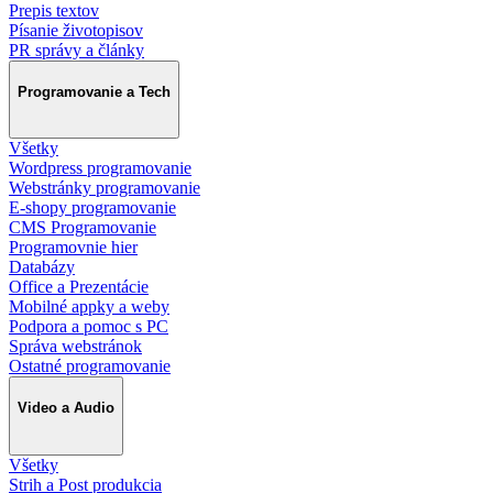
Prepis textov
Písanie životopisov
PR správy a články
Programovanie a Tech
Všetky
Wordpress programovanie
Webstránky programovanie
E-shopy programovanie
CMS Programovanie
Programovnie hier
Databázy
Office a Prezentácie
Mobilné appky a weby
Podpora a pomoc s PC
Správa webstránok
Ostatné programovanie
Video a Audio
Všetky
Strih a Post produkcia