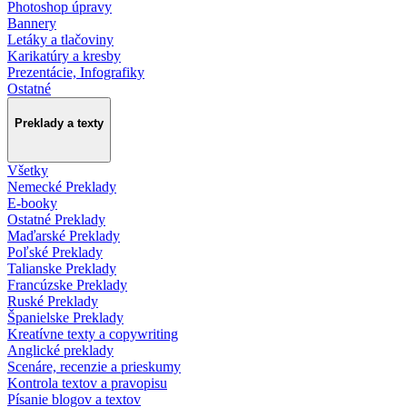
Photoshop úpravy
Bannery
Letáky a tlačoviny
Karikatúry a kresby
Prezentácie, Infografiky
Ostatné
Preklady a texty
Všetky
Nemecké Preklady
E-booky
Ostatné Preklady
Maďarské Preklady
Poľské Preklady
Talianske Preklady
Francúzske Preklady
Ruské Preklady
Španielske Preklady
Kreatívne texty a copywriting
Anglické preklady
Scenáre, recenzie a prieskumy
Kontrola textov a pravopisu
Písanie blogov a textov