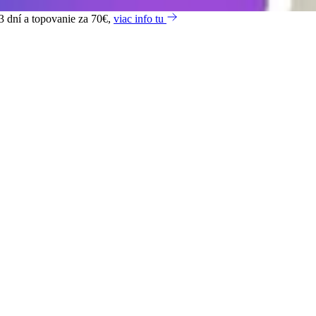
3 dní a topovanie za 70€,
viac info tu