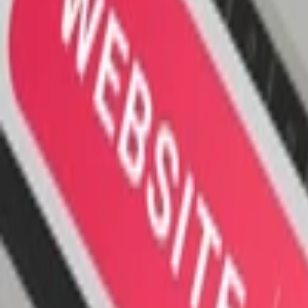
Bannery
Letáky a tlačoviny
Karikatúry a kresby
Prezentácie, Infografiky
Ostatné
Preklady a texty
Všetky
Nemecké Preklady
E-booky
Ostatné Preklady
Maďarské Preklady
Poľské Preklady
Talianske Preklady
Francúzske Preklady
Ruské Preklady
Španielske Preklady
Kreatívne texty a copywriting
Anglické preklady
Scenáre, recenzie a prieskumy
Kontrola textov a pravopisu
Písanie blogov a textov
Prepis textov