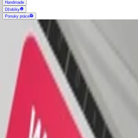
Handmade
Džobíky
Ponuky práce
AI vyhľadávanie
Grafika a dizajn
Všetky
Logo dizajn
Web a App dizajn
Vizitky
3D a 2D dizajn
Fotografia
Photoshop úpravy