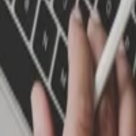
AI Dáta
AI pre Firmy
Stavebníctvo
Všetky
Vizualizácie
Interiérový Dizajn
Exteriérový Dizajn
AutoCad
Rozpočty, Povolenia
Feng-shui
Ostatné
Handmade
Všetky
Oblečenie
Tričká
Šaty