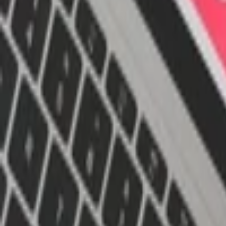
Intro video
Youtube video
Video návody
Tvorba Hudby
Tvorba textov
Komentár a Dabing
Hudobné vzdelávanie
Ostatné audio
Obchodné
Všetky
Virtuálny Asistent
PROFI Virtuálny Asistent
Marketingové nápady
Prieskum trhu
Vzdelávanie a Tréningy
Online kurzy
Obchodný plán
Obchodné Nápady
Analýzy a stratégie
Projekty a granty
Finančné a daňové služby
Ostatné poradenstvo