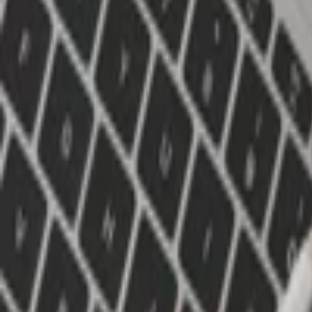
Lifestyle
Všetky
Šialené a Čudné
Ostatné
Zdravie a fitness
Výklad budúcnosti
Astrológia a Tarot
Online doučovanie
Cestovanie
Varenie a Recepty
Svadobné
AI služby
Všetky
AI implementácia
AI Mobilný Vývoj
AI Umelecké Služby
AI Video
AI Audio
AI Obsah