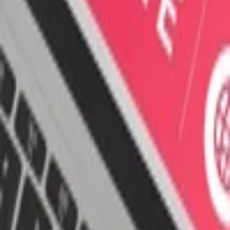
Písanie životopisov
PR správy a články
Programovanie a Tech
Všetky
Wordpress programovanie
Webstránky programovanie
E-shopy programovanie
CMS Programovanie
Programovnie hier
Databázy
Office a Prezentácie
Mobilné appky a weby
Podpora a pomoc s PC
Správa webstránok
Ostatné programovanie
Video a Audio
Všetky
Strih a Post produkcia
Animované a Kreslené video