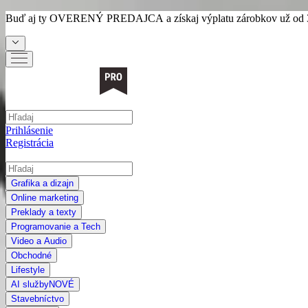
Buď aj ty
OVERENÝ PREDAJCA
a získaj výplatu zárobkov už od 
Prihlásenie
Registrácia
Grafika a dizajn
Online marketing
Preklady a texty
Programovanie a Tech
Video a Audio
Obchodné
Lifestyle
AI služby
NOVÉ
Stavebníctvo