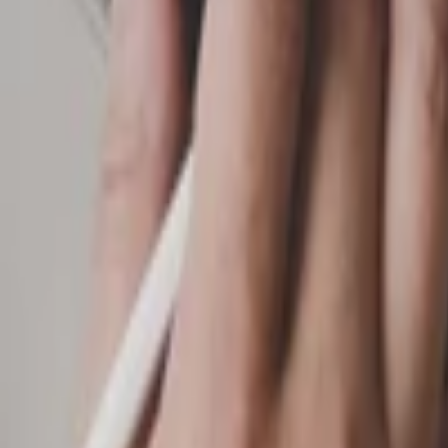
Nohavice
Topánky
Mikiny
Kabáty
Detské
Štrikované
Ostatné
Šperky
Prstene
Náramky
Prívesok
Náhrdelník
Brošne
Sety
Náušnice
Tašky
Kabelka
Batoh
Peňaženka