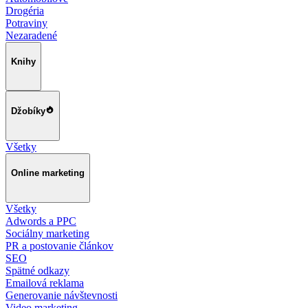
Drogéria
Potraviny
Nezaradené
Knihy
Džobíky
Všetky
Online marketing
Všetky
Adwords a PPC
Sociálny marketing
PR a postovanie článkov
SEO
Spätné odkazy
Emailová reklama
Generovanie návštevnosti
Video marketing