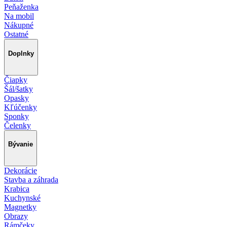
Peňaženka
Na mobil
Nákupné
Ostatné
Doplnky
Čiapky
Šál/šatky
Opasky
Kľúčenky
Sponky
Čelenky
Bývanie
Dekorácie
Stavba a záhrada
Krabica
Kuchynské
Magnetky
Obrazy
Rámčeky