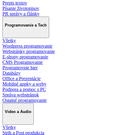
Prepis textov
Písanie životopisov
PR správy a články
Programovanie a Tech
Všetky
Wordpress programovanie
Webstránky programovanie
E-shopy programovanie
CMS Programovanie
Programovnie hier
Databázy
Office a Prezentácie
Mobilné appky a weby
Podpora a pomoc s PC
Správa webstránok
Ostatné programovanie
Video a Audio
Všetky
Strih a Post produkcia