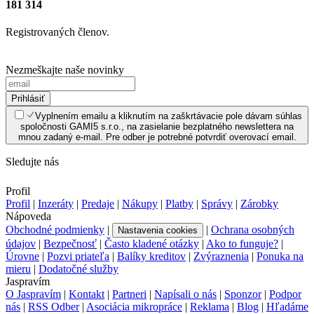
181 314
Registrovaných členov.
Nezmeškajte naše novinky
Prihlásiť
Vyplnením emailu a kliknutím na zaškrtávacie pole dávam súhlas
spoločnosti GAMI5 s.r.o., na zasielanie bezplatného newslettera na
mnou zadaný e-mail. Pre odber je potrebné potvrdiť overovací email.
Sledujte nás
Profil
Profil
|
Inzeráty
|
Predaje
|
Nákupy
|
Platby
|
Správy
|
Zárobky
Nápoveda
Obchodné podmienky
|
|
Ochrana osobných
Nastavenia cookies
údajov
|
Bezpečnosť
|
Často kladené otázky
|
Ako to funguje?
|
Úrovne
|
Pozvi priateľa
|
Balíky kreditov
|
Zvýraznenia
|
Ponuka na
mieru
|
Dodatočné služby
Jaspravím
O Jaspravím
|
Kontakt
|
Partneri
|
Napísali o nás
|
Sponzor
|
Podpor
nás
|
RSS Odber
|
Asociácia mikropráce
|
Reklama
|
Blog
|
Hľadáme