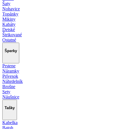
Šaty
Nohavice
Topánky
Mikiny
Kabáty
Detské
Štrikované
Ostatné
Šperky
Prstene
Náramky
Prívesok
Náhrdelník
Brošne
Sety
Náušnice
Tašky
Kabelka
Batoh