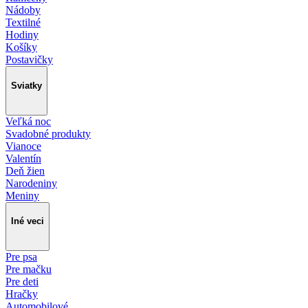
Nádoby
Textilné
Hodiny
Košíky
Postavičky
Sviatky
Veľká noc
Svadobné produkty
Vianoce
Valentín
Deň žien
Narodeniny
Meniny
Iné veci
Pre psa
Pre mačku
Pre deti
Hračky
Automobilové