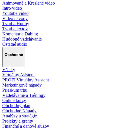
Animované a Kreslené video
Intro video
Youtube video
Video návody
Tvorba Hudby
Tvorba textov
Komentár a Dabing
Hudobné vzdelávanie
Ostatné audio
Obchodné
Všetky
Virtuálny Asistent
PROFI Virtuálny Asistent
Marketingové nápady
Prieskum trhu
Vzdelávanie a Tréningy
Online kurzy
Obchodný plán
Obchodné Nápady
Analýzy a stratégie
Projekty a granty
Finančné a daňové služby