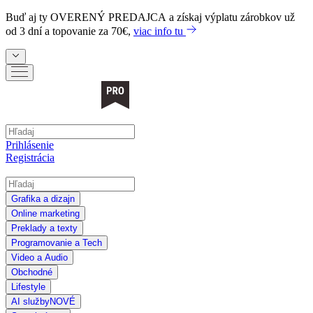
Buď aj ty
OVERENÝ PREDAJCA
a získaj výplatu zárobkov už
od 3 dní a topovanie za 70€,
viac info tu
Prihlásenie
Registrácia
Grafika a dizajn
Online marketing
Preklady a texty
Programovanie a Tech
Video a Audio
Obchodné
Lifestyle
AI služby
NOVÉ