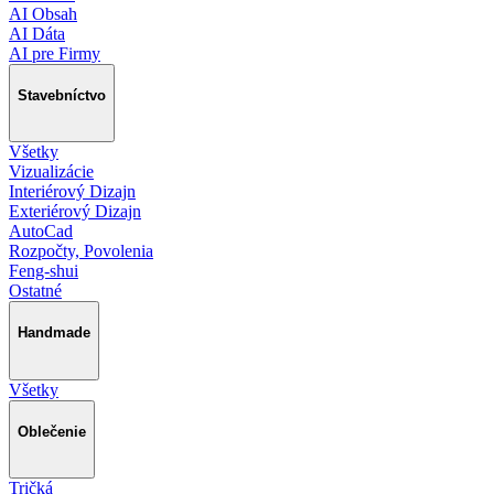
AI Obsah
AI Dáta
AI pre Firmy
Stavebníctvo
Všetky
Vizualizácie
Interiérový Dizajn
Exteriérový Dizajn
AutoCad
Rozpočty, Povolenia
Feng-shui
Ostatné
Handmade
Všetky
Oblečenie
Tričká