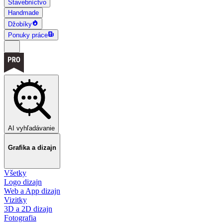
Stavebníctvo
Handmade
Džobíky
Ponuky práce
AI vyhľadávanie
Grafika a dizajn
Všetky
Logo dizajn
Web a App dizajn
Vizitky
3D a 2D dizajn
Fotografia