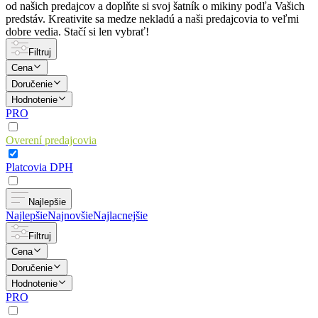
od našich predajcov a doplňte si svoj šatník o mikiny podľa Vašich
predstáv. Kreativite sa medze nekladú a naši predajcovia to veľmi
dobre vedia. Stačí si len vybrať!
Filtruj
Cena
Doručenie
Hodnotenie
PRO
Overení predajcovia
Platcovia DPH
Najlepšie
Najlepšie
Najnovšie
Najlacnejšie
Filtruj
Cena
Doručenie
Hodnotenie
PRO