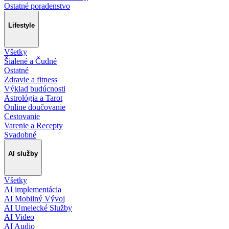
Ostatné poradenstvo
Lifestyle
Všetky
Šialené a Čudné
Ostatné
Zdravie a fitness
Výklad budúcnosti
Astrológia a Tarot
Online doučovanie
Cestovanie
Varenie a Recepty
Svadobné
AI služby
Všetky
AI implementácia
AI Mobilný Vývoj
AI Umelecké Služby
AI Video
AI Audio