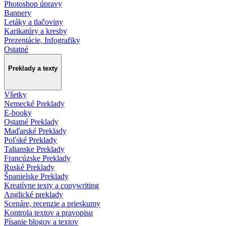
Photoshop úpravy
Bannery
Letáky a tlačoviny
Karikatúry a kresby
Prezentácie, Infografiky
Ostatné
Preklady a texty
Všetky
Nemecké Preklady
E-booky
Ostatné Preklady
Maďarské Preklady
Poľské Preklady
Talianske Preklady
Francúzske Preklady
Ruské Preklady
Španielske Preklady
Kreatívne texty a copywriting
Anglické preklady
Scenáre, recenzie a prieskumy
Kontrola textov a pravopisu
Písanie blogov a textov