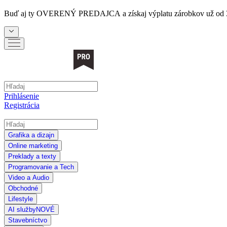
Buď aj ty
OVERENÝ PREDAJCA
a získaj výplatu zárobkov už od 
Prihlásenie
Registrácia
Grafika a dizajn
Online marketing
Preklady a texty
Programovanie a Tech
Video a Audio
Obchodné
Lifestyle
AI služby
NOVÉ
Stavebníctvo