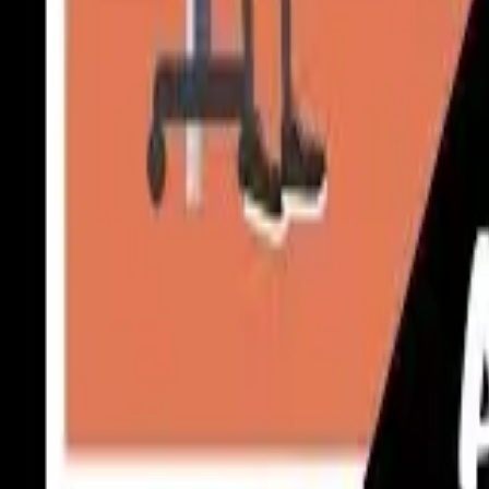
Intro video
Youtube video
Video návody
Tvorba Hudby
Tvorba textov
Komentár a Dabing
Hudobné vzdelávanie
Ostatné audio
Obchodné
Všetky
Virtuálny Asistent
PROFI Virtuálny Asistent
Marketingové nápady
Prieskum trhu
Vzdelávanie a Tréningy
Online kurzy
Obchodný plán
Obchodné Nápady
Analýzy a stratégie
Projekty a granty
Finančné a daňové služby
Ostatné poradenstvo