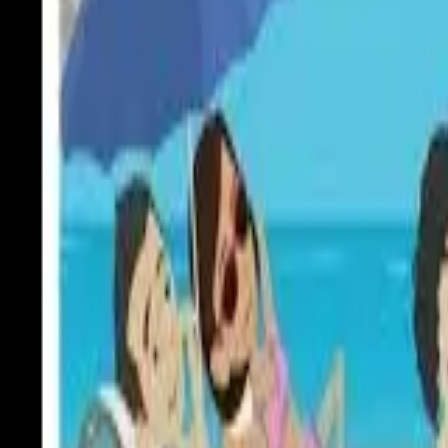
Nohavice
Topánky
Mikiny
Kabáty
Detské
Štrikované
Ostatné
Šperky
Prstene
Náramky
Prívesok
Náhrdelník
Brošne
Sety
Náušnice
Tašky
Kabelka
Batoh
Peňaženka