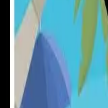
AI Dáta
AI pre Firmy
Stavebníctvo
Všetky
Vizualizácie
Interiérový Dizajn
Exteriérový Dizajn
AutoCad
Rozpočty, Povolenia
Feng-shui
Ostatné
Handmade
Všetky
Oblečenie
Tričká
Šaty