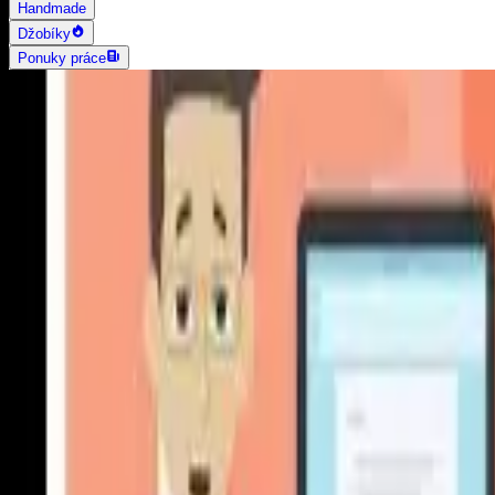
Handmade
Džobíky
Ponuky práce
AI vyhľadávanie
Grafika a dizajn
Všetky
Logo dizajn
Web a App dizajn
Vizitky
3D a 2D dizajn
Fotografia
Photoshop úpravy