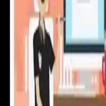
Bannery
Letáky a tlačoviny
Karikatúry a kresby
Prezentácie, Infografiky
Ostatné
Preklady a texty
Všetky
Nemecké Preklady
E-booky
Ostatné Preklady
Maďarské Preklady
Poľské Preklady
Talianske Preklady
Francúzske Preklady
Ruské Preklady
Španielske Preklady
Kreatívne texty a copywriting
Anglické preklady
Scenáre, recenzie a prieskumy
Kontrola textov a pravopisu
Písanie blogov a textov
Prepis textov