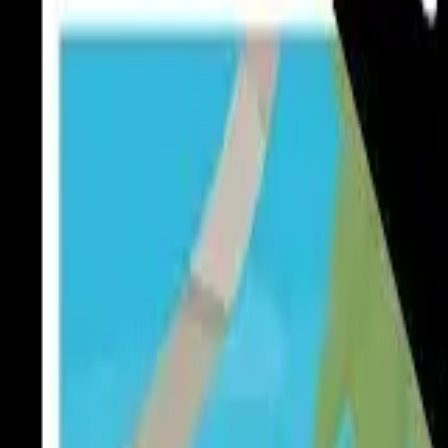
Lifestyle
Všetky
Šialené a Čudné
Ostatné
Zdravie a fitness
Výklad budúcnosti
Astrológia a Tarot
Online doučovanie
Cestovanie
Varenie a Recepty
Svadobné
AI služby
Všetky
AI implementácia
AI Mobilný Vývoj
AI Umelecké Služby
AI Video
AI Audio
AI Obsah