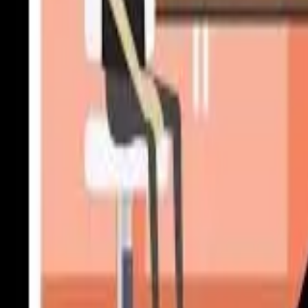
Písanie životopisov
PR správy a články
Programovanie a Tech
Všetky
Wordpress programovanie
Webstránky programovanie
E-shopy programovanie
CMS Programovanie
Programovnie hier
Databázy
Office a Prezentácie
Mobilné appky a weby
Podpora a pomoc s PC
Správa webstránok
Ostatné programovanie
Video a Audio
Všetky
Strih a Post produkcia
Animované a Kreslené video