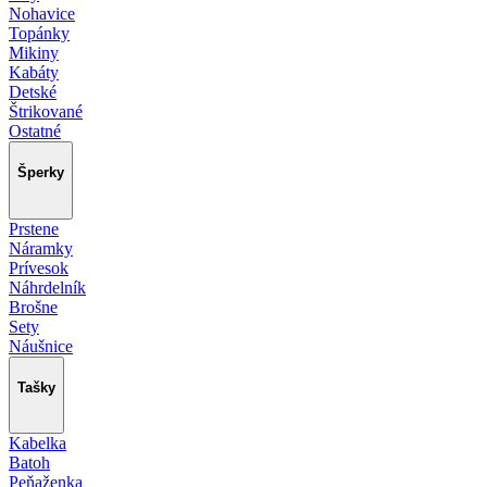
Nohavice
Topánky
Mikiny
Kabáty
Detské
Štrikované
Ostatné
Šperky
Prstene
Náramky
Prívesok
Náhrdelník
Brošne
Sety
Náušnice
Tašky
Kabelka
Batoh
Peňaženka