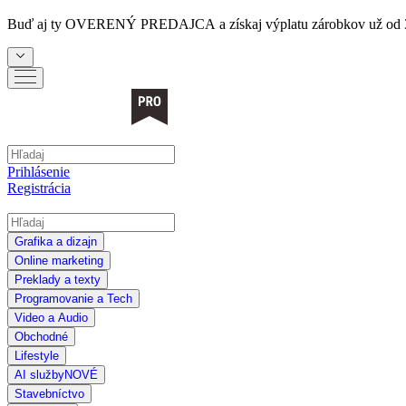
Buď aj ty
OVERENÝ PREDAJCA
a získaj výplatu zárobkov už od 
Prihlásenie
Registrácia
Grafika a dizajn
Online marketing
Preklady a texty
Programovanie a Tech
Video a Audio
Obchodné
Lifestyle
AI služby
NOVÉ
Stavebníctvo