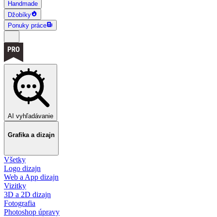
Handmade
Džobíky
Ponuky práce
AI vyhľadávanie
Grafika a dizajn
Všetky
Logo dizajn
Web a App dizajn
Vizitky
3D a 2D dizajn
Fotografia
Photoshop úpravy