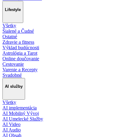
Lifestyle
Všetky
Šialené a Čudné
Ostatné
Zdravie a fitness
Výklad budúcnosti
Astrológia a Tarot
Online doučovanie
Cestovanie
Varenie a Recepty
Svadobné
AI služby
Všetky
AI implementácia
AI Mobilný Vývoj
AI Umelecké Služby
AI Video
AI Audio
AI Obsah