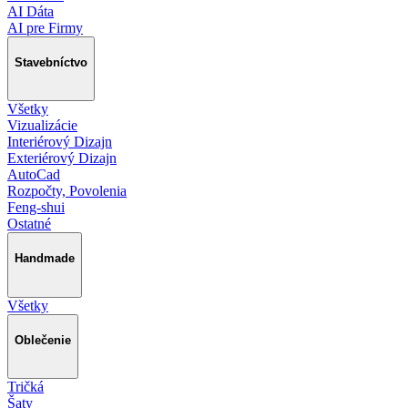
AI Dáta
AI pre Firmy
Stavebníctvo
Všetky
Vizualizácie
Interiérový Dizajn
Exteriérový Dizajn
AutoCad
Rozpočty, Povolenia
Feng-shui
Ostatné
Handmade
Všetky
Oblečenie
Tričká
Šaty