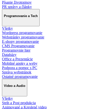
Písanie životopisov
PR správy a články
Programovanie a Tech
Všetky
Wordpress programovanie
Webstránky programovanie
E-shopy programovanie
CMS Programovanie
Programovnie hier
Databázy
Office a Prezentácie
Mobilné appky a weby
Podpora a pomoc s PC
Správa webstránok
Ostatné programovanie
Video a Audio
Všetky
Strih a Post produkcia
Animované a Kreslené video