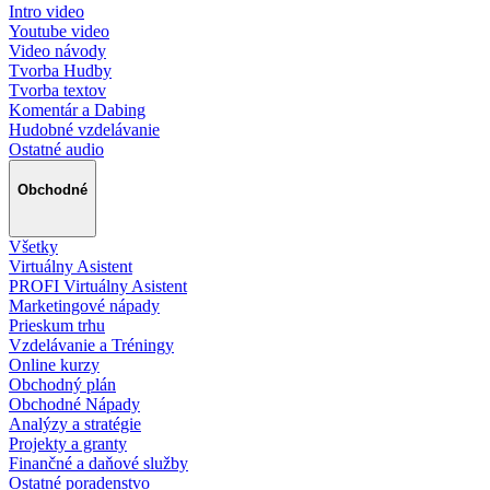
Intro video
Youtube video
Video návody
Tvorba Hudby
Tvorba textov
Komentár a Dabing
Hudobné vzdelávanie
Ostatné audio
Obchodné
Všetky
Virtuálny Asistent
PROFI Virtuálny Asistent
Marketingové nápady
Prieskum trhu
Vzdelávanie a Tréningy
Online kurzy
Obchodný plán
Obchodné Nápady
Analýzy a stratégie
Projekty a granty
Finančné a daňové služby
Ostatné poradenstvo