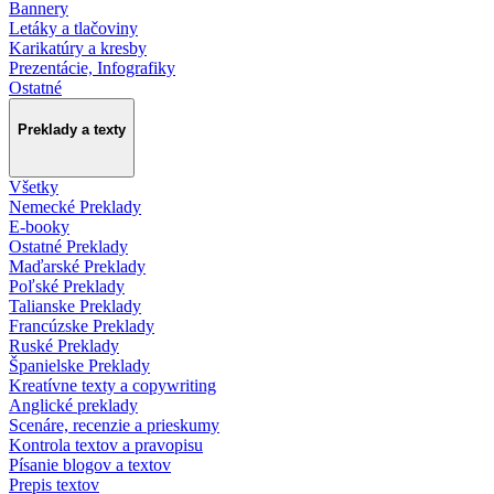
Bannery
Letáky a tlačoviny
Karikatúry a kresby
Prezentácie, Infografiky
Ostatné
Preklady a texty
Všetky
Nemecké Preklady
E-booky
Ostatné Preklady
Maďarské Preklady
Poľské Preklady
Talianske Preklady
Francúzske Preklady
Ruské Preklady
Španielske Preklady
Kreatívne texty a copywriting
Anglické preklady
Scenáre, recenzie a prieskumy
Kontrola textov a pravopisu
Písanie blogov a textov
Prepis textov