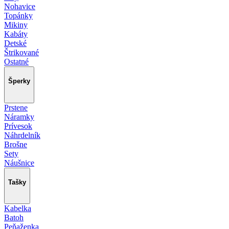
Nohavice
Topánky
Mikiny
Kabáty
Detské
Štrikované
Ostatné
Šperky
Prstene
Náramky
Prívesok
Náhrdelník
Brošne
Sety
Náušnice
Tašky
Kabelka
Batoh
Peňaženka