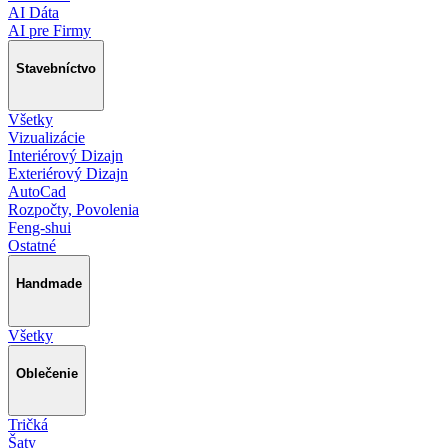
AI Dáta
AI pre Firmy
Stavebníctvo
Všetky
Vizualizácie
Interiérový Dizajn
Exteriérový Dizajn
AutoCad
Rozpočty, Povolenia
Feng-shui
Ostatné
Handmade
Všetky
Oblečenie
Tričká
Šaty