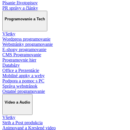
Písanie životopisov
PR správy a články
Programovanie a Tech
Všetky
Wordpress programovanie
Webstránky programovanie
E-shopy programovanie
CMS Programovanie
Programovnie hier
Databázy
Office a Prezentácie
Mobilné appky a weby
Podpora a pomoc s PC
Správa webstránok
Ostatné programovanie
Video a Audio
Všetky
Strih a Post produkcia
Animované a Kreslené video