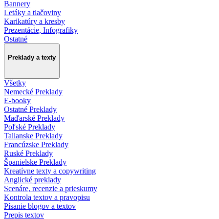
Bannery
Letáky a tlačoviny
Karikatúry a kresby
Prezentácie, Infografiky
Ostatné
Preklady a texty
Všetky
Nemecké Preklady
E-booky
Ostatné Preklady
Maďarské Preklady
Poľské Preklady
Talianske Preklady
Francúzske Preklady
Ruské Preklady
Španielske Preklady
Kreatívne texty a copywriting
Anglické preklady
Scenáre, recenzie a prieskumy
Kontrola textov a pravopisu
Písanie blogov a textov
Prepis textov