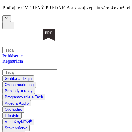
Buď aj ty
OVERENÝ PREDAJCA
a získaj výplatu zárobkov už od 
Prihlásenie
Registrácia
Grafika a dizajn
Online marketing
Preklady a texty
Programovanie a Tech
Video a Audio
Obchodné
Lifestyle
AI služby
NOVÉ
Stavebníctvo