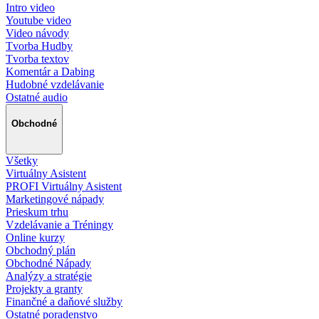
Intro video
Youtube video
Video návody
Tvorba Hudby
Tvorba textov
Komentár a Dabing
Hudobné vzdelávanie
Ostatné audio
Obchodné
Všetky
Virtuálny Asistent
PROFI Virtuálny Asistent
Marketingové nápady
Prieskum trhu
Vzdelávanie a Tréningy
Online kurzy
Obchodný plán
Obchodné Nápady
Analýzy a stratégie
Projekty a granty
Finančné a daňové služby
Ostatné poradenstvo