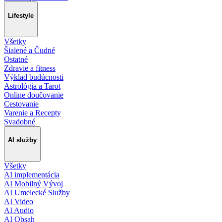
Lifestyle
Všetky
Šialené a Čudné
Ostatné
Zdravie a fitness
Výklad budúcnosti
Astrológia a Tarot
Online doučovanie
Cestovanie
Varenie a Recepty
Svadobné
AI služby
Všetky
AI implementácia
AI Mobilný Vývoj
AI Umelecké Služby
AI Video
AI Audio
AI Obsah