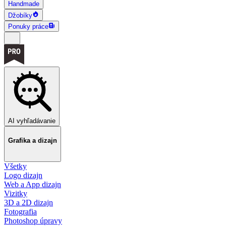
Handmade
Džobíky
Ponuky práce
AI vyhľadávanie
Grafika a dizajn
Všetky
Logo dizajn
Web a App dizajn
Vizitky
3D a 2D dizajn
Fotografia
Photoshop úpravy