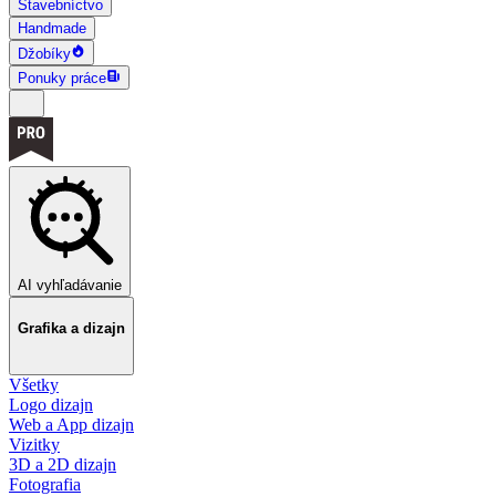
Stavebníctvo
Handmade
Džobíky
Ponuky práce
AI vyhľadávanie
Grafika a dizajn
Všetky
Logo dizajn
Web a App dizajn
Vizitky
3D a 2D dizajn
Fotografia