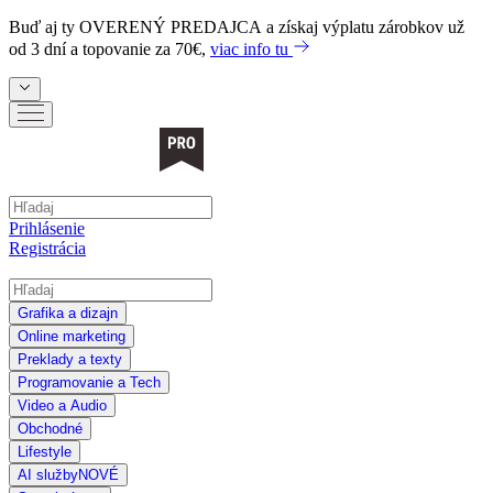
Buď aj ty
OVERENÝ PREDAJCA
a získaj výplatu zárobkov už
od 3 dní a topovanie za 70€,
viac info tu
Prihlásenie
Registrácia
Grafika a dizajn
Online marketing
Preklady a texty
Programovanie a Tech
Video a Audio
Obchodné
Lifestyle
AI služby
NOVÉ