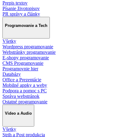
Prepis textov
Písanie životopisov
PR správy a články
Programovanie a Tech
Všetky
Wordpress programovanie
Webstránky programovanie
E-shopy programovanie
CMS Programovanie
Programovnie hier
Databázy
Office a Prezentácie
Mobilné appky a weby
Podpora a pomoc s PC
Správa webstránok
Ostatné programovanie
Video a Audio
Všetky
Strih a Post produkcia