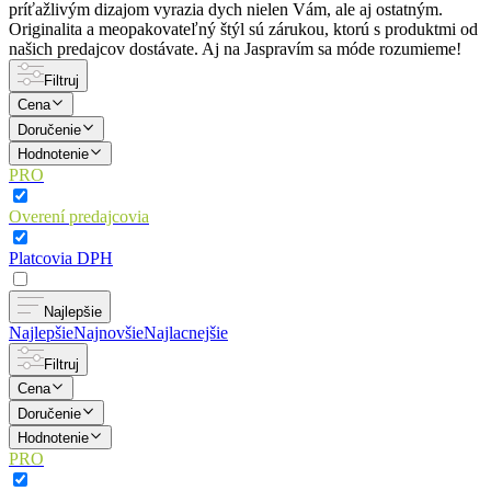
príťažlivým dizajom vyrazia dych nielen Vám, ale aj ostatným.
Originalita a meopakovateľný štýl sú zárukou, ktorú s produktmi od
našich predajcov dostávate. Aj na Jaspravím sa móde rozumieme!
Filtruj
Cena
Doručenie
Hodnotenie
PRO
Overení predajcovia
Platcovia DPH
Najlepšie
Najlepšie
Najnovšie
Najlacnejšie
Filtruj
Cena
Doručenie
Hodnotenie
PRO