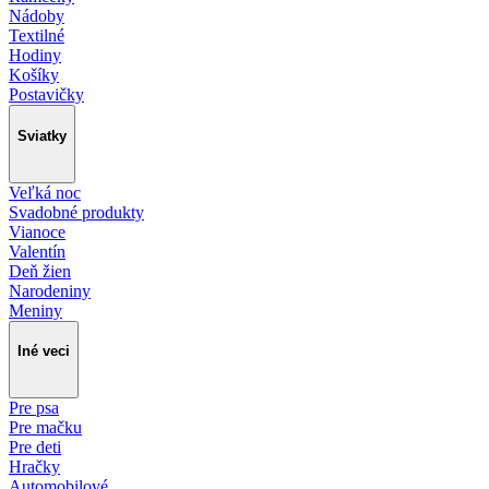
Nádoby
Textilné
Hodiny
Košíky
Postavičky
Sviatky
Veľká noc
Svadobné produkty
Vianoce
Valentín
Deň žien
Narodeniny
Meniny
Iné veci
Pre psa
Pre mačku
Pre deti
Hračky
Automobilové