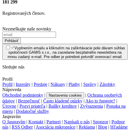
181 299
Registrovaných členov.
Nezmeškajte naše novinky
Prihlásiť
Vyplnením emailu a kliknutím na zaškrtávacie pole dávam súhlas
spoločnosti GAMI5 s.r.o., na zasielanie bezplatného newslettera na
mnou zadaný e-mail. Pre odber je potrebné potvrdiť overovací email.
Sledujte nás
Profil
Profil
|
Inzeráty
|
Predaje
|
Nákupy
|
Platby
|
Správy
|
Zárobky
Nápoveda
Obchodné podmienky
|
|
Ochrana osobných
Nastavenia cookies
údajov
|
Bezpečnosť
|
Často kladené otázky
|
Ako to funguje?
|
Úrovne
|
Pozvi priateľa
|
Balíky kreditov
|
Zvýraznenia
|
Ponuka na
mieru
|
Dodatočné služby
Jaspravím
O Jaspravím
|
Kontakt
|
Partneri
|
Napísali o nás
|
Sponzor
|
Podpor
nás
|
RSS Odber
|
Asociácia mikropráce
|
Reklama
|
Blog
|
Hľadáme