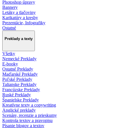
Photoshop úpravy
Bannery
Letáky a tlačoviny
Karikatúry a kresby
Prezentácie, Infografiky
Ostatné
Preklady a texty
Všetky
Nemecké Preklady
E-booky
Ostatné Preklady
Maďarské Preklady
Poľské Preklady
Talianske Preklady
Francúzske Preklady
Ruské Preklady
Španielske Preklady
Kreatívne texty a copywriting
Anglické preklady
Scenáre, recenzie a prieskumy
Kontrola textov a pravopisu
Písanie blogov a textov