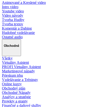
Animované a Kreslené video
Intro video
Youtube video
Video návody
Tvorba Hudby
Tvorba textov
Komentár a Dabing
Hudobné vzdelávanie
Ostatné audio
Obchodné
Všetky
Virtuálny Asistent
PROFI Virtuálny Asistent
Marketingové nápady
Prieskum trhu
Vzdelávanie a Tréningy
Online kurzy
Obchodný plán
Obchodné Nápady
Analýzy a stratégie
Projekty a granty
Finančné a daňové služby