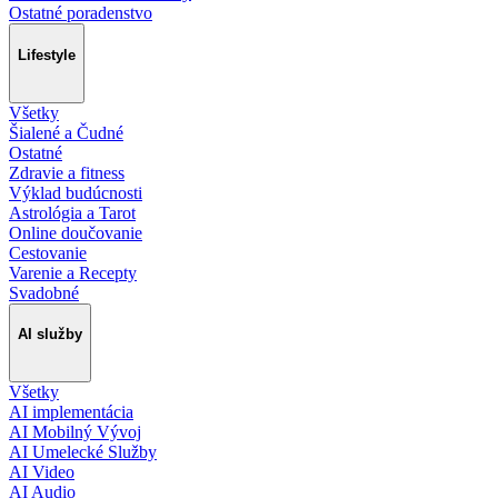
Ostatné poradenstvo
Lifestyle
Všetky
Šialené a Čudné
Ostatné
Zdravie a fitness
Výklad budúcnosti
Astrológia a Tarot
Online doučovanie
Cestovanie
Varenie a Recepty
Svadobné
AI služby
Všetky
AI implementácia
AI Mobilný Vývoj
AI Umelecké Služby
AI Video
AI Audio