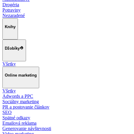
Drogéria
Potraviny
Nezaradené
Knihy
Džobíky
Všetky
Online marketing
Všetky
Adwords a PPC
Sociálny marketing
PR a postovanie článkov
SEO
Spätné odkazy
Emailová reklama
Generovanie návštevnosti
Video marketing