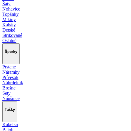
Šaty
Nohavice
Topánky
Mikiny
Kabáty
Detské
Štrikované
Ostatné
Šperky
Prstene
Náramky
Prívesok
Náhrdelník
Brošne
Sety
Náušnice
Tašky
Kabelka
Batoh