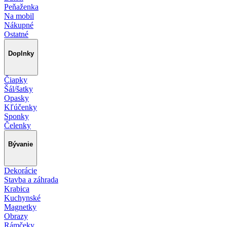
Peňaženka
Na mobil
Nákupné
Ostatné
Doplnky
Čiapky
Šál/šatky
Opasky
Kľúčenky
Sponky
Čelenky
Bývanie
Dekorácie
Stavba a záhrada
Krabica
Kuchynské
Magnetky
Obrazy
Rámčeky