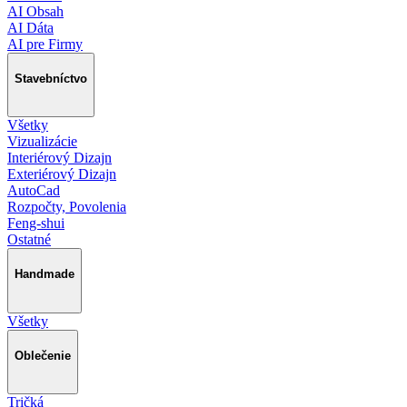
AI Obsah
AI Dáta
AI pre Firmy
Stavebníctvo
Všetky
Vizualizácie
Interiérový Dizajn
Exteriérový Dizajn
AutoCad
Rozpočty, Povolenia
Feng-shui
Ostatné
Handmade
Všetky
Oblečenie
Tričká