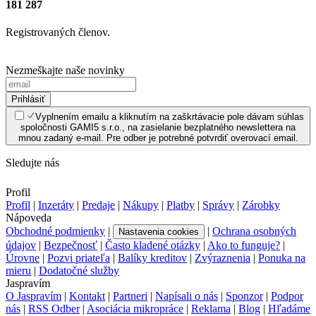
181 287
Registrovaných členov.
Nezmeškajte naše novinky
Prihlásiť
Vyplnením emailu a kliknutím na zaškrtávacie pole dávam súhlas
spoločnosti GAMI5 s.r.o., na zasielanie bezplatného newslettera na
mnou zadaný e-mail. Pre odber je potrebné potvrdiť overovací email.
Sledujte nás
Profil
Profil
|
Inzeráty
|
Predaje
|
Nákupy
|
Platby
|
Správy
|
Zárobky
Nápoveda
Obchodné podmienky
|
|
Ochrana osobných
Nastavenia cookies
údajov
|
Bezpečnosť
|
Často kladené otázky
|
Ako to funguje?
|
Úrovne
|
Pozvi priateľa
|
Balíky kreditov
|
Zvýraznenia
|
Ponuka na
mieru
|
Dodatočné služby
Jaspravím
O Jaspravím
|
Kontakt
|
Partneri
|
Napísali o nás
|
Sponzor
|
Podpor
nás
|
RSS Odber
|
Asociácia mikropráce
|
Reklama
|
Blog
|
Hľadáme