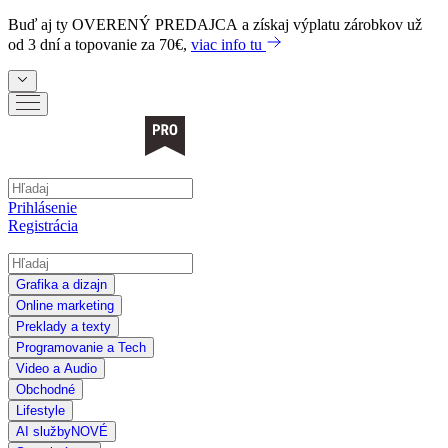
Buď aj ty
OVERENÝ PREDAJCA
a získaj výplatu zárobkov už
od 3 dní a topovanie za 70€,
viac info tu
Prihlásenie
Registrácia
Grafika a dizajn
Online marketing
Preklady a texty
Programovanie a Tech
Video a Audio
Obchodné
Lifestyle
AI služby
NOVÉ