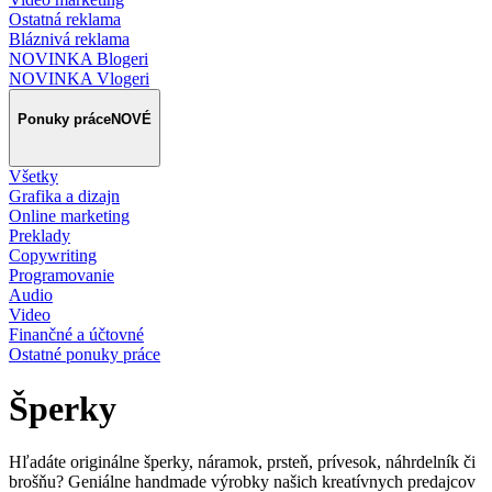
Ostatná reklama
Bláznivá reklama
NOVINKA Blogeri
NOVINKA Vlogeri
Ponuky práce
NOVÉ
Všetky
Grafika a dizajn
Online marketing
Preklady
Copywriting
Programovanie
Audio
Video
Finančné a účtovné
Ostatné ponuky práce
Šperky
Hľadáte originálne šperky, náramok, prsteň, prívesok, náhrdelník či
brošňu? Geniálne handmade výrobky našich kreatívnych predajcov