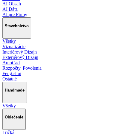
AI Obsah
AI Dáta
AI pre Firmy
Stavebníctvo
Všetky
Vizualizácie
Interiérový Dizajn
Exteriérový Dizajn
AutoCad
Rozpočty, Povolenia
Feng-shui
Ostatné
Handmade
Všetky
Oblečenie
Tričká