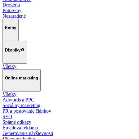
Drogéria
Potraviny
Nezaradené
Knihy
Džobíky
Všetky
Online marketing
Všetky
Adwords a PPC
Sociálny marketing
PR a postovanie článkov
SEO
Spätné odkazy
Emailová reklama
Generovanie návštevnosti
Video marketing