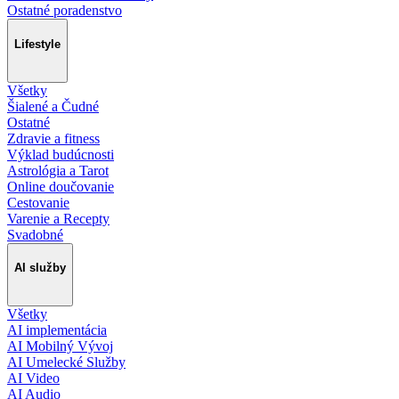
Ostatné poradenstvo
Lifestyle
Všetky
Šialené a Čudné
Ostatné
Zdravie a fitness
Výklad budúcnosti
Astrológia a Tarot
Online doučovanie
Cestovanie
Varenie a Recepty
Svadobné
AI služby
Všetky
AI implementácia
AI Mobilný Vývoj
AI Umelecké Služby
AI Video
AI Audio