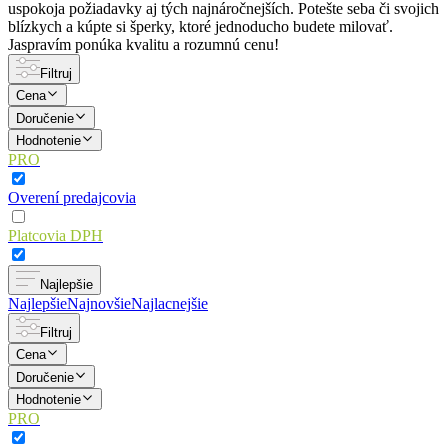
uspokoja požiadavky aj tých najnáročnejších. Potešte seba či svojich
blízkych a kúpte si šperky, ktoré jednoducho budete milovať.
Jaspravím ponúka kvalitu a rozumnú cenu!
Filtruj
Cena
Doručenie
Hodnotenie
PRO
Overení predajcovia
Platcovia DPH
Najlepšie
Najlepšie
Najnovšie
Najlacnejšie
Filtruj
Cena
Doručenie
Hodnotenie
PRO