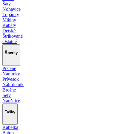
Šaty
Nohavice
Topánky
Mikiny
Kabáty
Detské
Štrikované
Ostatné
Šperky
Prstene
Náramky
Prívesok
Náhrdelník
Brošne
Sety
Náušnice
Tašky
Kabelka
Batoh