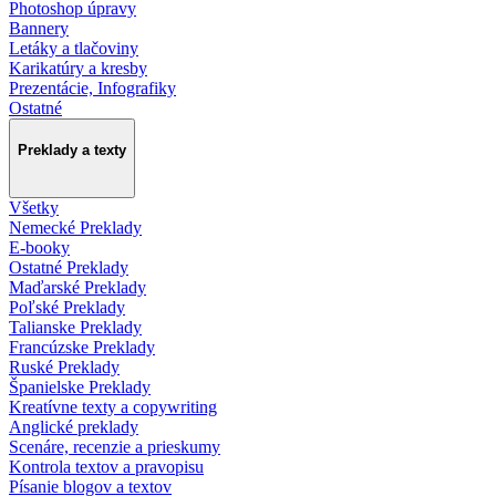
Photoshop úpravy
Bannery
Letáky a tlačoviny
Karikatúry a kresby
Prezentácie, Infografiky
Ostatné
Preklady a texty
Všetky
Nemecké Preklady
E-booky
Ostatné Preklady
Maďarské Preklady
Poľské Preklady
Talianske Preklady
Francúzske Preklady
Ruské Preklady
Španielske Preklady
Kreatívne texty a copywriting
Anglické preklady
Scenáre, recenzie a prieskumy
Kontrola textov a pravopisu
Písanie blogov a textov