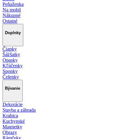
Peňaženka
Na mobil
Nákupné
Ostatné
Doplnky
Čiapky
Šál/šatky
Opasky
Kľúčenky
Sponky
Čelenky
Bývanie
Dekorácie
Stavba a záhrada
Krabica
Kuchynské
Magnetky
Obrazy
Rámčeky