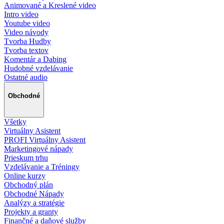
Animované a Kreslené video
Intro video
Youtube video
Video návody
Tvorba Hudby
Tvorba textov
Komentár a Dabing
Hudobné vzdelávanie
Ostatné audio
Obchodné
Všetky
Virtuálny Asistent
PROFI Virtuálny Asistent
Marketingové nápady
Prieskum trhu
Vzdelávanie a Tréningy
Online kurzy
Obchodný plán
Obchodné Nápady
Analýzy a stratégie
Projekty a granty
Finančné a daňové služby