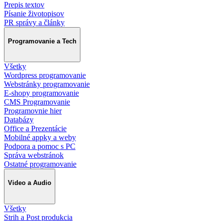
Prepis textov
Písanie životopisov
PR správy a články
Programovanie a Tech
Všetky
Wordpress programovanie
Webstránky programovanie
E-shopy programovanie
CMS Programovanie
Programovnie hier
Databázy
Office a Prezentácie
Mobilné appky a weby
Podpora a pomoc s PC
Správa webstránok
Ostatné programovanie
Video a Audio
Všetky
Strih a Post produkcia