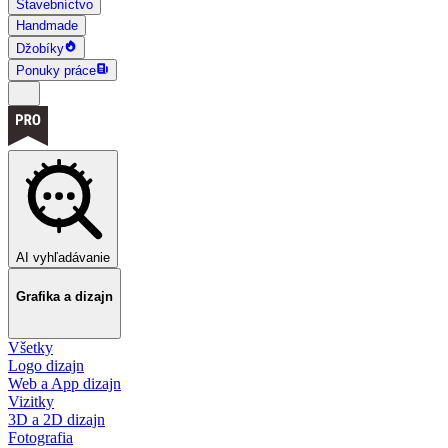
Stavebníctvo
Handmade
Džobíky
Ponuky práce
AI vyhľadávanie
Grafika a dizajn
Všetky
Logo dizajn
Web a App dizajn
Vizitky
3D a 2D dizajn
Fotografia