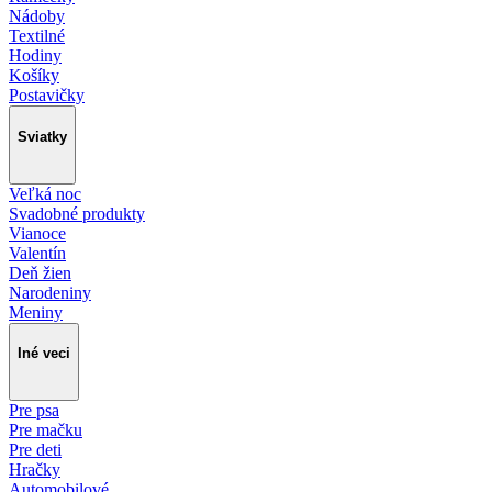
Nádoby
Textilné
Hodiny
Košíky
Postavičky
Sviatky
Veľká noc
Svadobné produkty
Vianoce
Valentín
Deň žien
Narodeniny
Meniny
Iné veci
Pre psa
Pre mačku
Pre deti
Hračky
Automobilové