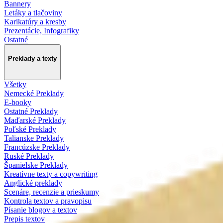
Bannery
Letáky a tlačoviny
Karikatúry a kresby
Prezentácie, Infografiky
Ostatné
Preklady a texty
Všetky
Nemecké Preklady
E-booky
Ostatné Preklady
Maďarské Preklady
Poľské Preklady
Talianske Preklady
Francúzske Preklady
Ruské Preklady
Španielske Preklady
Kreatívne texty a copywriting
Anglické preklady
Scenáre, recenzie a prieskumy
Kontrola textov a pravopisu
Písanie blogov a textov
Prepis textov