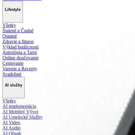
Lifestyle
Všetky
Šialené a Čudné
Ostatné
Zdravie a fitness
Výklad budúcnosti
Astrológia a Tarot
Online doučovanie
Cestovanie
Varenie a Recepty
Svadobné
AI služby
Všetky
AI implementácia
AI Mobilný Vývoj
AI Umelecké Služby
AI Video
AI Audio
AI Obsah