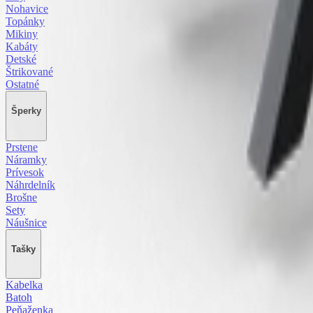
Nohavice
Topánky
Mikiny
Kabáty
Detské
Štrikované
Ostatné
Šperky
Prstene
Náramky
Prívesok
Náhrdelník
Brošne
Sety
Náušnice
Tašky
Kabelka
Batoh
Peňaženka