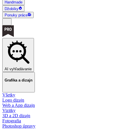
Handmade
Džobíky
Ponuky práce
AI vyhľadávanie
Grafika a dizajn
Všetky
Logo dizajn
Web a App dizajn
Vizitky
3D a 2D dizajn
Fotografia
Photoshop úpravy