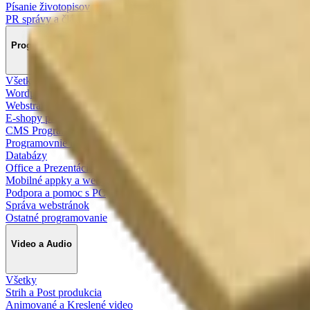
Písanie životopisov
PR správy a články
Programovanie a Tech
Všetky
Wordpress programovanie
Webstránky programovanie
E-shopy programovanie
CMS Programovanie
Programovnie hier
Databázy
Office a Prezentácie
Mobilné appky a weby
Podpora a pomoc s PC
Správa webstránok
Ostatné programovanie
Video a Audio
Všetky
Strih a Post produkcia
Animované a Kreslené video