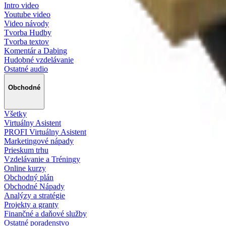
Intro video
Youtube video
Video návody
Tvorba Hudby
Tvorba textov
Komentár a Dabing
Hudobné vzdelávanie
Ostatné audio
Obchodné
Všetky
Virtuálny Asistent
PROFI Virtuálny Asistent
Marketingové nápady
Prieskum trhu
Vzdelávanie a Tréningy
Online kurzy
Obchodný plán
Obchodné Nápady
Analýzy a stratégie
Projekty a granty
Finančné a daňové služby
Ostatné poradenstvo