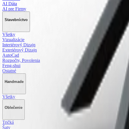
AI Dáta
AI pre Firmy
Stavebníctvo
Všetky
Vizualizácie
Interiérový Dizajn
Exteriérový Dizajn
AutoCad
Rozpočty, Povolenia
Feng-shui
Ostatné
Handmade
Všetky
Oblečenie
Tričká
Šaty