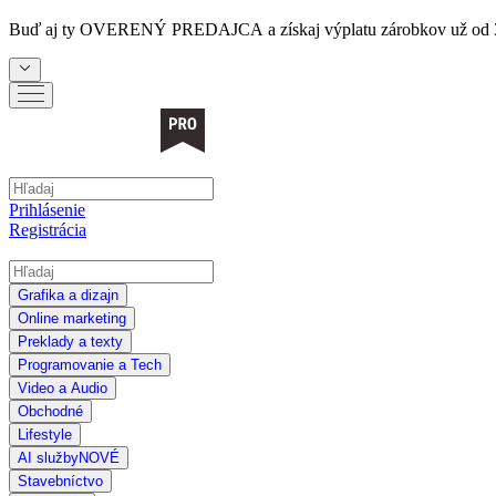
Buď aj ty
OVERENÝ PREDAJCA
a získaj výplatu zárobkov už od 
Prihlásenie
Registrácia
Grafika a dizajn
Online marketing
Preklady a texty
Programovanie a Tech
Video a Audio
Obchodné
Lifestyle
AI služby
NOVÉ
Stavebníctvo