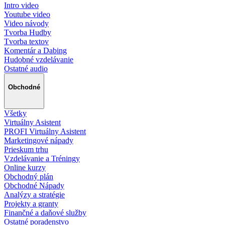
Intro video
Youtube video
Video návody
Tvorba Hudby
Tvorba textov
Komentár a Dabing
Hudobné vzdelávanie
Ostatné audio
Obchodné
Všetky
Virtuálny Asistent
PROFI Virtuálny Asistent
Marketingové nápady
Prieskum trhu
Vzdelávanie a Tréningy
Online kurzy
Obchodný plán
Obchodné Nápady
Analýzy a stratégie
Projekty a granty
Finančné a daňové služby
Ostatné poradenstvo