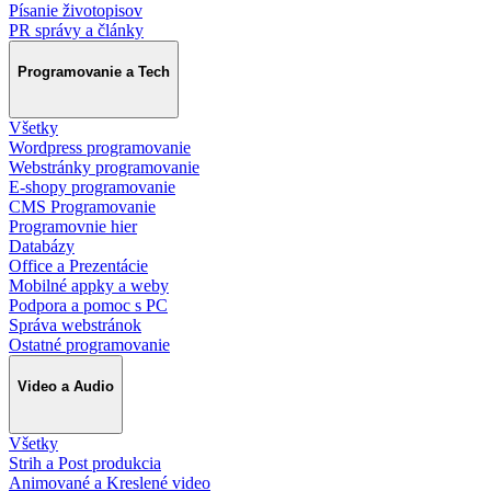
Písanie životopisov
PR správy a články
Programovanie a Tech
Všetky
Wordpress programovanie
Webstránky programovanie
E-shopy programovanie
CMS Programovanie
Programovnie hier
Databázy
Office a Prezentácie
Mobilné appky a weby
Podpora a pomoc s PC
Správa webstránok
Ostatné programovanie
Video a Audio
Všetky
Strih a Post produkcia
Animované a Kreslené video