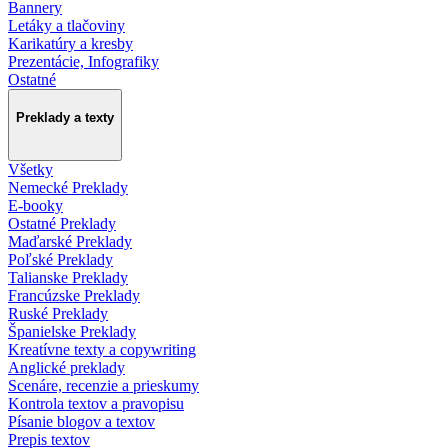
Bannery
Letáky a tlačoviny
Karikatúry a kresby
Prezentácie, Infografiky
Ostatné
Preklady a texty
Všetky
Nemecké Preklady
E-booky
Ostatné Preklady
Maďarské Preklady
Poľské Preklady
Talianske Preklady
Francúzske Preklady
Ruské Preklady
Španielske Preklady
Kreatívne texty a copywriting
Anglické preklady
Scenáre, recenzie a prieskumy
Kontrola textov a pravopisu
Písanie blogov a textov
Prepis textov