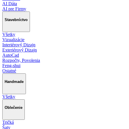
AI Dáta
AI pre Firmy
Stavebníctvo
Všetky
Vizualizácie
Interiérový Dizajn
Exteriérový Dizajn
AutoCad
Rozpočty, Povolenia
Feng-shui
Ostatné
Handmade
Všetky
Oblečenie
Tričká
Šaty