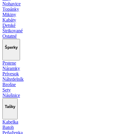
Nohavice
Topánky
Mikiny
Kabáty
Detské
Štrikované
Ostatné
Šperky
Prstene
Náramky
Prívesok
Náhrdelník
Brošne
Sety
Náušnice
Tašky
Kabelka
Batoh
Peňaženka