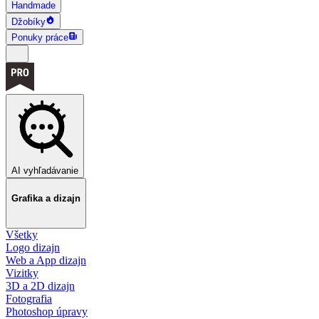
Handmade
Džobíky
Ponuky práce
AI vyhľadávanie
Grafika a dizajn
Všetky
Logo dizajn
Web a App dizajn
Vizitky
3D a 2D dizajn
Fotografia
Photoshop úpravy