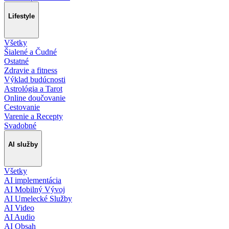
Lifestyle
Všetky
Šialené a Čudné
Ostatné
Zdravie a fitness
Výklad budúcnosti
Astrológia a Tarot
Online doučovanie
Cestovanie
Varenie a Recepty
Svadobné
AI služby
Všetky
AI implementácia
AI Mobilný Vývoj
AI Umelecké Služby
AI Video
AI Audio
AI Obsah