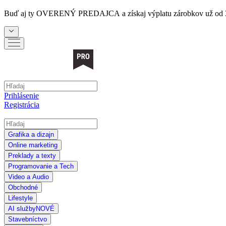
Buď aj ty
OVERENÝ PREDAJCA
a získaj výplatu zárobkov už od 
Prihlásenie
Registrácia
Grafika a dizajn
Online marketing
Preklady a texty
Programovanie a Tech
Video a Audio
Obchodné
Lifestyle
AI služby
NOVÉ
Stavebníctvo