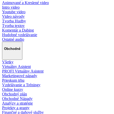
Animované a Kreslené video
Intro video
Youtube video
Video návody
Tvorba Hudby
Tvorba textov
Komentár a Dabing
Hudobné vzdelávanie
Ostatné audio
Obchodné
Všetky
Virtuálny Asistent
PROFI Virtuálny Asistent
Marketingové nápady
Prieskum trhu
Vzdelávanie a Tréningy
Online kurzy
Obchodný plán
Obchodné Nápady
Analýzy a stratégie
Projekty a granty
Finančné a daňové služby