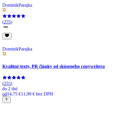
DominikParajka
(
255
)
DominikParajka
Kvalitné texty, PR články od skúseného copywritera
(
255
)
do
2 dní
od
14,75 €
11,99 €
bez DPH