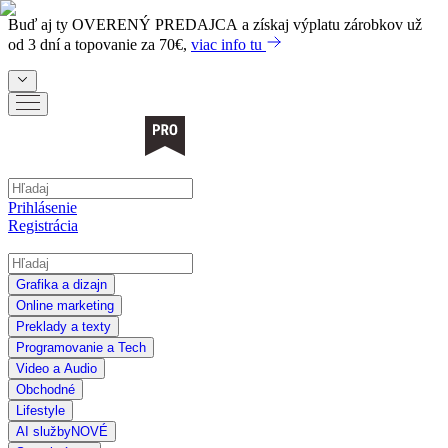
Buď aj ty
OVERENÝ PREDAJCA
a získaj výplatu zárobkov už
od 3 dní a topovanie za 70€,
viac info tu
Prihlásenie
Registrácia
Grafika a dizajn
Online marketing
Preklady a texty
Programovanie a Tech
Video a Audio
Obchodné
Lifestyle
AI služby
NOVÉ