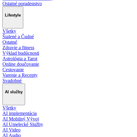
Ostatné poradenstvo
Lifestyle
Všetky
Šialené a Čudné
Ostatné
Zdravie a fitness
Výklad budúcnosti
Astrológia a Tarot
Online doučovanie
Cestovanie
Varenie a Recepty
Svadobné
AI služby
Všetky
AI implementácia
AI Mobilný Vývoj
AI Umelecké Služby
AI Video
AI Audio