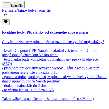
Najlepšie
Najlepšie
Najnovšie
Najlacnejšie
Kvalitné texty, PR články od skúseného copywritera
Čo všetko získate v prípade, že sa rozhodnete využiť moje služby?
- kvalitný a pútavý PR článok na akúkoľvek tému, ktorý bude
prispôsobený čitateľom Vášho webu
- text článku bude kompletne optimalizovaný pre vyhľadávače
(SEO)
- písal som pre desiatky rôznych webov + sám 2 weby vlastním,
poskytnem referencie a ukážky prác
- garancia úplnej spokojnosti, v prípade akýchkoľvek výhrad článok
ihneď upravím podľa Vašich predstáv
- dodanie najneskôr do 2 dní
- to všetko len za 11.99 € za 1 NS
Tak neváhajte a napíšte mi, teším sa na spoluprácu s Vami :)