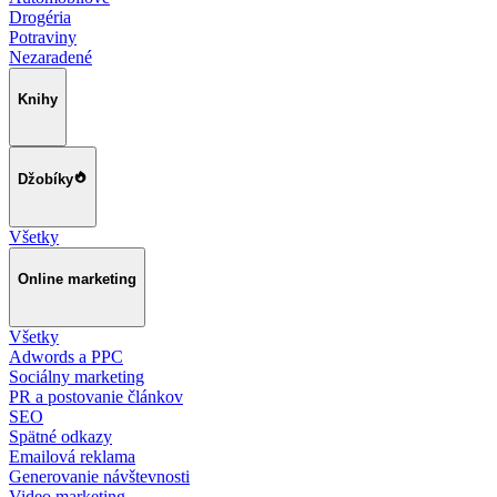
Drogéria
Potraviny
Nezaradené
Knihy
Džobíky
Všetky
Online marketing
Všetky
Adwords a PPC
Sociálny marketing
PR a postovanie článkov
SEO
Spätné odkazy
Emailová reklama
Generovanie návštevnosti
Video marketing