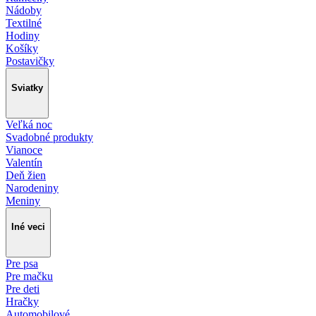
Nádoby
Textilné
Hodiny
Košíky
Postavičky
Sviatky
Veľká noc
Svadobné produkty
Vianoce
Valentín
Deň žien
Narodeniny
Meniny
Iné veci
Pre psa
Pre mačku
Pre deti
Hračky
Automobilové