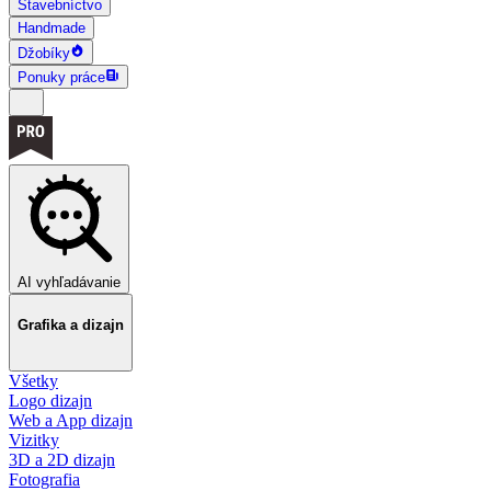
Stavebníctvo
Handmade
Džobíky
Ponuky práce
AI vyhľadávanie
Grafika a dizajn
Všetky
Logo dizajn
Web a App dizajn
Vizitky
3D a 2D dizajn
Fotografia