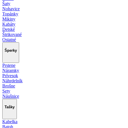
Šaty
Nohavice
Topánky
Mikiny
Kabáty
Detské
Štrikované
Ostatné
Šperky
Prstene
Náramky
Prívesok
Náhrdelník
Brošne
Sety
Náušnice
Tašky
Kabelka
Batoh