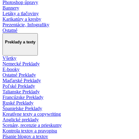
Photoshop úpravy
Bannery
Letáky a tlačoviny
Karikatúry a kresby
Prezentácie, Infografiky
Ostatné
Preklady a texty
Všetky
Nemecké Preklady
E-booky
Ostatné Preklady
Maďarské Preklady
Poľské Preklady
Talianske Preklady
Francúzske Preklady
Ruské Preklady
Španielske Preklady
Kreatívne texty a copywriting
Anglické preklady
Scenáre, recenzie a prieskumy
Kontrola textov a pravopisu
Písanie blogov a textov