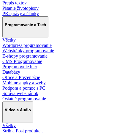
Prepis textov
Písanie životopisov
PR správy a články
Programovanie a Tech
Všetky
Wordpress programovanie
Webstránky programovanie
E-shopy programovanie
CMS Programovanie
Programovnie hier
Databázy
Office a Prezentácie
Mobilné appky a weby
Podpora a pomoc s PC
Správa webstránok
Ostatné programovanie
Video a Audio
Všetky
Strih a Post produkcia