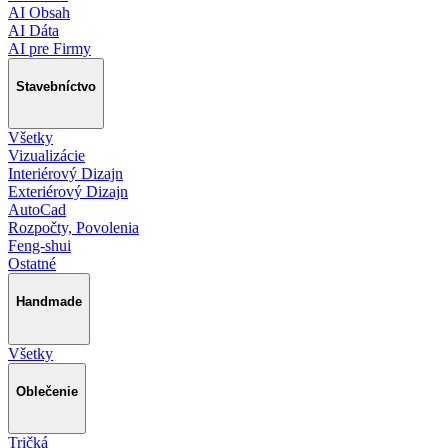
AI Obsah
AI Dáta
AI pre Firmy
Stavebníctvo
Všetky
Vizualizácie
Interiérový Dizajn
Exteriérový Dizajn
AutoCad
Rozpočty, Povolenia
Feng-shui
Ostatné
Handmade
Všetky
Oblečenie
Tričká