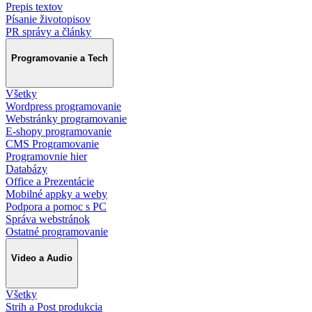
Prepis textov
Písanie životopisov
PR správy a články
Programovanie a Tech
Všetky
Wordpress programovanie
Webstránky programovanie
E-shopy programovanie
CMS Programovanie
Programovnie hier
Databázy
Office a Prezentácie
Mobilné appky a weby
Podpora a pomoc s PC
Správa webstránok
Ostatné programovanie
Video a Audio
Všetky
Strih a Post produkcia