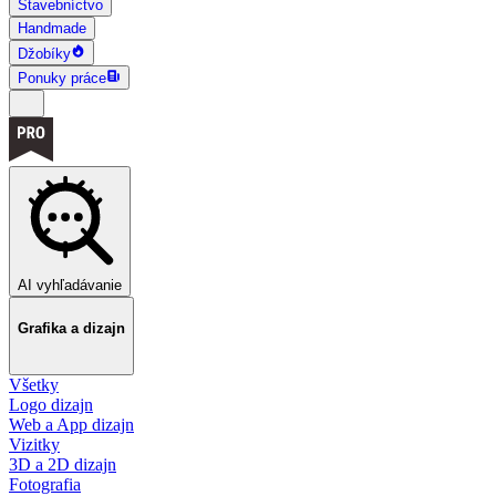
Stavebníctvo
Handmade
Džobíky
Ponuky práce
AI vyhľadávanie
Grafika a dizajn
Všetky
Logo dizajn
Web a App dizajn
Vizitky
3D a 2D dizajn
Fotografia