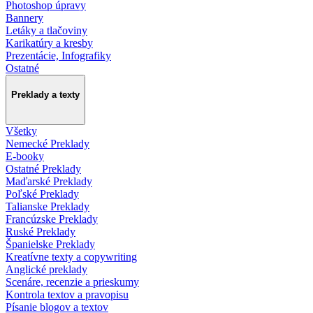
Photoshop úpravy
Bannery
Letáky a tlačoviny
Karikatúry a kresby
Prezentácie, Infografiky
Ostatné
Preklady a texty
Všetky
Nemecké Preklady
E-booky
Ostatné Preklady
Maďarské Preklady
Poľské Preklady
Talianske Preklady
Francúzske Preklady
Ruské Preklady
Španielske Preklady
Kreatívne texty a copywriting
Anglické preklady
Scenáre, recenzie a prieskumy
Kontrola textov a pravopisu
Písanie blogov a textov