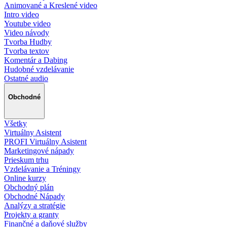
Animované a Kreslené video
Intro video
Youtube video
Video návody
Tvorba Hudby
Tvorba textov
Komentár a Dabing
Hudobné vzdelávanie
Ostatné audio
Obchodné
Všetky
Virtuálny Asistent
PROFI Virtuálny Asistent
Marketingové nápady
Prieskum trhu
Vzdelávanie a Tréningy
Online kurzy
Obchodný plán
Obchodné Nápady
Analýzy a stratégie
Projekty a granty
Finančné a daňové služby