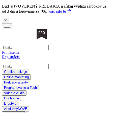
Buď aj ty
OVERENÝ PREDAJCA
a získaj výplatu zárobkov už
od 3 dní a topovanie za 70€,
viac info tu
Prihlásenie
Registrácia
Grafika a dizajn
Online marketing
Preklady a texty
Programovanie a Tech
Video a Audio
Obchodné
Lifestyle
AI služby
NOVÉ