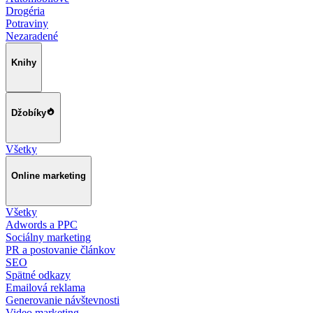
Drogéria
Potraviny
Nezaradené
Knihy
Džobíky
Všetky
Online marketing
Všetky
Adwords a PPC
Sociálny marketing
PR a postovanie článkov
SEO
Spätné odkazy
Emailová reklama
Generovanie návštevnosti
Video marketing