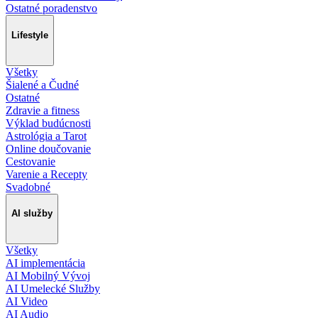
Ostatné poradenstvo
Lifestyle
Všetky
Šialené a Čudné
Ostatné
Zdravie a fitness
Výklad budúcnosti
Astrológia a Tarot
Online doučovanie
Cestovanie
Varenie a Recepty
Svadobné
AI služby
Všetky
AI implementácia
AI Mobilný Vývoj
AI Umelecké Služby
AI Video
AI Audio