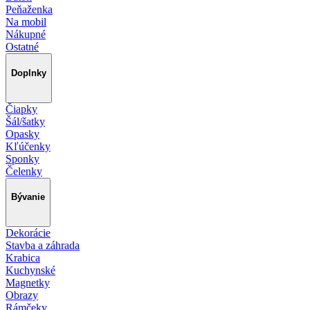
Peňaženka
Na mobil
Nákupné
Ostatné
Doplnky
Čiapky
Šál/šatky
Opasky
Kľúčenky
Sponky
Čelenky
Bývanie
Dekorácie
Stavba a záhrada
Krabica
Kuchynské
Magnetky
Obrazy
Rámčeky