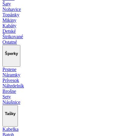
Šaty
Nohavice
Topánky
Mikiny
Kabáty
Detské
Štrikované
Ostatné
Šperky
Prstene
Náramky
Prívesok
Náhrdelník
Brošne
Sety
Náušnice
Tašky
Kabelka
Batoh