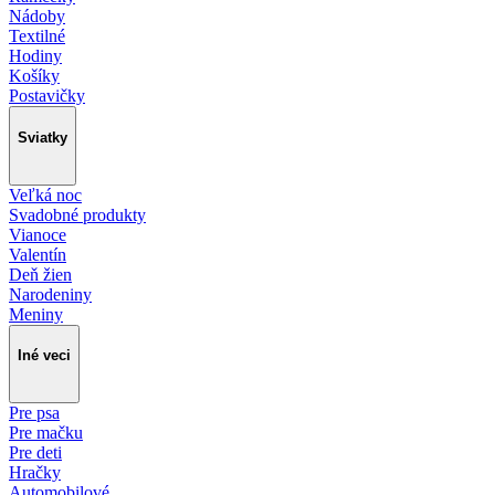
Nádoby
Textilné
Hodiny
Košíky
Postavičky
Sviatky
Veľká noc
Svadobné produkty
Vianoce
Valentín
Deň žien
Narodeniny
Meniny
Iné veci
Pre psa
Pre mačku
Pre deti
Hračky
Automobilové