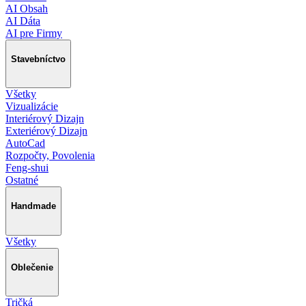
AI Obsah
AI Dáta
AI pre Firmy
Stavebníctvo
Všetky
Vizualizácie
Interiérový Dizajn
Exteriérový Dizajn
AutoCad
Rozpočty, Povolenia
Feng-shui
Ostatné
Handmade
Všetky
Oblečenie
Tričká