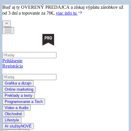
Buď aj ty
OVERENÝ PREDAJCA
a získaj výplatu zárobkov už
od 3 dní a topovanie za 70€,
viac info tu
Prihlásenie
Registrácia
Grafika a dizajn
Online marketing
Preklady a texty
Programovanie a Tech
Video a Audio
Obchodné
Lifestyle
AI služby
NOVÉ