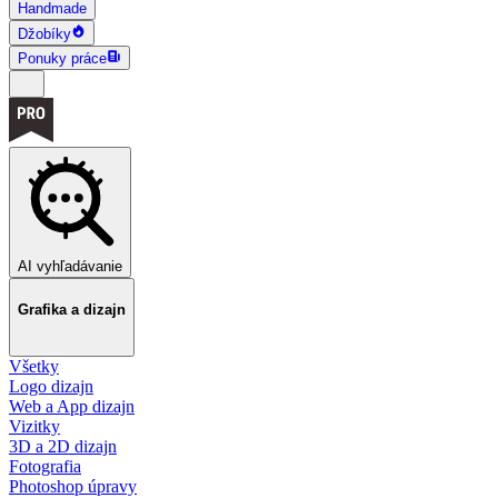
Handmade
Džobíky
Ponuky práce
AI vyhľadávanie
Grafika a dizajn
Všetky
Logo dizajn
Web a App dizajn
Vizitky
3D a 2D dizajn
Fotografia
Photoshop úpravy