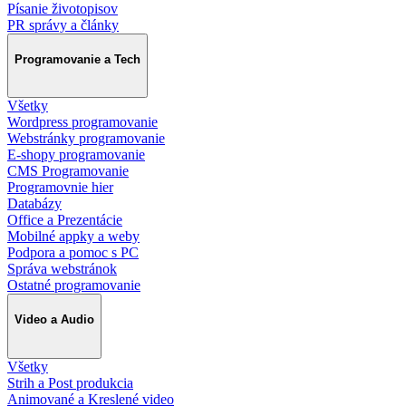
Písanie životopisov
PR správy a články
Programovanie a Tech
Všetky
Wordpress programovanie
Webstránky programovanie
E-shopy programovanie
CMS Programovanie
Programovnie hier
Databázy
Office a Prezentácie
Mobilné appky a weby
Podpora a pomoc s PC
Správa webstránok
Ostatné programovanie
Video a Audio
Všetky
Strih a Post produkcia
Animované a Kreslené video