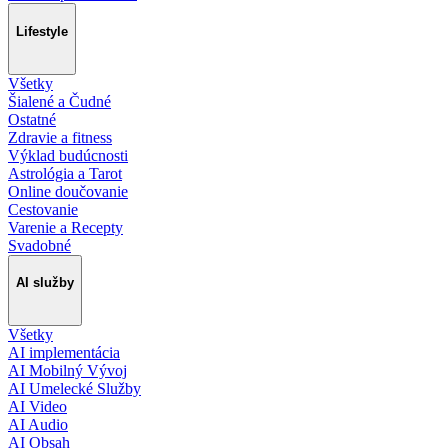
Lifestyle
Všetky
Šialené a Čudné
Ostatné
Zdravie a fitness
Výklad budúcnosti
Astrológia a Tarot
Online doučovanie
Cestovanie
Varenie a Recepty
Svadobné
AI služby
Všetky
AI implementácia
AI Mobilný Vývoj
AI Umelecké Služby
AI Video
AI Audio
AI Obsah