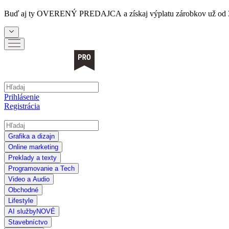
Buď aj ty
OVERENÝ PREDAJCA
a získaj výplatu zárobkov už od 
Prihlásenie
Registrácia
Grafika a dizajn
Online marketing
Preklady a texty
Programovanie a Tech
Video a Audio
Obchodné
Lifestyle
AI služby
NOVÉ
Stavebníctvo