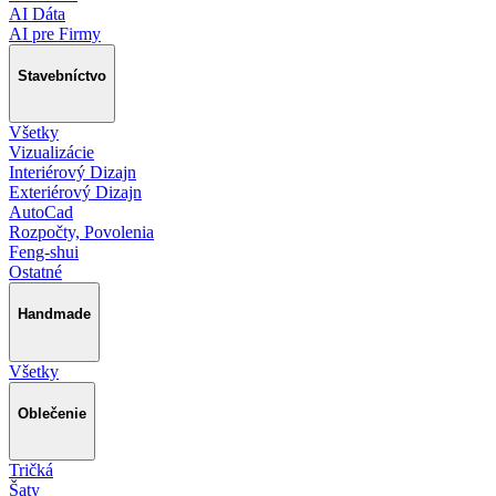
AI Dáta
AI pre Firmy
Stavebníctvo
Všetky
Vizualizácie
Interiérový Dizajn
Exteriérový Dizajn
AutoCad
Rozpočty, Povolenia
Feng-shui
Ostatné
Handmade
Všetky
Oblečenie
Tričká
Šaty