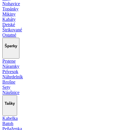
Nohavice
Topánky
Mikiny
Kabáty
Detské
Štrikované
Ostatné
Šperky
Prstene
Náramky
Prívesok
Náhrdelník
Brošne
Sety
Náušnice
Tašky
Kabelka
Batoh
Peňaženka