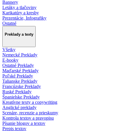
Bannery
Letáky a tlačoviny
Karikatúry a kresby
Prezentácie, Infografiky
Ostatné
Preklady a texty
Všetky
Nemecké Preklady
E-booky
Ostatné Preklady
Maďarské Preklady
Poľské Preklady
Talianske Preklady
Francúzske Preklady
Ruské Preklady
Španielske Preklady
Kreatívne texty a copywriting
Anglické preklady
Scenáre, recenzie a prieskumy
Kontrola textov a pravopisu
Písanie blogov a textov
Prepis textov