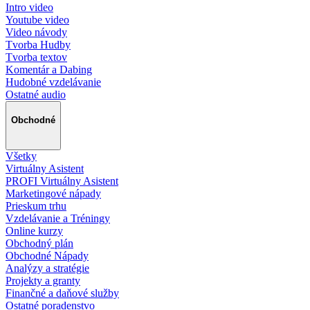
Intro video
Youtube video
Video návody
Tvorba Hudby
Tvorba textov
Komentár a Dabing
Hudobné vzdelávanie
Ostatné audio
Obchodné
Všetky
Virtuálny Asistent
PROFI Virtuálny Asistent
Marketingové nápady
Prieskum trhu
Vzdelávanie a Tréningy
Online kurzy
Obchodný plán
Obchodné Nápady
Analýzy a stratégie
Projekty a granty
Finančné a daňové služby
Ostatné poradenstvo