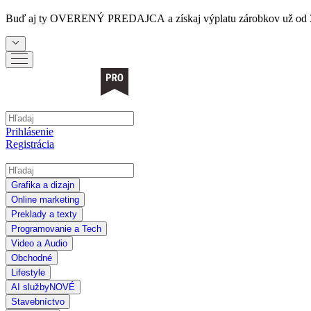
Buď aj ty
OVERENÝ PREDAJCA
a získaj výplatu zárobkov už od 
Prihlásenie
Registrácia
Grafika a dizajn
Online marketing
Preklady a texty
Programovanie a Tech
Video a Audio
Obchodné
Lifestyle
AI služby
NOVÉ
Stavebníctvo