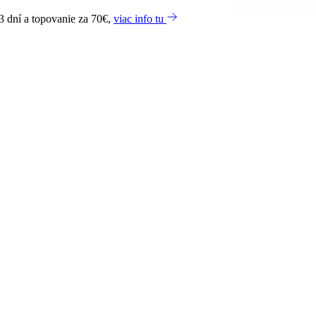
3 dní a topovanie za 70€,
viac info tu