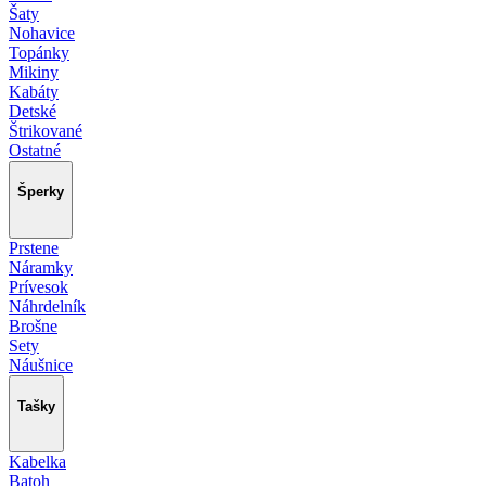
Šaty
Nohavice
Topánky
Mikiny
Kabáty
Detské
Štrikované
Ostatné
Šperky
Prstene
Náramky
Prívesok
Náhrdelník
Brošne
Sety
Náušnice
Tašky
Kabelka
Batoh