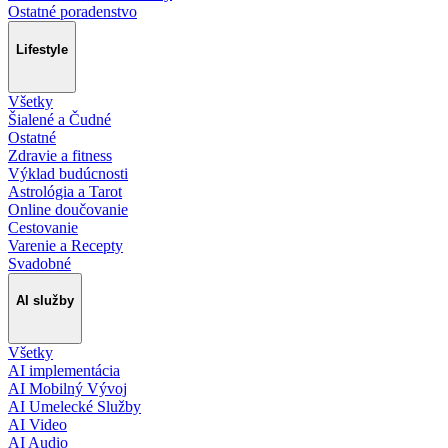
Ostatné poradenstvo
Lifestyle
Všetky
Šialené a Čudné
Ostatné
Zdravie a fitness
Výklad budúcnosti
Astrológia a Tarot
Online doučovanie
Cestovanie
Varenie a Recepty
Svadobné
AI služby
Všetky
AI implementácia
AI Mobilný Vývoj
AI Umelecké Služby
AI Video
AI Audio