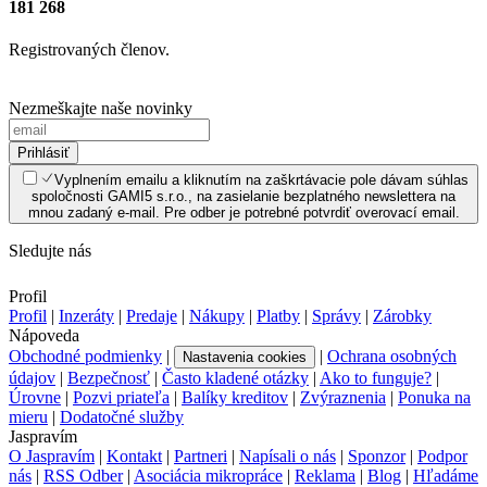
181 268
Registrovaných členov.
Nezmeškajte naše novinky
Prihlásiť
Vyplnením emailu a kliknutím na zaškrtávacie pole dávam súhlas
spoločnosti GAMI5 s.r.o., na zasielanie bezplatného newslettera na
mnou zadaný e-mail. Pre odber je potrebné potvrdiť overovací email.
Sledujte nás
Profil
Profil
|
Inzeráty
|
Predaje
|
Nákupy
|
Platby
|
Správy
|
Zárobky
Nápoveda
Obchodné podmienky
|
|
Ochrana osobných
Nastavenia cookies
údajov
|
Bezpečnosť
|
Často kladené otázky
|
Ako to funguje?
|
Úrovne
|
Pozvi priateľa
|
Balíky kreditov
|
Zvýraznenia
|
Ponuka na
mieru
|
Dodatočné služby
Jaspravím
O Jaspravím
|
Kontakt
|
Partneri
|
Napísali o nás
|
Sponzor
|
Podpor
nás
|
RSS Odber
|
Asociácia mikropráce
|
Reklama
|
Blog
|
Hľadáme