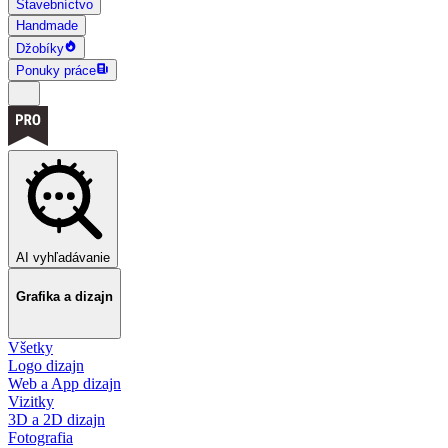
Stavebníctvo
Handmade
Džobíky
Ponuky práce
AI vyhľadávanie
Grafika a dizajn
Všetky
Logo dizajn
Web a App dizajn
Vizitky
3D a 2D dizajn
Fotografia