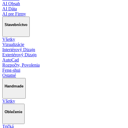
AI Obsah
AI Dáta
AI pre Firmy
Stavebníctvo
Všetky
Vizualizácie
Interiérový Dizajn
Exteriérový Dizajn
AutoCad
Rozpočty, Povolenia
Feng-shui
Ostatné
Handmade
Všetky
Oblečenie
Tričká