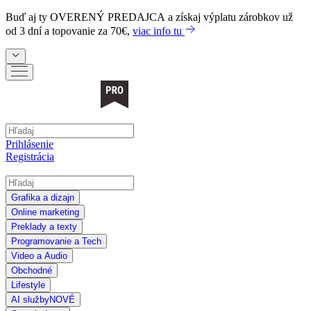
Buď aj ty
OVERENÝ PREDAJCA
a získaj výplatu zárobkov už
od 3 dní a topovanie za 70€,
viac info tu
Prihlásenie
Registrácia
Grafika a dizajn
Online marketing
Preklady a texty
Programovanie a Tech
Video a Audio
Obchodné
Lifestyle
AI služby
NOVÉ