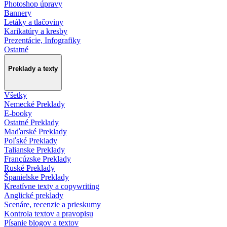
Photoshop úpravy
Bannery
Letáky a tlačoviny
Karikatúry a kresby
Prezentácie, Infografiky
Ostatné
Preklady a texty
Všetky
Nemecké Preklady
E-booky
Ostatné Preklady
Maďarské Preklady
Poľské Preklady
Talianske Preklady
Francúzske Preklady
Ruské Preklady
Španielske Preklady
Kreatívne texty a copywriting
Anglické preklady
Scenáre, recenzie a prieskumy
Kontrola textov a pravopisu
Písanie blogov a textov