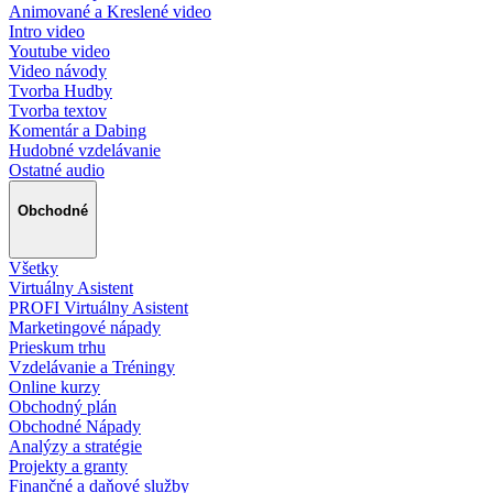
Animované a Kreslené video
Intro video
Youtube video
Video návody
Tvorba Hudby
Tvorba textov
Komentár a Dabing
Hudobné vzdelávanie
Ostatné audio
Obchodné
Všetky
Virtuálny Asistent
PROFI Virtuálny Asistent
Marketingové nápady
Prieskum trhu
Vzdelávanie a Tréningy
Online kurzy
Obchodný plán
Obchodné Nápady
Analýzy a stratégie
Projekty a granty
Finančné a daňové služby