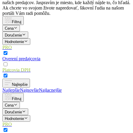
našich predajcov. Jaspravím je miesto, kde každý nájde to, čo hľadá.
Ak chcete vo svojom živote napredovať, šikovní ľudia na našom
portáli Vám radi pomôžu.
Filtruj
Cena
Doručenie
Hodnotenie
PRO
Overení predajcovia
Platcovia DPH
Najlepšie
Najlepšie
Najnovšie
Najlacnejšie
Filtruj
Cena
Doručenie
Hodnotenie
PRO