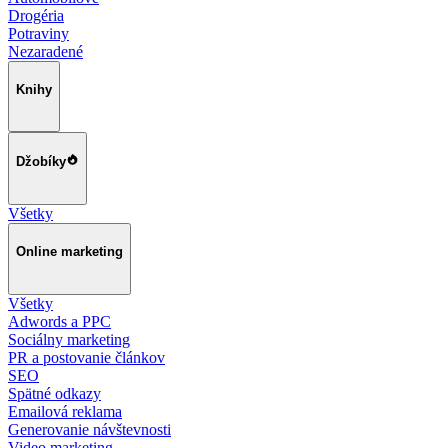
Drogéria
Potraviny
Nezaradené
Knihy
Džobíky
Všetky
Online marketing
Všetky
Adwords a PPC
Sociálny marketing
PR a postovanie článkov
SEO
Spätné odkazy
Emailová reklama
Generovanie návštevnosti
Video marketing