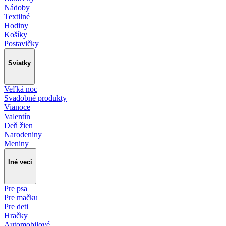
Nádoby
Textilné
Hodiny
Košíky
Postavičky
Sviatky
Veľká noc
Svadobné produkty
Vianoce
Valentín
Deň žien
Narodeniny
Meniny
Iné veci
Pre psa
Pre mačku
Pre deti
Hračky
Automobilové