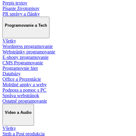
Prepis textov
Písanie životopisov
PR správy a články
Programovanie a Tech
Všetky
Wordpress programovanie
Webstránky programovanie
E-shopy programovanie
CMS Programovanie
Programovnie hier
Databázy
Office a Prezentácie
Mobilné appky a weby
Podpora a pomoc s PC
Správa webstránok
Ostatné programovanie
Video a Audio
Všetky
Strih a Post produkcia