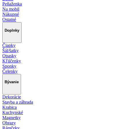
Peňaženka
Na mobil
Nákupné
Ostatné
Doplnky
Čiapky
Šál/šatky
Opasky
Kľúčenky
Sponky
Čelenky
Bývanie
Dekorácie
Stavba a záhrada
Krabica
Kuchynské
Magnetky
Obrazy
Rámčeky