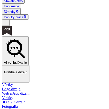
Stavebníctvo
Handmade
Džobíky
Ponuky práce
AI vyhľadávanie
Grafika a dizajn
Všetky
Logo dizajn
Web a App dizajn
Vizitky
3D a 2D dizajn
Fotografia