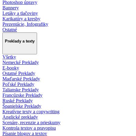
Photoshop úpravy
Bannery
Letáky a tlačoviny
Karikatúry a kresby
Prezentácie, Infografiky
Ostatné
Preklady a texty
Všetky
Nemecké Preklady
E-booky
Ostatné Preklady
Maďarské Preklady
Poľské Preklady
Talianske Preklady
Francúzske Preklady
Ruské Preklady
Španielske Preklady
Kreatívne texty a copywriting
Anglické preklady
Scenáre, recenzie a prieskumy
Kontrola textov a pravopisu
Písanie blogov a textov