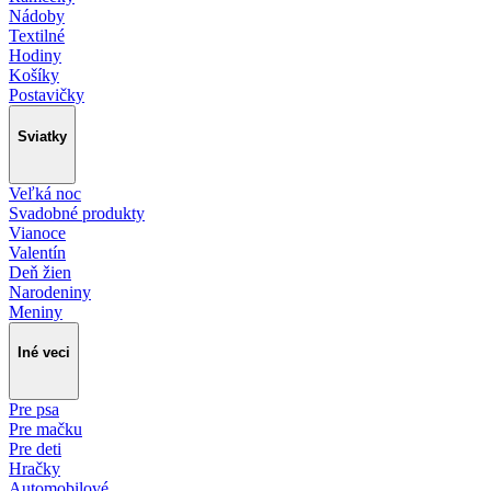
Nádoby
Textilné
Hodiny
Košíky
Postavičky
Sviatky
Veľká noc
Svadobné produkty
Vianoce
Valentín
Deň žien
Narodeniny
Meniny
Iné veci
Pre psa
Pre mačku
Pre deti
Hračky
Automobilové