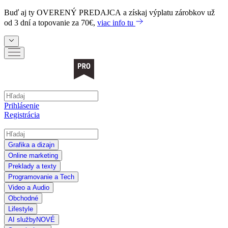
Buď aj ty
OVERENÝ PREDAJCA
a získaj výplatu zárobkov už
od 3 dní a topovanie za 70€,
viac info tu
Prihlásenie
Registrácia
Grafika a dizajn
Online marketing
Preklady a texty
Programovanie a Tech
Video a Audio
Obchodné
Lifestyle
AI služby
NOVÉ