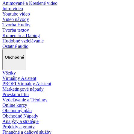
Animované a Kreslené video
Intro video
Youtube video
Video návody
Tvorba Hudby
Tvorba textov
Komentár a Dabing
Hudobné vzdelávanie
Ostatné audio
Obchodné
Všetky
Virtuálny Asistent
PROFI Virtuálny Asistent
Marketingové nápady
Prieskum trhu
Vzdelávanie a Tréningy
Online kurzy
Obchodný plán
Obchodné Nápady
Analýzy a stratégie
Projekty a granty
Finančné a daňové služby