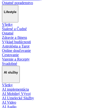
Ostatné poradenstvo
Lifestyle
Všetky
Šialené a Čudné
Ostatné
Zdravie a fitness
Výklad budúcnosti
Astrológia a Tarot
Online doučovanie
Cestovanie
Varenie a Recepty
Svadobné
AI služby
Všetky
AI implementácia
AI Mobilný Vývoj
AI Umelecké Služby
AI Video
AI Audio