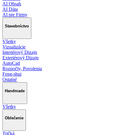
AI Obsah
AI Dáta
AI pre Firmy
Stavebníctvo
Všetky
Vizualizácie
Interiérový Dizajn
Exteriérový Dizajn
AutoCad
Rozpočty, Povolenia
Feng-shui
Ostatné
Handmade
Všetky
Oblečenie
Tričká