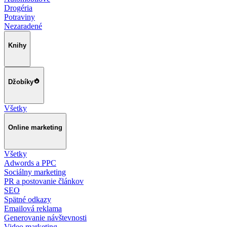
Drogéria
Potraviny
Nezaradené
Knihy
Džobíky
Všetky
Online marketing
Všetky
Adwords a PPC
Sociálny marketing
PR a postovanie článkov
SEO
Spätné odkazy
Emailová reklama
Generovanie návštevnosti
Video marketing