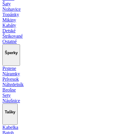
Šaty
Nohavice
Topánky
Mikiny
Kabáty
Detské
Štrikované
Ostatné
Šperky
Prstene
Náramky
Prívesok
Náhrdelník
Brošne
Sety
Náušnice
Tašky
Kabelka
Batoh