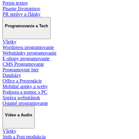
Prepis textov
Písanie životopisov
PR správy a články
Programovanie a Tech
Všetky
Wordpress programovanie
Webstránky programovanie
E-shopy programovanie
CMS Programovanie
Programovnie hier
Databázy
Office a Prezentácie
Mobilné appky a weby
Podpora a pomoc s PC
Správa webstránok
Ostatné programovanie
Video a Audio
Všetky
Strih a Post produkcia