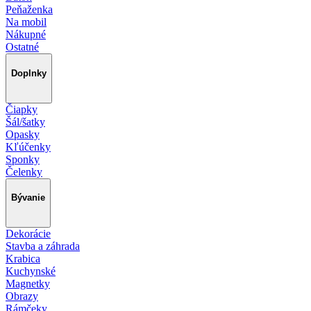
Peňaženka
Na mobil
Nákupné
Ostatné
Doplnky
Čiapky
Šál/šatky
Opasky
Kľúčenky
Sponky
Čelenky
Bývanie
Dekorácie
Stavba a záhrada
Krabica
Kuchynské
Magnetky
Obrazy
Rámčeky