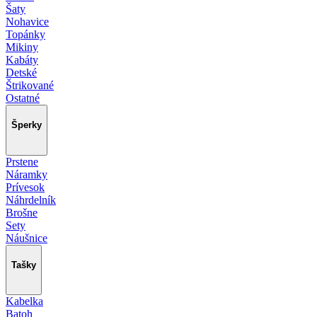
Šaty
Nohavice
Topánky
Mikiny
Kabáty
Detské
Štrikované
Ostatné
Šperky
Prstene
Náramky
Prívesok
Náhrdelník
Brošne
Sety
Náušnice
Tašky
Kabelka
Batoh