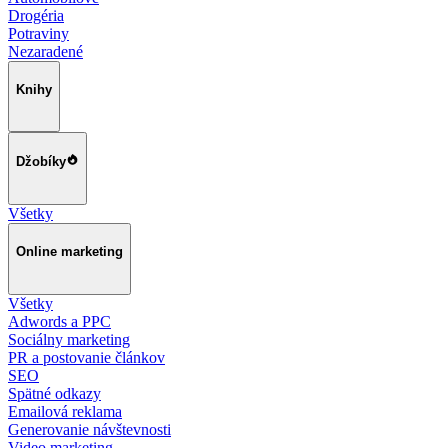
Drogéria
Potraviny
Nezaradené
Knihy
Džobíky
Všetky
Online marketing
Všetky
Adwords a PPC
Sociálny marketing
PR a postovanie článkov
SEO
Spätné odkazy
Emailová reklama
Generovanie návštevnosti
Video marketing