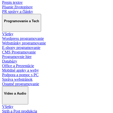
Prepis textov
Písanie životopisov
PR správy a články
Programovanie a Tech
Všetky
Wordpress programovanie
Webstránky programovanie
E-shopy programovanie
CMS Programovanie
Programovnie hier
Databázy
Office a Prezentácie
Mobilné appky a weby
Podpora a pomoc s PC
Správa webstránok
Ostatné programovanie
Video a Audio
Všetky
Strih a Post produkcia