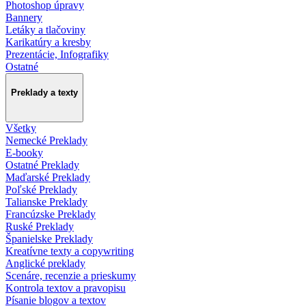
Photoshop úpravy
Bannery
Letáky a tlačoviny
Karikatúry a kresby
Prezentácie, Infografiky
Ostatné
Preklady a texty
Všetky
Nemecké Preklady
E-booky
Ostatné Preklady
Maďarské Preklady
Poľské Preklady
Talianske Preklady
Francúzske Preklady
Ruské Preklady
Španielske Preklady
Kreatívne texty a copywriting
Anglické preklady
Scenáre, recenzie a prieskumy
Kontrola textov a pravopisu
Písanie blogov a textov