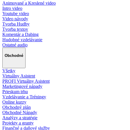
Animované a Kreslené video
Intro video
Youtube video
Video návody
Tvorba Hudby
Tvorba textov
Komentár a Dabing
Hudobné vzdelávanie
Ostatné audio
Obchodné
Všetky
Virtuálny Asistent
PROFI Virtuálny Asistent
Marketingové nápady
Prieskum trhu
Vzdelávanie a Tréningy
Online kurzy
Obchodný plán
Obchodné Nápady
Analýzy a stratégie
Projekty a granty
Finančné a daňové služby