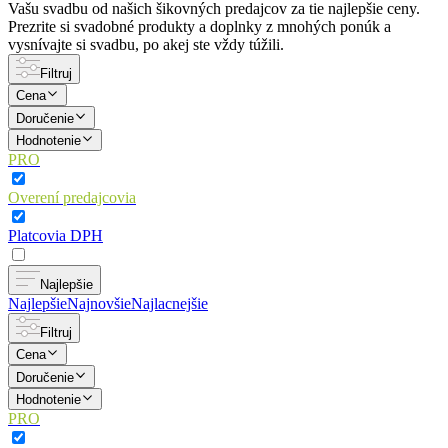
Vašu svadbu od našich šikovných predajcov za tie najlepšie ceny.
Prezrite si svadobné produkty a doplnky z mnohých ponúk a
vysnívajte si svadbu, po akej ste vždy túžili.
Filtruj
Cena
Doručenie
Hodnotenie
PRO
Overení predajcovia
Platcovia DPH
Najlepšie
Najlepšie
Najnovšie
Najlacnejšie
Filtruj
Cena
Doručenie
Hodnotenie
PRO