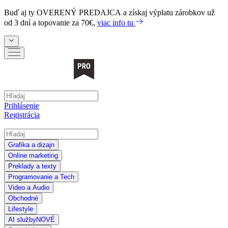
Buď aj ty
OVERENÝ PREDAJCA
a získaj výplatu zárobkov už
od 3 dní a topovanie za 70€,
viac info tu
Prihlásenie
Registrácia
Grafika a dizajn
Online marketing
Preklady a texty
Programovanie a Tech
Video a Audio
Obchodné
Lifestyle
AI služby
NOVÉ