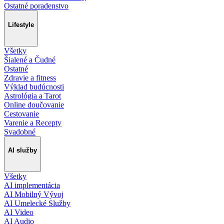
Ostatné poradenstvo
Lifestyle
Všetky
Šialené a Čudné
Ostatné
Zdravie a fitness
Výklad budúcnosti
Astrológia a Tarot
Online doučovanie
Cestovanie
Varenie a Recepty
Svadobné
AI služby
Všetky
AI implementácia
AI Mobilný Vývoj
AI Umelecké Služby
AI Video
AI Audio