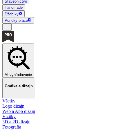
Stavebníctvo
Handmade
Džobíky
Ponuky práce
AI vyhľadávanie
Grafika a dizajn
Všetky
Logo dizajn
Web a App dizajn
Vizitky
3D a 2D dizajn
Fotografia