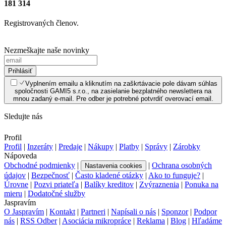
181 314
Registrovaných členov.
Nezmeškajte naše novinky
Prihlásiť
Vyplnením emailu a kliknutím na zaškrtávacie pole dávam súhlas
spoločnosti GAMI5 s.r.o., na zasielanie bezplatného newslettera na
mnou zadaný e-mail. Pre odber je potrebné potvrdiť overovací email.
Sledujte nás
Profil
Profil
|
Inzeráty
|
Predaje
|
Nákupy
|
Platby
|
Správy
|
Zárobky
Nápoveda
Obchodné podmienky
|
|
Ochrana osobných
Nastavenia cookies
údajov
|
Bezpečnosť
|
Často kladené otázky
|
Ako to funguje?
|
Úrovne
|
Pozvi priateľa
|
Balíky kreditov
|
Zvýraznenia
|
Ponuka na
mieru
|
Dodatočné služby
Jaspravím
O Jaspravím
|
Kontakt
|
Partneri
|
Napísali o nás
|
Sponzor
|
Podpor
nás
|
RSS Odber
|
Asociácia mikropráce
|
Reklama
|
Blog
|
Hľadáme