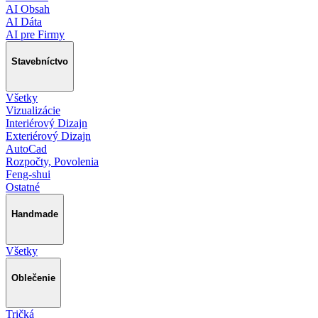
AI Obsah
AI Dáta
AI pre Firmy
Stavebníctvo
Všetky
Vizualizácie
Interiérový Dizajn
Exteriérový Dizajn
AutoCad
Rozpočty, Povolenia
Feng-shui
Ostatné
Handmade
Všetky
Oblečenie
Tričká