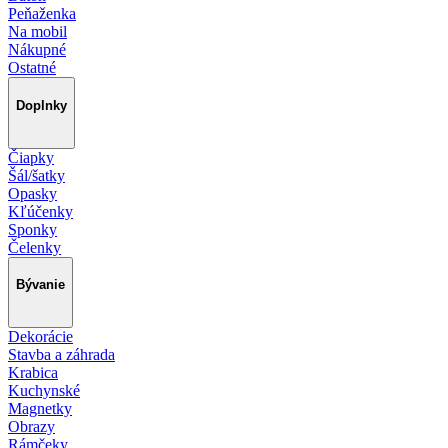
Peňaženka
Na mobil
Nákupné
Ostatné
Doplnky
Čiapky
Šál/šatky
Opasky
Kľúčenky
Sponky
Čelenky
Bývanie
Dekorácie
Stavba a záhrada
Krabica
Kuchynské
Magnetky
Obrazy
Rámčeky