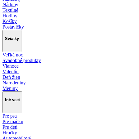
Nádoby
Textilné
Hodiny
Košíky
Postavičky
Sviatky
Veľká noc
Svadobné produkty
Vianoce
Valentín
Deň žien
Narodeniny
Meniny
Iné veci
Pre psa
Pre mačku
Pre deti
Hračky
Automobilové