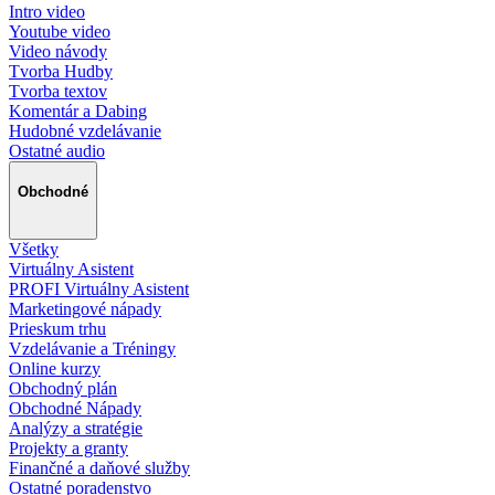
Intro video
Youtube video
Video návody
Tvorba Hudby
Tvorba textov
Komentár a Dabing
Hudobné vzdelávanie
Ostatné audio
Obchodné
Všetky
Virtuálny Asistent
PROFI Virtuálny Asistent
Marketingové nápady
Prieskum trhu
Vzdelávanie a Tréningy
Online kurzy
Obchodný plán
Obchodné Nápady
Analýzy a stratégie
Projekty a granty
Finančné a daňové služby
Ostatné poradenstvo