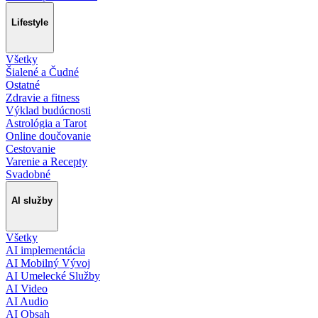
Lifestyle
Všetky
Šialené a Čudné
Ostatné
Zdravie a fitness
Výklad budúcnosti
Astrológia a Tarot
Online doučovanie
Cestovanie
Varenie a Recepty
Svadobné
AI služby
Všetky
AI implementácia
AI Mobilný Vývoj
AI Umelecké Služby
AI Video
AI Audio
AI Obsah