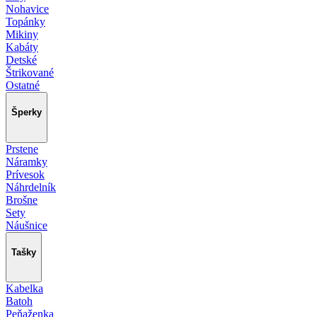
Nohavice
Topánky
Mikiny
Kabáty
Detské
Štrikované
Ostatné
Šperky
Prstene
Náramky
Prívesok
Náhrdelník
Brošne
Sety
Náušnice
Tašky
Kabelka
Batoh
Peňaženka