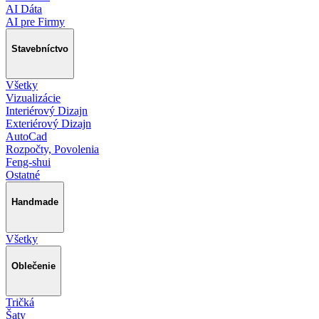
AI Dáta
AI pre Firmy
Stavebníctvo
Všetky
Vizualizácie
Interiérový Dizajn
Exteriérový Dizajn
AutoCad
Rozpočty, Povolenia
Feng-shui
Ostatné
Handmade
Všetky
Oblečenie
Tričká
Šaty