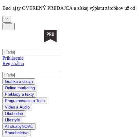
Buď aj ty
OVERENÝ PREDAJCA
a získaj výplatu zárobkov už od 
Prihlásenie
Registrácia
Grafika a dizajn
Online marketing
Preklady a texty
Programovanie a Tech
Video a Audio
Obchodné
Lifestyle
AI služby
NOVÉ
Stavebníctvo