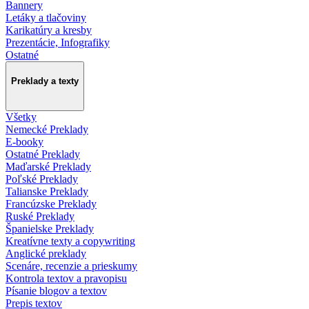
Bannery
Letáky a tlačoviny
Karikatúry a kresby
Prezentácie, Infografiky
Ostatné
Preklady a texty
Všetky
Nemecké Preklady
E-booky
Ostatné Preklady
Maďarské Preklady
Poľské Preklady
Talianske Preklady
Francúzske Preklady
Ruské Preklady
Španielske Preklady
Kreatívne texty a copywriting
Anglické preklady
Scenáre, recenzie a prieskumy
Kontrola textov a pravopisu
Písanie blogov a textov
Prepis textov