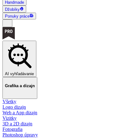
Handmade
Džobíky
Ponuky práce
AI vyhľadávanie
Grafika a dizajn
Všetky
Logo dizajn
Web a App dizajn
Vizitky
3D a 2D dizajn
Fotografia
Photoshop úpravy