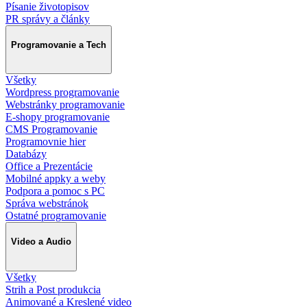
Písanie životopisov
PR správy a články
Programovanie a Tech
Všetky
Wordpress programovanie
Webstránky programovanie
E-shopy programovanie
CMS Programovanie
Programovnie hier
Databázy
Office a Prezentácie
Mobilné appky a weby
Podpora a pomoc s PC
Správa webstránok
Ostatné programovanie
Video a Audio
Všetky
Strih a Post produkcia
Animované a Kreslené video