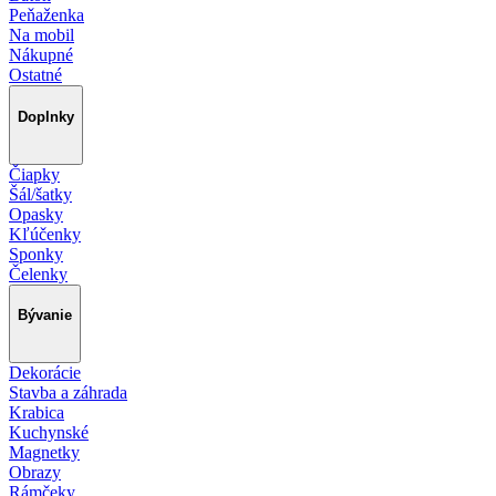
Peňaženka
Na mobil
Nákupné
Ostatné
Doplnky
Čiapky
Šál/šatky
Opasky
Kľúčenky
Sponky
Čelenky
Bývanie
Dekorácie
Stavba a záhrada
Krabica
Kuchynské
Magnetky
Obrazy
Rámčeky