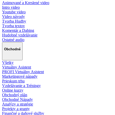
Animované a Kreslené video
Intro video
Youtube video
Video návody
Tvorba Hudby
Tvorba textov
Komentár a Dabing
Hudobné vzdelávanie
Ostatné audio
Obchodné
Všetky
Virtuálny Asistent
PROFI Virtuálny Asistent
Marketingové nápady
Prieskum trhu
Vzdelávanie a Tréningy
Online kurzy
Obchodný plán
Obchodné Nápady
Analýzy a stratégie
Projekty a granty
Finančné a daňové služby