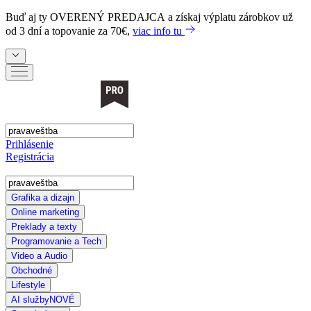
Buď aj ty
OVERENÝ PREDAJCA
a získaj výplatu zárobkov už
od 3 dní a topovanie za 70€,
viac info tu
Prihlásenie
Registrácia
Grafika a dizajn
Online marketing
Preklady a texty
Programovanie a Tech
Video a Audio
Obchodné
Lifestyle
AI služby
NOVÉ