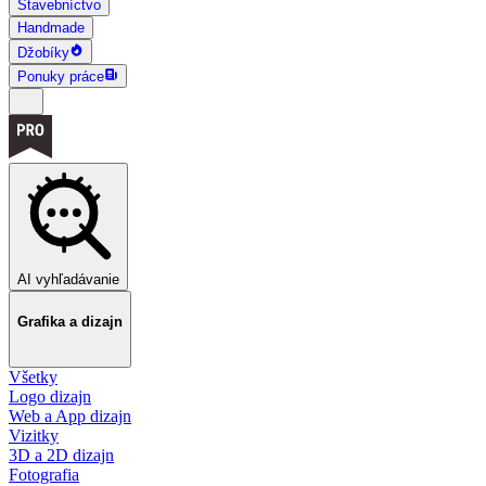
Stavebníctvo
Handmade
Džobíky
Ponuky práce
AI vyhľadávanie
Grafika a dizajn
Všetky
Logo dizajn
Web a App dizajn
Vizitky
3D a 2D dizajn
Fotografia