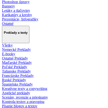
Photoshop úpravy
Bannery
Letáky a tlačoviny
Karikatúry a kresby
Prezentácie, Infografiky
Ostatné
Preklady a texty
Všetky
Nemecké Preklady
E-booky
Ostatné Preklady
Maďarské Preklady
Poľské Preklady
Talianske Preklady
Francúzske Preklady
Ruské Preklady
Španielske Preklady
Kreatívne texty a copywriting
Anglické preklady
Scenáre, recenzie a prieskumy
Kontrola textov a pravopisu
Písanie blogov a textov