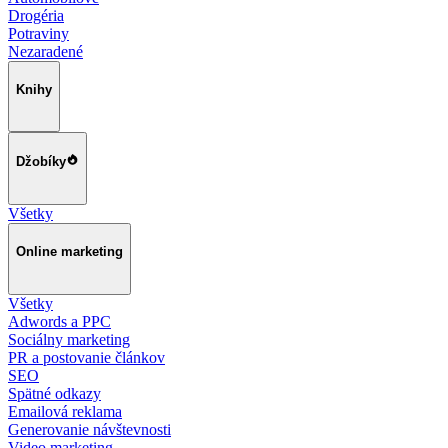
Drogéria
Potraviny
Nezaradené
Knihy
Džobíky
Všetky
Online marketing
Všetky
Adwords a PPC
Sociálny marketing
PR a postovanie článkov
SEO
Spätné odkazy
Emailová reklama
Generovanie návštevnosti
Video marketing