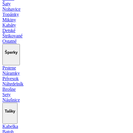
Šaty
Nohavice
Topánky
Mikiny
Kabáty
Detské
Štrikované
Ostatné
Šperky
Prstene
Náramky
Prívesok
Náhrdelník
Brošne
Sety
Náušnice
Tašky
Kabelka
Batoh