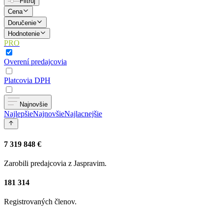
Filtruj
Cena
Doručenie
Hodnotenie
PRO
Overení predajcovia
Platcovia DPH
Najnovšie
Najlepšie
Najnovšie
Najlacnejšie
7 319 848 €
Zarobili predajcovia z Jaspravim.
181 314
Registrovaných členov.