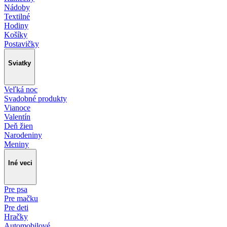
Nádoby
Textilné
Hodiny
Košíky
Postavičky
Sviatky
Veľká noc
Svadobné produkty
Vianoce
Valentín
Deň žien
Narodeniny
Meniny
Iné veci
Pre psa
Pre mačku
Pre deti
Hračky
Automobilové