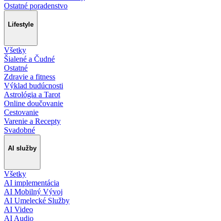
Ostatné poradenstvo
Lifestyle
Všetky
Šialené a Čudné
Ostatné
Zdravie a fitness
Výklad budúcnosti
Astrológia a Tarot
Online doučovanie
Cestovanie
Varenie a Recepty
Svadobné
AI služby
Všetky
AI implementácia
AI Mobilný Vývoj
AI Umelecké Služby
AI Video
AI Audio