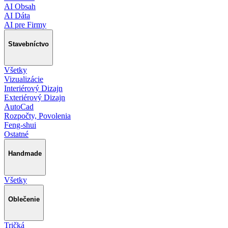
AI Obsah
AI Dáta
AI pre Firmy
Stavebníctvo
Všetky
Vizualizácie
Interiérový Dizajn
Exteriérový Dizajn
AutoCad
Rozpočty, Povolenia
Feng-shui
Ostatné
Handmade
Všetky
Oblečenie
Tričká