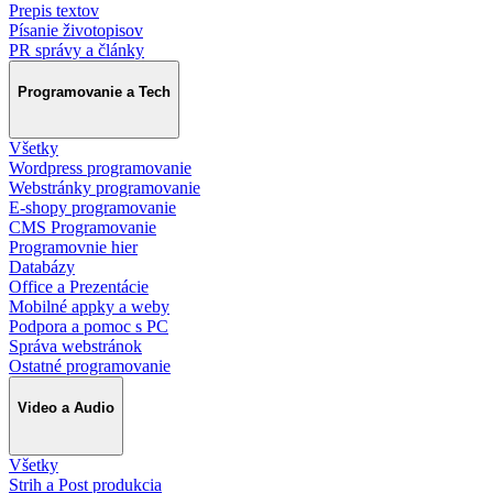
Prepis textov
Písanie životopisov
PR správy a články
Programovanie a Tech
Všetky
Wordpress programovanie
Webstránky programovanie
E-shopy programovanie
CMS Programovanie
Programovnie hier
Databázy
Office a Prezentácie
Mobilné appky a weby
Podpora a pomoc s PC
Správa webstránok
Ostatné programovanie
Video a Audio
Všetky
Strih a Post produkcia