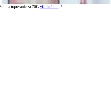
3 dní a topovanie za 70€,
viac info tu