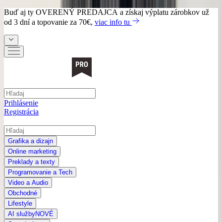
Buď aj ty
OVERENÝ PREDAJCA
a získaj výplatu zárobkov už
od 3 dní a topovanie za 70€,
viac info tu
Prihlásenie
Registrácia
Grafika a dizajn
Online marketing
Preklady a texty
Programovanie a Tech
Video a Audio
Obchodné
Lifestyle
AI služby
NOVÉ