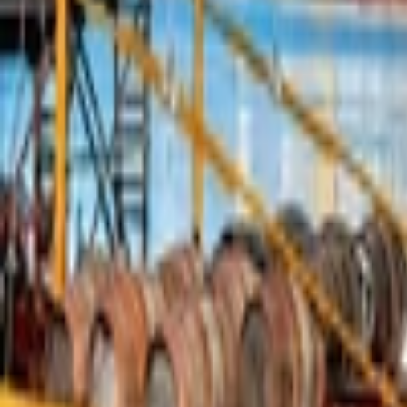
AI Dáta
AI pre Firmy
Stavebníctvo
Všetky
Vizualizácie
Interiérový Dizajn
Exteriérový Dizajn
AutoCad
Rozpočty, Povolenia
Feng-shui
Ostatné
Handmade
Všetky
Oblečenie
Tričká
Šaty