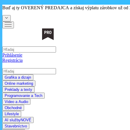
Buď aj ty
OVERENÝ PREDAJCA
a získaj výplatu zárobkov už od 
Prihlásenie
Registrácia
Grafika a dizajn
Online marketing
Preklady a texty
Programovanie a Tech
Video a Audio
Obchodné
Lifestyle
AI služby
NOVÉ
Stavebníctvo