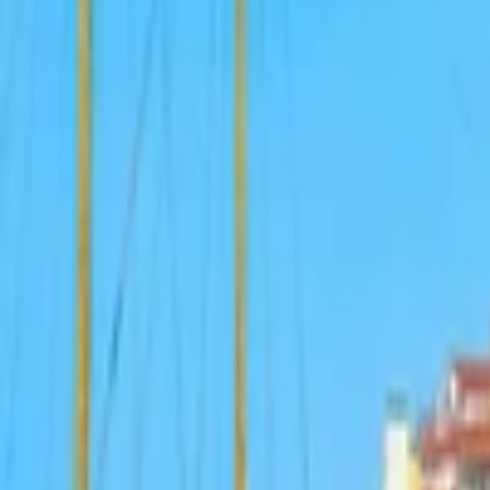
Intro video
Youtube video
Video návody
Tvorba Hudby
Tvorba textov
Komentár a Dabing
Hudobné vzdelávanie
Ostatné audio
Obchodné
Všetky
Virtuálny Asistent
PROFI Virtuálny Asistent
Marketingové nápady
Prieskum trhu
Vzdelávanie a Tréningy
Online kurzy
Obchodný plán
Obchodné Nápady
Analýzy a stratégie
Projekty a granty
Finančné a daňové služby
Ostatné poradenstvo