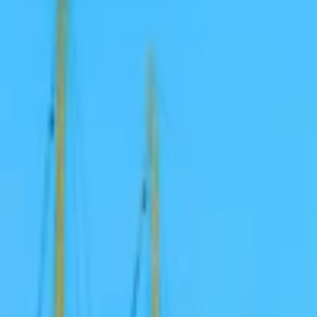
Bannery
Letáky a tlačoviny
Karikatúry a kresby
Prezentácie, Infografiky
Ostatné
Preklady a texty
Všetky
Nemecké Preklady
E-booky
Ostatné Preklady
Maďarské Preklady
Poľské Preklady
Talianske Preklady
Francúzske Preklady
Ruské Preklady
Španielske Preklady
Kreatívne texty a copywriting
Anglické preklady
Scenáre, recenzie a prieskumy
Kontrola textov a pravopisu
Písanie blogov a textov
Prepis textov