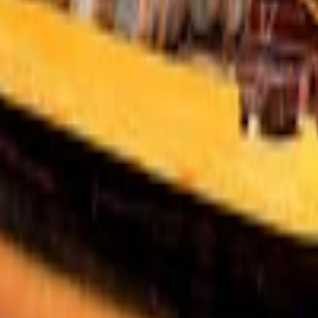
Nohavice
Topánky
Mikiny
Kabáty
Detské
Štrikované
Ostatné
Šperky
Prstene
Náramky
Prívesok
Náhrdelník
Brošne
Sety
Náušnice
Tašky
Kabelka
Batoh
Peňaženka