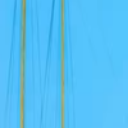
Písanie životopisov
PR správy a články
Programovanie a Tech
Všetky
Wordpress programovanie
Webstránky programovanie
E-shopy programovanie
CMS Programovanie
Programovnie hier
Databázy
Office a Prezentácie
Mobilné appky a weby
Podpora a pomoc s PC
Správa webstránok
Ostatné programovanie
Video a Audio
Všetky
Strih a Post produkcia
Animované a Kreslené video