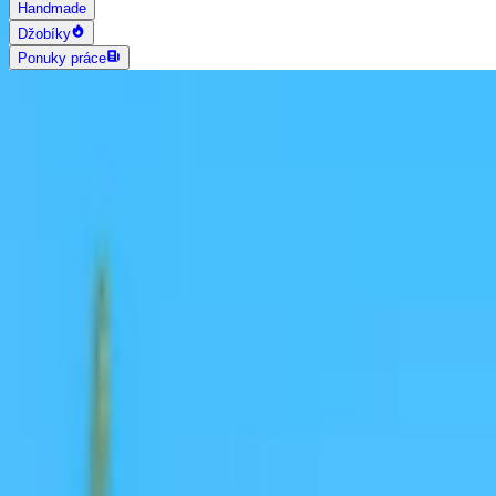
Handmade
Džobíky
Ponuky práce
AI vyhľadávanie
Grafika a dizajn
Všetky
Logo dizajn
Web a App dizajn
Vizitky
3D a 2D dizajn
Fotografia
Photoshop úpravy