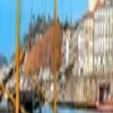
Lifestyle
Všetky
Šialené a Čudné
Ostatné
Zdravie a fitness
Výklad budúcnosti
Astrológia a Tarot
Online doučovanie
Cestovanie
Varenie a Recepty
Svadobné
AI služby
Všetky
AI implementácia
AI Mobilný Vývoj
AI Umelecké Služby
AI Video
AI Audio
AI Obsah