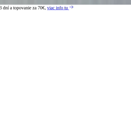
3 dní a topovanie za 70€,
viac info tu